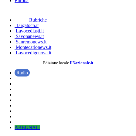
Europa
Rubriche
Targatocn.it
Lavocediasti.it
Savonanews.it
Sanremonews.it
Montecarlonews.it
Lavocedigenova.it
Edizione locale
IlNazionale.it
Radio
ABBONATI