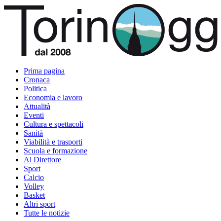
Prima pagina
Cronaca
Politica
Economia e lavoro
Attualità
Eventi
Cultura e spettacoli
Sanità
Viabilità e trasporti
Scuola e formazione
Al Direttore
Sport
Calcio
Volley
Basket
Altri sport
Tutte le notizie