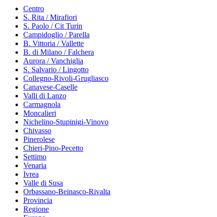
Centro
S. Rita / Mirafiori
S. Paolo / Cit Turin
Campidoglio / Parella
B. Vittoria / Vallette
B. di Milano / Falchera
Aurora / Vanchiglia
S. Salvario / Lingotto
Collegno-Rivoli-Grugliasco
Canavese-Caselle
Valli di Lanzo
Carmagnola
Moncalieri
Nichelino-Stupinigi-Vinovo
Chivasso
Pinerolese
Chieri-Pino-Pecetto
Settimo
Venaria
Ivrea
Valle di Susa
Orbassano-Beinasco-Rivalta
Provincia
Regione