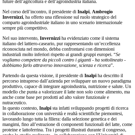
future dell’agricoltura e dell’agroindustria italiana.
Nel corso dell’incontro, il presidente di
Inalpi
,
Ambrogio
Invernizzi
, ha offerto una riflessione sul ruolo strategico del
comparto agroindustriale italiano in uno scenario internazionale
sempre più competitivo.
Nel suo intervento,
Invernizzi
ha evidenziato come il sistema
italiano del lattiero-caseario, pur rappresentando un’eccellenza
riconosciuta nel mondo, debba confrontarsi con dimensioni
industriali molto inferiori rispetto ai grandi gruppi europei. “
Se
vogliamo competere da piccoli contro i giganti - ha sottolineato -
dobbiamo farlo attraverso innovazione, scienza e ricerca
”.
Partendo da questa visione, il presidente di
Inalpi
ha descritto il
percorso intrapreso dall’azienda per sviluppare un nuovo paradigma
produttivo, capace di integrare agroindustria, nutrizione e salute. Un
modello che punta a valorizzare il latte non solo come alimento, ma
anche come base per prodotti ad alto valore funzionale e
nutraceutico.
In questo contesto,
Inalpi
sta infatti sviluppando progetti di ricerca
in collaborazione con università e realtà scientifiche piemontesi,
lavorando lungo tutta la filiera: dalla selezione genetica e dei
mangimi, fino all’estrazione di componenti funzionali del latte, come
proteine e lattoferrina. Tra i progetti illustrati durante il congresso,