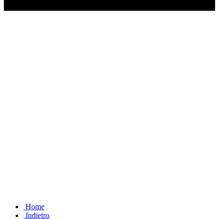
Ascolta il podcast con le notizie da non dimenticare
Home
Indietro