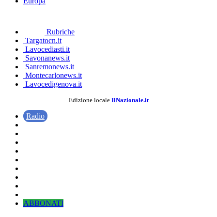
Europa
Rubriche
Targatocn.it
Lavocediasti.it
Savonanews.it
Sanremonews.it
Montecarlonews.it
Lavocedigenova.it
Edizione locale
IlNazionale.it
Radio
ABBONATI