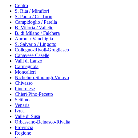
Centro
S. Rita / Mirafiori
S. Paolo / Cit Turin
Campidoglio / Parella
B. Vittoria / Vallette
B. di Milano / Falchera
Aurora / Vanchiglia
S. Salvario / Lingotto
Collegno-Rivoli-Grugliasco
Canavese-Caselle
Valli di Lanzo
Carmagnola
Moncalieri
Nichelino-Stupinigi-Vinovo
Chivasso
Pinerolese
Chieri-Pino-Pecetto
Settimo
Venaria
Ivrea
Valle di Susa
Orbassano-Beinasco-Rivalta
Provincia
Regione