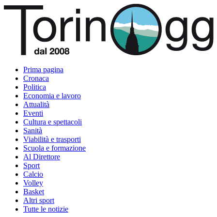
Prima pagina
Cronaca
Politica
Economia e lavoro
Attualità
Eventi
Cultura e spettacoli
Sanità
Viabilità e trasporti
Scuola e formazione
Al Direttore
Sport
Calcio
Volley
Basket
Altri sport
Tutte le notizie