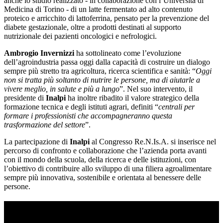
anche lo studio realizzato - in collaborazione con l’Università di
Medicina di Torino - di un latte fermentato ad alto contenuto
proteico e arricchito di lattoferrina, pensato per la prevenzione del
diabete gestazionale, oltre a prodotti destinati al supporto
nutrizionale dei pazienti oncologici e nefrologici.
Ambrogio Invernizzi
ha sottolineato come l’evoluzione
dell’agroindustria passa oggi dalla capacità di costruire un dialogo
sempre più stretto tra agricoltura, ricerca scientifica e sanità: “
Oggi
non si tratta più soltanto di nutrire le persone, ma di aiutarle a
vivere meglio, in salute e più a lungo
”. Nel suo intervento, il
presidente di
Inalpi
ha inoltre ribadito il valore strategico della
formazione tecnica e degli istituti agrari, definiti “
centrali per
formare i professionisti che accompagneranno questa
trasformazione del settore
”.
La partecipazione di
Inalpi
al Congresso Re.N.Is.A. si inserisce nel
percorso di confronto e collaborazione che l’azienda porta avanti
con il mondo della scuola, della ricerca e delle istituzioni, con
l’obiettivo di contribuire allo sviluppo di una filiera agroalimentare
sempre più innovativa, sostenibile e orientata al benessere delle
persone.
TI RICORDI COSA È SUCCESSO L’ANNO
SCORSO AD AGOSTO?