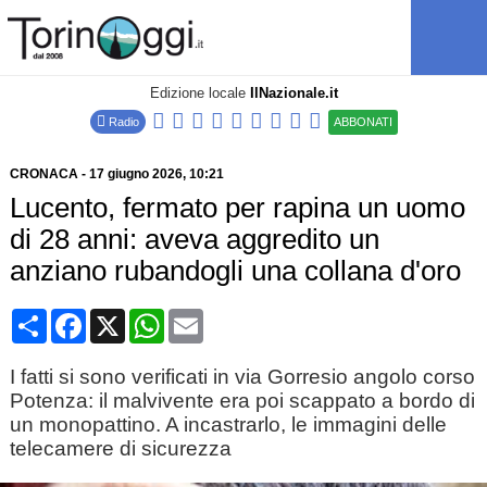
Edizione locale
IlNazionale.it
Radio
ABBONATI
CRONACA
-
17 giugno 2026
, 10:21
Lucento, fermato per rapina un uomo
di 28 anni: aveva aggredito un
anziano rubandogli una collana d'oro
Condividi
Facebook
X
WhatsApp
Email
I fatti si sono verificati in via Gorresio angolo corso
Potenza: il malvivente era poi scappato a bordo di
un monopattino. A incastrarlo, le immagini delle
telecamere di sicurezza