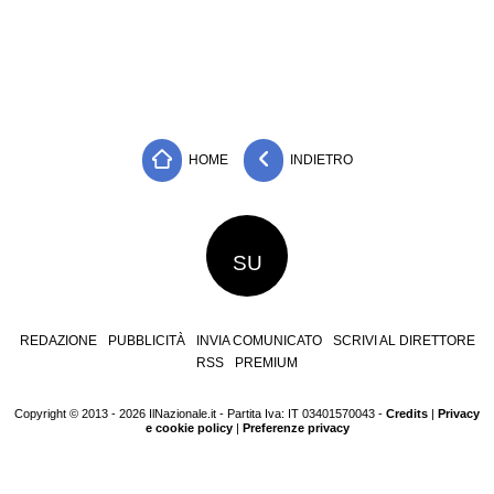
HOME
INDIETRO
SU
REDAZIONE
PUBBLICITÀ
INVIA COMUNICATO
SCRIVI AL DIRETTORE
RSS
PREMIUM
Copyright © 2013 - 2026 IlNazionale.it - Partita Iva: IT 03401570043 -
Credits
|
Privacy
e cookie policy
|
Preferenze privacy