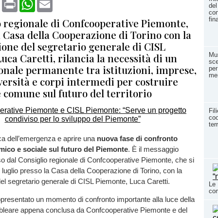
book
X
Print
WhatsApp
Email
del
con
fin
io regionale di Confcooperative Piemonte,
a Casa della Cooperazione di Torino con la
ione del segretario generale di CISL
ca Caretti, rilancia la necessità di un
Mus
sce
onale permanente tra istituzioni, imprese,
per
me
versità e corpi intermedi per costruire
 comune sul futuro del territorio
Fil
coo
ter
ica dell’emergenza e aprire una
nuova fase di confronto
mico e sociale sul futuro del Piemonte
. È il messaggio
o dal Consiglio regionale di Confcooperative Piemonte, che si
6 luglio presso la Casa della Cooperazione di Torino, con la
el segretario generale di CISL Piemonte, Luca Caretti.
Le 
co
ppresentato un momento di confronto importante alla luce della
leare appena conclusa da Confcooperative Piemonte e del