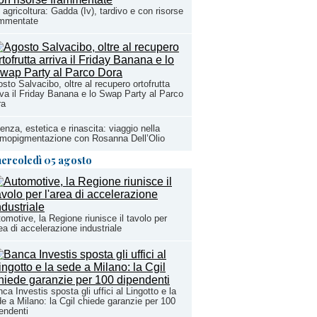
 agricoltura: Gadda (Iv), tardivo e con risorse
ammentate
sto Salvacibo, oltre al recupero ortofrutta
iva il Friday Banana e lo Swap Party al Parco
ra
enza, estetica e rinascita: viaggio nella
mopigmentazione con Rosanna Dell’Olio
ercoledì 05 agosto
omotive, la Regione riunisce il tavolo per
rea di accelerazione industriale
ca Investis sposta gli uffici al Lingotto e la
e a Milano: la Cgil chiede garanzie per 100
endenti