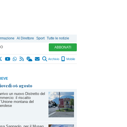
ormazione
Al Direttore
Sport
Tutte le notizie
MO
ABBONATI
Archivio
Mobile
REVE
iovedì 06 agosto
arrivo un nuovo Distretto del
mercio: il riscatto
l’Unione montana del
erolese
esa Sanpaolo, per il Museo