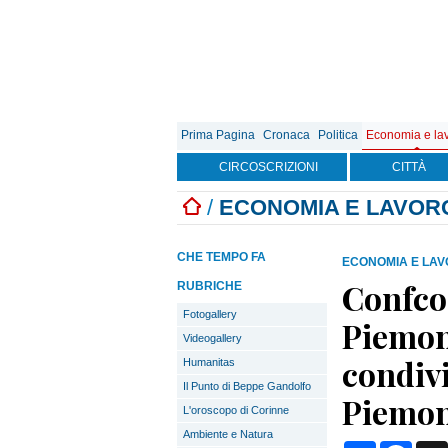
Prima Pagina
Cronaca
Politica
Economia e la
CIRCOSCRIZIONI
CITTÀ
/
ECONOMIA E LAVOR
CHE TEMPO FA
ECONOMIA E LA
Confco
RUBRICHE
Fotogallery
Piemon
Videogallery
condivi
Humanitas
Il Punto di Beppe Gandolfo
Piemon
L'oroscopo di Corinne
Ambiente e Natura