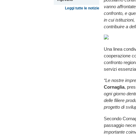
vanno affrontate
Leggi tutte le notizie
confronto, e que
in cui istituzion
contribuire a def
Una linea condiv
cooperazione co
confronto regiona
servizi essenzial
“Le nostre impre
Cornaglia
, pre
ogni giorno dentr
delle filiere pr
progetto di svil
Secondo Cornagli
passaggio necess
importante coinv