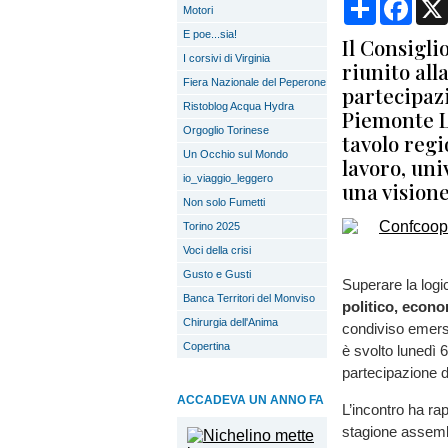
Condividi
Face
Motori
E poe...sia!
Il Consigl
I corsivi di Virginia
riunito all
Fiera Nazionale del Peperone
partecipaz
Ristoblog Acqua Hydra
Piemonte Lu
Orgoglio Torinese
tavolo regi
Un Occhio sul Mondo
lavoro, uni
io_viaggio_leggero
una visione
Non solo Fumetti
Torino 2025
Voci della crisi
Gusto e Gusti
Superare la log
Banca Territori del Monviso
politico, econo
Chirurgia dell'Anima
condiviso emers
Copertina
è svolto lunedì 
partecipazione d
ACCADEVA UN ANNO FA
L’incontro ha ra
stagione assemb