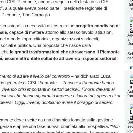
con CISL Piemonte, anche a seguito della festa della CISL
Ddl
o”, alla quale aveva preso parte il presidente regionale di
fr
 Piemonte, Tino Cornaglia.
discussione, la necessità di costruire un
progetto condiviso di
nale
, capace di mettere attorno allo stesso tavolo istituzioni,
Ago
el mondo imprenditoriale, organizzazioni sindacali,
arr
Do
e sociali e politica. Una proposta che nasce dalla
a che
le grandi trasformazioni che attraversano il Piemonte
Sci
der
 essere affrontate soltanto attraverso risposte settoriali
m
mento di alzare il livello del confronto
– ha dichiarato
Luca
ario generale di CISL Piemonte –.
Torino e il Piemonte hanno
vivendo crisi importanti in settori decisivi. Finora, davanti ai
Aut
plessi che hanno riguardato imprese e lavoratori, spesso ci si
l'a
i diversi. Oggi, invece, dobbiamo avere il coraggio di sederci
Piemonte deve uscire da una dinamica fondata sulla gestione
Ban
rgenze e aprire una fase nuova, orientata alla prospettiva.
“Non
sed
dip
uare a ragionare solo in termini di emergenza. Le emergenze