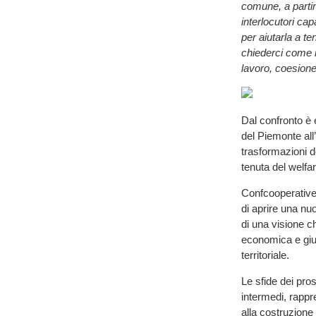
comune, a partir
interlocutori cap
per aiutarla a t
chiederci come i
lavoro, coesione 
Dal confronto è 
del Piemonte all’
trasformazioni de
tenuta del welfare
Confcooperative
di aprire una nu
di una visione c
economica e gius
territoriale.
Le sfide dei pro
intermedi, rappr
alla costruzione