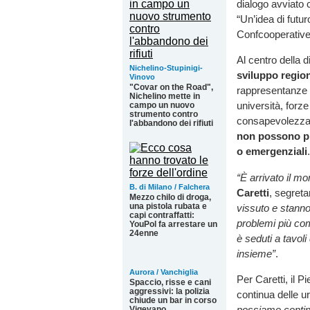
dialogo avviato 
“Un’idea di futur
Confcooperative
Al centro della 
Nichelino-Stupinigi-
sviluppo regio
Vinovo
"Covar on the Road",
rappresentanze d
Nichelino mette in
università, forz
campo un nuovo
strumento contro
consapevolezz
l'abbandono dei rifiuti
non possono più
o emergenziali
.
“È arrivato il mo
B. di Milano / Falchera
Caretti
, segret
Mezzo chilo di droga,
una pistola rubata e
vissuto e stanno 
capi contraffatti:
problemi più com
YouPol fa arrestare un
24enne
è seduti a tavol
insieme”
.
Aurora / Vanchiglia
Per Caretti, il 
Spaccio, risse e cani
aggressivi: la polizia
continua delle u
chiude un bar in corso
possiamo contin
Vigevano