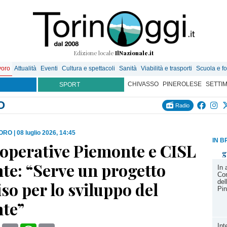
Edizione locale
IlNazionale.it
voro
Attualità
Eventi
Cultura e spettacoli
Sanità
Viabilità e trasporti
Scuola e f
CHIVASSO
PINEROLESE
SETTI
SPORT
O
Radio
VORO
|
08 luglio 2026, 14:45
IN B
operative Piemonte e CISL
g
te: “Serve un progetto
In 
Com
del
so per lo sviluppo del
Pin
te”
Int