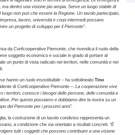
, ma dentro una visione più ampia. Serve un luogo stabile di
l luogo non può che essere la Regione. Un tavolo partecipato,
i, impresa, lavoro, università e corpi intermedi possano
inire un progetto di sviluppo per il Piemonte”
.
isa da Confcooperative Piemonte, che rivendica il ruolo della
me soggetto economico e sociale in grado di portare al
le un punto di vista radicato nei territori, nelle comunità e nei
i.
se hanno un ruolo insostituibile
– ha sottolineato
Tino
sidente di Confcooperative Piemonte –.
La cooperazione vive
o i territori, conosce i bisogni delle persone, delle comunità e
oduttive. Per questo possiamo e dobbiamo dire la nostra su un
uppo del Piemonte per i prossimi anni”.
a, la costruzione di un tavolo condiviso rappresenta un
ario, a condizione che sia orientato a risultati concreti.
“È
olgere tutti i soggetti che possono contribuire a una visione