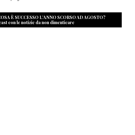
 COSA È SUCCESSO L’ANNO SCORSO AD AGOSTO?
cast con le notizie da non dimenticare