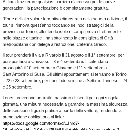
Al fine di azzerare qualsiasi barriera d'accesso per le nuove
generazioni, la partecipazione è completamente gratuita.
“Forte dell'alto valore formativo dimostrato nella scorsa edizione, il
tour si rinnova quest'anno toccando sei nodi strategici della
provincia di Torino, allestendo isole e campi prova direttamente
nelle piazze cittadine”, ha sottolineato la consigliera di Città
metropolitana con delega all’istruzione, Caterina Greco.
Il tour prenderà il via a Rivarolo il 31 agosto e il 1° settembre, per
poi spostarsi a Chivasso il 3 e 4 settembre. Il calendario
proseguirà il 10 settembre a Giaveno e l'11 settembre a
Sant'Antonino di Susa. Gli ultimi appuntamenti si terranno a Torino
il 22 e 23 settembre, per concludersi infine a Settimo Torinese il 24
e 25 settembre.
I corsi prevedono un limite massimo di iscritti per ogni singola
giornata, una misura necessaria a garantire la massima sicurezza
delle sessioni di guida pratica a bordo delle vetture, rendendo la
prenotazione obbligatoria al link :
https://docs.google.com/forms/d/1Jhrd7-
Qhmb5Ymx5bl_XKBgTd2fUMUbPRuNcoN7lA7zg/viewform?