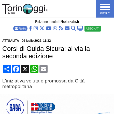
Edizione locale
IlNazionale.it
Radio
ABBONATI
ATTUALITÀ
-
09 luglio 2026
, 11:32
Corsi di Guida Sicura: al via la
seconda edizione
Condividi
Facebook
X
WhatsApp
Email
L'iniziativa voluta e promossa da Città
metropolitana