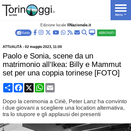
Edizione locale
IlNazionale.it
Radio
ABBONATI
ATTUALITÀ
-
02 maggio 2023
, 11:00
Paolo e Sonia, scene da un
matrimonio all'Ikea: Billy e Mammut
set per una coppia torinese [FOTO]
Condividi
Facebook
X
WhatsApp
Email
Dopo la cerimonia a Ciriè, Peter Lanz ha convinto
i due giovani a scegliere una location alternativa,
tra lo stupore e gli applausi dei presenti