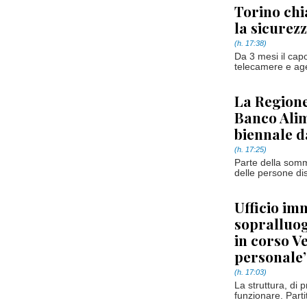
Torino ch
la sicurez
(h. 17:38)
Da 3 mesi il capo
telecamere e agen
La Regione
Banco Ali
biennale d
(h. 17:25)
Parte della somma
delle persone di
Ufficio im
sopralluog
in corso V
personale
(h. 17:03)
La struttura, di 
funzionare. Partit