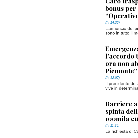
Caro trasp
bonus per 
“Operativo 
(h. 14:32)
L’annuncio del pr
sono in tutto il 
Emergenza 
l’accordo 
ora non ab
Piemonte”
(h. 12:07)
Il presidente del
vive in determin
Barriere a
spinta del
100mila eu
(h. 11:23)
La richiesta di 