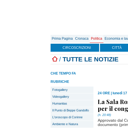
Prima Pagina
Cronaca
Politica
Economia e la
CIRCOSCRIZIONI
CITTÀ
/
TUTTE LE NOTIZIE
CHE TEMPO FA
RUBRICHE
Fotogallery
24 ORE
|
lunedì 17 
Videogallery
La Sala Ro
Humanitas
per il con
Il Punto di Beppe Gandolfo
(h. 20:48)
L'oroscopo di Corinne
Approvato dal Co
Ambiente e Natura
documento (prima