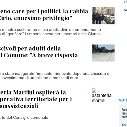
d
s
no care per i politici, la rabbia
Cirio, ennesimo privilegio”
 e metro costeranno di più ai cittadini, un emendamento
 di “gonfiare” i rimborsi spese per i membri della Giunta...
scivoli per adulti della
 il Comune: "A breve risposta
ra stato inaugurato l'impianto, rinnovato dopo una chiusura di
n investimento di un milione e mezzo di euro
teria Martini ospiterà la
perativa territoriale per i
NOTI
ioassistenziali
Ant
ris
Nov
parte del Consiglio comunale
Tou