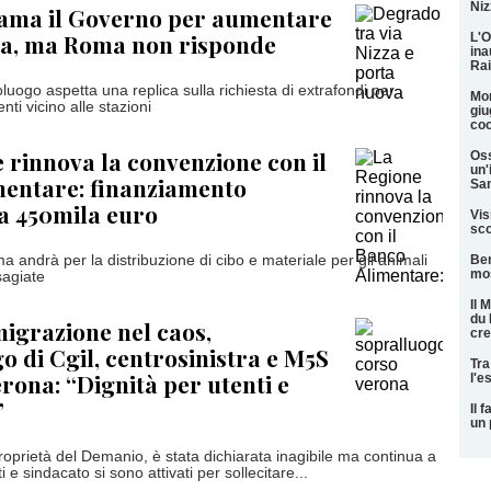
Niz
iama il Governo per aumentare
za, ma Roma non risponde
L'O
ina
Rai
luogo aspetta una replica sulla richiesta di extrafondi per
Mon
ti vicino alle stazioni
giu
coo
 rinnova la convenzione con il
Oss
un'
mentare: finanziamento
San
a 450mila euro
Vis
sco
 andrà per la distribuzione di cibo e materiale per gli animali
Ber
mos
sagiate
Il 
du 
migrazione nel caos,
cre
o di Cgil, centrosinistra e M5S
Tra
erona: “Dignità per utenti e
l'e
”
Il 
un 
proprietà del Demanio, è stata dichiarata inagibile ma continua a
i e sindacato si sono attivati per sollecitare...