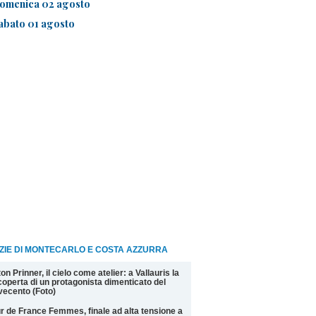
omenica 02 agosto
abato 01 agosto
ZIE DI MONTECARLO E COSTA AZZURRA
on Prinner, il cielo come atelier: a Vallauris la
coperta di un protagonista dimenticato del
ecento (Foto)
r de France Femmes, finale ad alta tensione a