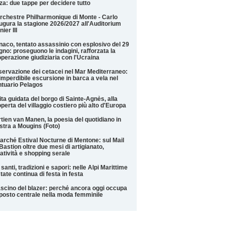
za: due tappe per decidere tutto
rchestre Philharmonique di Monte - Carlo
ugura la stagione 2026/2027 all'Auditorium
nier III
aco, tentato assassinio con esplosivo del 29
gno: proseguono le indagini, rafforzata la
perazione giudiziaria con l'Ucraina
ervazione dei cetacei nel Mar Mediterraneo:
imperdibile escursione in barca a vela nel
tuario Pelagos
ita guidata del borgo di Sainte-Agnès, alla
perta del villaggio costiero più alto d'Europa
tien van Manen, la poesia del quotidiano in
tra a Mougins (Foto)
Marché Estival Nocturne di Mentone: sul Mail
Bastion oltre due mesi di artigianato,
atività e shopping serale
 santi, tradizioni e sapori: nelle Alpi Marittime
state continua di festa in festa
fascino del blazer: perché ancora oggi occupa
posto centrale nella moda femminile