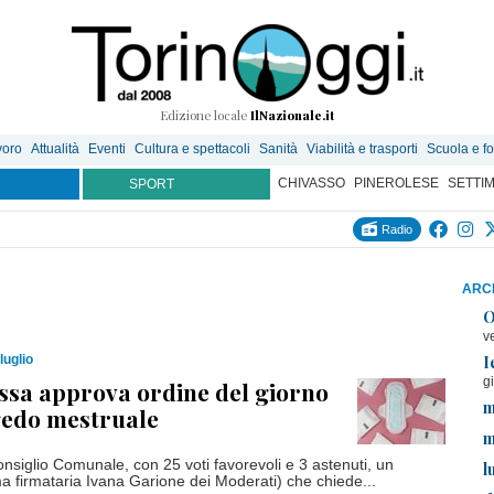
Edizione locale
IlNazionale.it
voro
Attualità
Eventi
Cultura e spettacoli
Sanità
Viabilità e trasporti
Scuola e f
CHIVASSO
PINEROLESE
SETTI
SPORT
Radio
ARCH
O
v
I
luglio
g
ssa approva ordine del giorno
m
gedo mestruale
m
nsiglio Comunale, con 25 voti favorevoli e 3 astenuti, un
l
 firmataria Ivana Garione dei Moderati) che chiede...