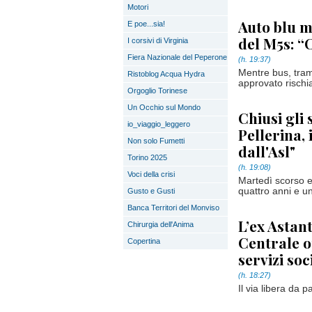
Motori
Auto blu me
E poe...sia!
del M5s: “
I corsivi di Virginia
Fiera Nazionale del Peperone
(h. 19:37)
Mentre bus, tram
Ristoblog Acqua Hydra
approvato rischia
Orgoglio Torinese
Un Occhio sul Mondo
Chiusi gli 
io_viaggio_leggero
Pellerina,
Non solo Fumetti
dall'Asl"
Torino 2025
(h. 19:08)
Voci della crisi
Martedì scorso e
quattro anni e u
Gusto e Gusti
Banca Territori del Monviso
L’ex Astan
Chirurgia dell'Anima
Centrale o
Copertina
servizi soc
(h. 18:27)
Il via libera da 