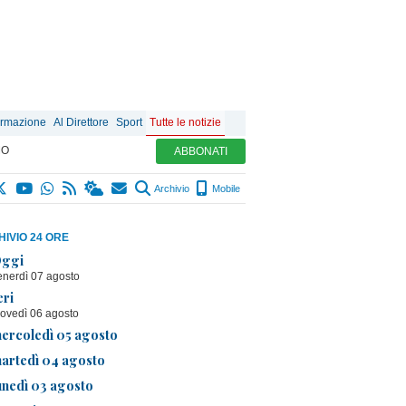
ormazione
Al Direttore
Sport
Tutte le notizie
MO
ABBONATI
Archivio
Mobile
IVIO 24 ORE
ggi
enerdì 07 agosto
eri
iovedì 06 agosto
ercoledì 05 agosto
artedì 04 agosto
unedì 03 agosto