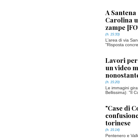
A Santena 
Carolina u
zampe [F
(h. 15:33)
L’area di via San
"Risposta concreta
Lavori per
un video m
nonostante
(h. 15:20)
Le immagini girat
Bellissima): "Il 
"Case di C
confusione"
torinese
(h. 15:14)
Pentenero e Valle