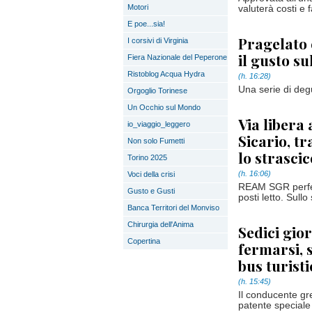
Motori
valuterà costi e f
E poe...sia!
Pragelato 
I corsivi di Virginia
il gusto s
Fiera Nazionale del Peperone
Ristoblog Acqua Hydra
(h. 16:28)
Una serie di deg
Orgoglio Torinese
Un Occhio sul Mondo
Via libera
io_viaggio_leggero
Sicario, t
Non solo Fumetti
lo strasci
Torino 2025
(h. 16:06)
Voci della crisi
REAM SGR perfezi
Gusto e Gusti
posti letto. Sullo 
Banca Territori del Monviso
Chirurgia dell'Anima
Sedici gio
Copertina
fermarsi, 
bus turisti
(h. 15:45)
Il conducente gre
patente speciale