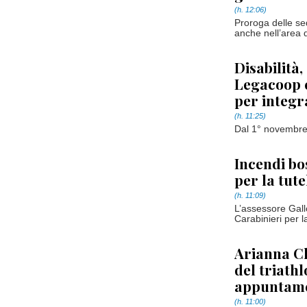
(h. 12:06)
Proroga delle se
anche nell’area 
Disabilità,
Legacoop e
per integr
(h. 11:25)
Dal 1° novembre 
Incendi bo
per la tut
(h. 11:09)
L’assessore Gallo
Carabinieri per l
Arianna C
del triath
appuntame
(h. 11:00)