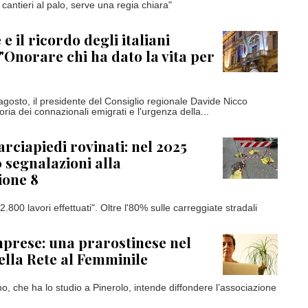
e cantieri al palo, serve una regia chiara"
e il ricordo degli italiani
 "Onorare chi ha dato la vita per
’8 agosto, il presidente del Consiglio regionale Davide Nicco
ia dei connazionali emigrati e l'urgenza della...
rciapiedi rovinati: nel 2025
0 segnalazioni alla
ione 8
2.800 lavori effettuati". Oltre l'80% sulle carreggiate stradali
prese: una prarostinese nel
della Rete al Femminile
o, che ha lo studio a Pinerolo, intende diffondere l’associazione