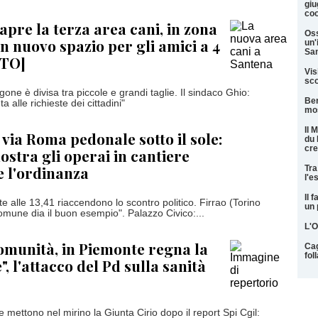
giu
coo
apre la terza area cani, in zona
Oss
n nuovo spazio per gli amici a 4
un'
San
OTO]
Vis
sco
gone è divisa tra piccole e grandi taglie. Il sindaco Ghio:
Ber
 alle richieste dei cittadini"
mos
Il 
 via Roma pedonale sotto il sole:
du 
cre
ostra gli operai in cantiere
 l'ordinanza
Tra
l'e
Il 
e alle 13,41 riaccendono lo scontro politico. Firrao (Torino
un 
Comune dia il buon esempio". Palazzo Civico:...
L'O
omunità, in Piemonte regna la
Cag
fol
, l'attacco del Pd sulla sanità
 mettono nel mirino la Giunta Cirio dopo il report Spi Cgil: