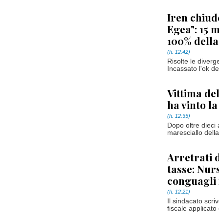
Iren chiud
Egea": 15 m
100% della
(h. 12:42)
Risolte le diver
Incassato l'ok dell
Vittima de
ha vinto la
(h. 12:35)
Dopo oltre dieci a
maresciallo dell
Arretrati 
tasse: Nur
conguagli 
(h. 12:21)
Il sindacato scri
fiscale applicato 