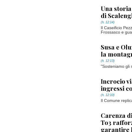
Una storia
di Scaleng
(h. 12:14)
Il Caseificio Pe
Frossasco e guar
Susa e Olu
la montag
(h. 12:13)
"Sosteniamo gli 
Incrocio v
ingressi 
(h. 12:10)
Il Comune replic
Carenza di 
To3 raffor
garantire 