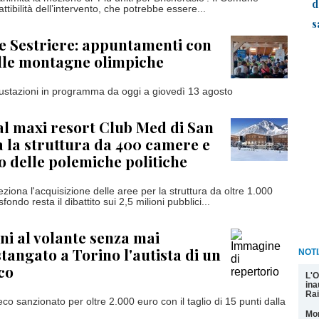
d
attibilità dell’intervento, che potrebbe essere...
s
e Sestriere: appuntamenti con
ulle montagne olimpiche
ustazioni in programma da oggi a giovedì 13 agosto
 al maxi resort Club Med di San
ra la struttura da 400 camere e
co delle polemiche politiche
ona l'acquisizione delle aree per la struttura da oltre 1.000
sfondo resta il dibattito sui 2,5 milioni pubblici...
rni al volante senza mai
stangato a Torino l'autista di un
NOTI
co
L'O
ina
Rai
co sanzionato per oltre 2.000 euro con il taglio di 15 punti dalla
Mon