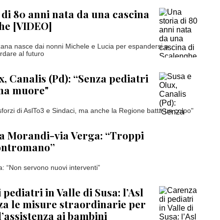
 di 80 anni nata da una cascina
he [VIDEO]
zzana nasce dai nonni Michele e Lucia per espandersi a
dare al futuro
x, Canalis (Pd): “Senza pediatri
na muore"
sforzi di AslTo3 e Sindaci, ma anche la Regione batta un colpo"
ia Morandi-via Verga: “Troppi
contromano”
a: “Non servono nuovi interventi”
pediatri in Valle di Susa: l’Asl
za le misure straordinarie per
l’assistenza ai bambini