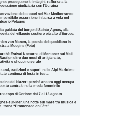
gno: proseguono le indagini, rafforzata la
perazione giudiziaria con l'Ucraina
ervazione dei cetacei nel Mar Mediterraneo:
imperdibile escursione in barca a vela nel
tuario Pelagos
ita guidata del borgo di Sainte-Agnès, alla
perta del villaggio costiero più alto d'Europa
tien van Manen, la poesia del quotidiano in
tra a Mougins (Foto)
Marché Estival Nocturne di Mentone: sul Mail
Bastion oltre due mesi di artigianato,
atività e shopping serale
 santi, tradizioni e sapori: nelle Alpi Marittime
state continua di festa in festa
fascino del blazer: perché ancora oggi occupa
posto centrale nella moda femminile
roscopo di Corinne dal 7 al 13 agosto
nes-sur-Mer, una notte sul mare tra musica e
la: torna “Promenade en Fête”