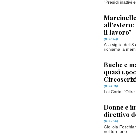
"Presìdi inattivi 
Marcinelle 
all'estero:
il lavoro"
(h. 15:03)
Alla vigilia dell
richiama la memor
Buche e ma
quasi 1.90
Circoscriz
(h. 14:10)
Loi Carta: "Oltre 
Donne e im
direttivo 
(h. 12:56)
Gigliola Foschian
nel territorio