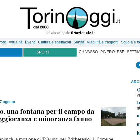
Edizione locale
IlNazionale.it
voro
Attualità
Eventi
Cultura e spettacoli
Sanità
Viabilità e trasporti
Scuola e f
CHIVASSO
PINEROLESE
SETTI
SPORT
ARCH
O
v
I
7 agosto
g
o, una fontana per il campo da
m
aggioranza e minoranza fanno
m
l
nimità la mozione di ‘Più uniti per Bricherasio’. Il Comune