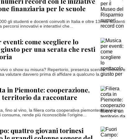
numeri record con le iniziative
one finanziaria per le scuole
00 gli studenti e docenti coinvolti in Italia e oltre 13mila studenti
a percorsi innovativi e interattivi che...
 eventi: come scegliere lo
 giusto per una serata che resti
oria
 vivo o show su misura? Repertorio, presenza scenica, tecnica e
a valutare davvero prima di affidare a qualcuno la...
rta in Piemonte: cooperazione,
n territorio da raccontare
tta, fino al vino, la filiera corta cooperativa piemontese avvicina
 consuma, rende più riconoscibile l’origine...
o: quattro giovani torinesi
 le grandi colonne sonore del