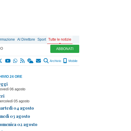
ormazione
Al Direttore
Sport
Tutte le notizie
MO
ABBONATI
Archivio
Mobile
IVIO 24 ORE
ggi
iovedì 06 agosto
eri
ercoledì 05 agosto
artedì 04 agosto
unedì 03 agosto
omenica 02 agosto