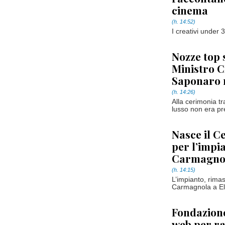
cinema
(h. 14:52)
I creativi under 3
Nozze top 
Ministro Cr
Saponaro n
(h. 14:26)
Alla cerimonia tra
lusso non era p
Nasce il C
per l’impi
Carmagno
(h. 14:15)
L’impianto, rimas
Carmagnola a Ell
Fondazione
web per ra