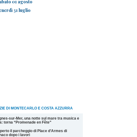
abato 01 agosto
enerdì 31 luglio
ZIE DI MONTECARLO E COSTA AZZURRA
nes-sur-Mer, una notte sul mare tra musica e
la: torna “Promenade en Fête”
perto il parcheggio di Place d’Armes di
aco dopo i lavori