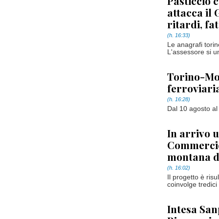
Pasticcio 
attacca il
ritardi, fa
(h. 16:33)
Le anagrafi tori
L'assessore si u
Torino-Mod
ferroviari
(h. 16:28)
Dal 10 agosto al 
In arrivo 
Commercio:
montana d
(h. 16:02)
Il progetto è risu
coinvolge tredici 
Intesa San