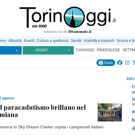
Edizione locale
IlNazionale.it
voro
Attualità
Eventi
Cultura e spettacoli
Sanità
Viabilità e trasporti
Scuola e f
CHIVASSO
PINEROLESE
SETTI
SPORT
Radio
ARCH
O
g
I
6 agosto
m
del paracadutismo brillano nel
m
umiana
l
nica lo Sky Dream Center ospita i campionati italiani
d