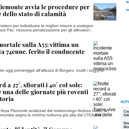
s
l Piemonte avvia le procedure per
v
e dello stato di calamità
nistero per individuare le migliori misure a sostegno
 Aiuti Pac: nessuna penalizzazione per gli allevatori...
mortale sulla A55: vittima un
ta 74enne, ferito il conducente
uto oggi pomeriggio all'altezza di Borgaro: inutili i soccorsi
d a 27°, sfiorati i 40° col sole:
e una delle giornate più roventi
toria
NOTI
i Arpa Piemonte analizzati dal meteorologo Andrea Vuolo, la
Cag
onsolata segna la minima notturna più alta dal 1753. Nel...
fol
Ria
Mon