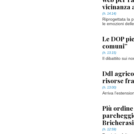
vicinanza 
(h. 14:14)
Riprogettata la p
le emozioni dell
Le DOP pie
comuni”
(h. 13:15)
Il dibattito sui 
Ddl agrico
risorse f
(h. 13:00)
Arriva l'estensio
Più ordine 
parcheggio
Bricheras
(h. 12:59)