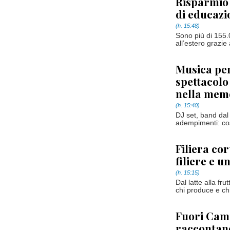
Risparmio 
di educazi
(h. 15:48)
Sono più di 155.0
all’estero grazie 
Musica per
spettacolo
nella mem
(h. 15:40)
DJ set, band dal
adempimenti: cos
Filiera co
filiere e u
(h. 15:15)
Dal latte alla fru
chi produce e chi
Fuori Camp
raccontano