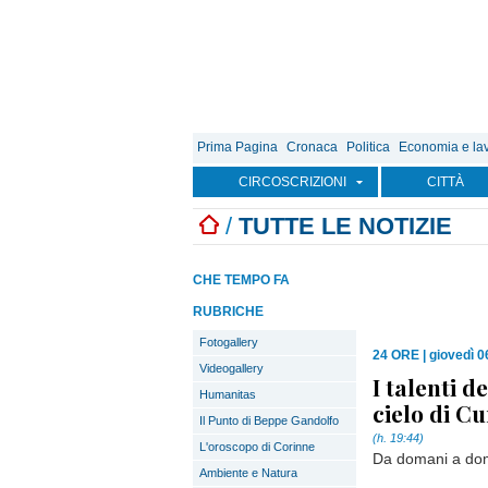
Prima Pagina
Cronaca
Politica
Economia e la
CIRCOSCRIZIONI
CITTÀ
/
TUTTE LE NOTIZIE
CHE TEMPO FA
RUBRICHE
Fotogallery
24 ORE
|
giovedì 0
Videogallery
I talenti 
Humanitas
cielo di C
Il Punto di Beppe Gandolfo
(h. 19:44)
L'oroscopo di Corinne
Da domani a dome
Ambiente e Natura