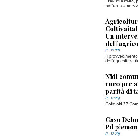
Previsti asfalto,
nell’area a servi
Agricoltur
Coltivaital
Un interve
dell’agrico
(h. 12:33)
Il provvedimento 
dell’agricoltura i
Nidi comuna
euro per am
parità di t
(h. 12:25)
Coinvolti 77 Co
Caso Delma
Pd piemon
(h. 12:20)