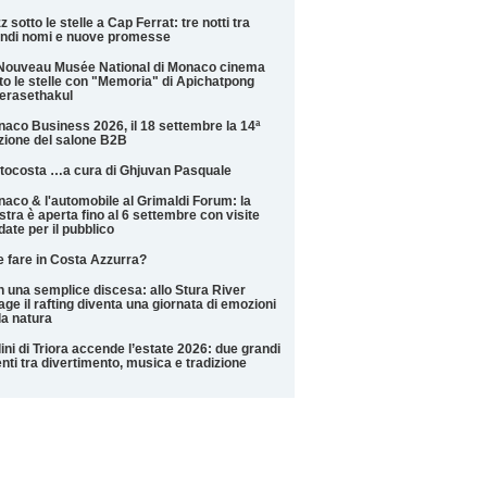
z sotto le stelle a Cap Ferrat: tre notti tra
ndi nomi e nuove promesse
Nouveau Musée National di Monaco cinema
to le stelle con "Memoria" di Apichatpong
erasethakul
aco Business 2026, il 18 settembre la 14ª
zione del salone B2B
tocosta …a cura di Ghjuvan Pasquale
aco & l'automobile al Grimaldi Forum: la
tra è aperta fino al 6 settembre con visite
date per il pubblico
 fare in Costa Azzurra?
 una semplice discesa: allo Stura River
lage il rafting diventa una giornata di emozioni
la natura
ini di Triora accende l’estate 2026: due grandi
nti tra divertimento, musica e tradizione