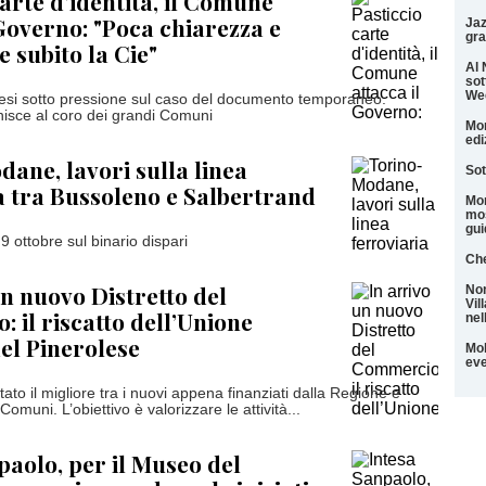
carte d'identità, il Comune
 Governo: "Poca chiarezza e
Jaz
gra
te subito la Cie"
Al 
sot
We
nesi sotto pressione sul caso del documento temporaneo.
nisce al coro dei grandi Comuni
Mon
edi
ane, lavori sulla linea
Sot
a tra Bussoleno e Salbertrand
Mon
mos
gui
9 ottobre sul binario dispari
Che
un nuovo Distretto del
Non
Vil
 il riscatto dell’Unione
nel
el Pinerolese
Mol
eve
ltato il migliore tra i nuovi appena finanziati dalla Regione e
Comuni. L’obiettivo è valorizzare le attività...
paolo, per il Museo del