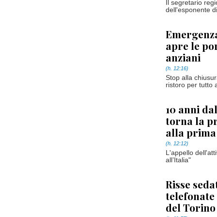
Il segretario re
dell'esponente di 
Emergenza 
apre le po
anziani
(h. 12:16)
Stop alla chiusur
ristoro per tutto
10 anni da
torna la p
alla prima
(h. 12:12)
L'appello dell'at
all’Italia"
Risse seda
telefonate 
del Torin