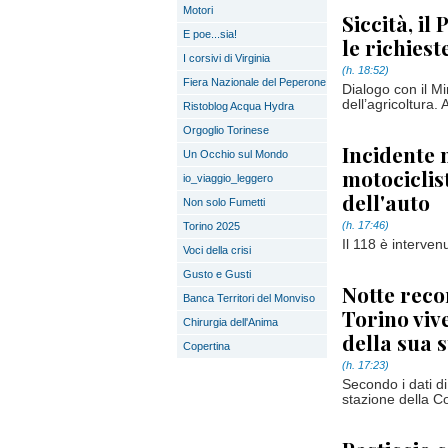
Motori
Siccità, i
E poe...sia!
le richiest
I corsivi di Virginia
(h. 18:52)
Fiera Nazionale del Peperone
Dialogo con il Mi
dell’agricoltura.
Ristoblog Acqua Hydra
Orgoglio Torinese
Incidente 
Un Occhio sul Mondo
motociclis
io_viaggio_leggero
dell'auto
Non solo Fumetti
(h. 17:46)
Torino 2025
Il 118 è interven
Voci della crisi
Gusto e Gusti
Notte recor
Banca Territori del Monviso
Torino viv
Chirurgia dell'Anima
della sua s
Copertina
(h. 17:23)
Secondo i dati d
stazione della C