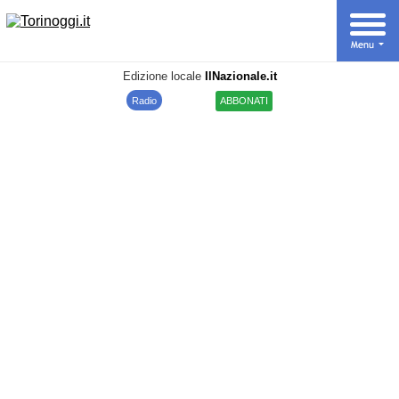
Edizione locale
IlNazionale.it
Radio
ABBONATI