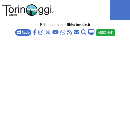
Edizione locale
IlNazionale.it
Radio
ABBONATI