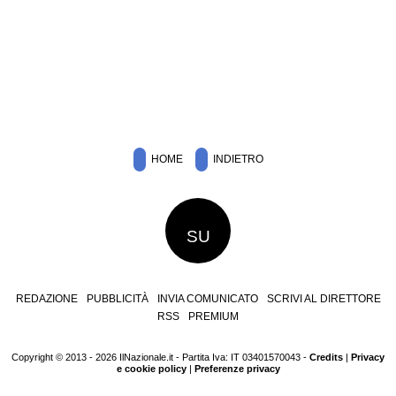
HOME
INDIETRO
SU
REDAZIONE
PUBBLICITÀ
INVIA COMUNICATO
SCRIVI AL DIRETTORE
RSS
PREMIUM
Copyright © 2013 - 2026 IlNazionale.it - Partita Iva: IT 03401570043 -
Credits
|
Privacy
e cookie policy
|
Preferenze privacy