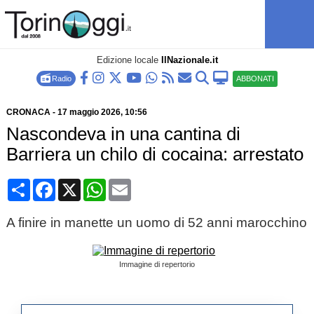
Edizione locale
IlNazionale.it
Radio
ABBONATI
CRONACA
-
17 maggio 2026
, 10:56
Nascondeva in una cantina di
Barriera un chilo di cocaina: arrestato
Condividi
Facebook
X
WhatsApp
Email
A finire in manette un uomo di 52 anni marocchino
Immagine di repertorio