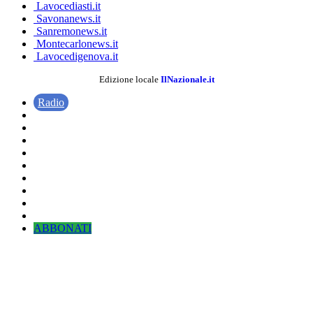
Lavocediasti.it
Savonanews.it
Sanremonews.it
Montecarlonews.it
Lavocedigenova.it
Edizione locale
IlNazionale.it
Radio
ABBONATI