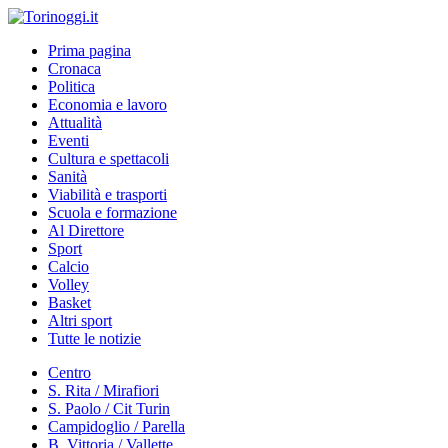
Prima pagina
Cronaca
Politica
Economia e lavoro
Attualità
Eventi
Cultura e spettacoli
Sanità
Viabilità e trasporti
Scuola e formazione
Al Direttore
Sport
Calcio
Volley
Basket
Altri sport
Tutte le notizie
Centro
S. Rita / Mirafiori
S. Paolo / Cit Turin
Campidoglio / Parella
B. Vittoria / Vallette