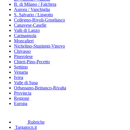
B. di Milano / Falchera
Aurora / Vanchiglia
S. Salvario / Lingotto
Collegno-Rivoli-Grugliasco
Canavese-Caselle
Valli di Lanzo
Carmagnola
Moncalieri
Nichelino-Stupinigi-Vinovo
Chivasso
Pinerolese
Chieri-Pino-Pecetto
Settimo
Venaria
Ivrea
Valle di Susa
Orbassano-Beinasco-Rivalta
Provincia
Regione
Europa
Rubriche
Targatocn.it