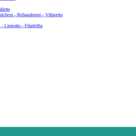
llette
Falchera - Rebaudengo - Villaretto
- Lingotto - Filadelfia