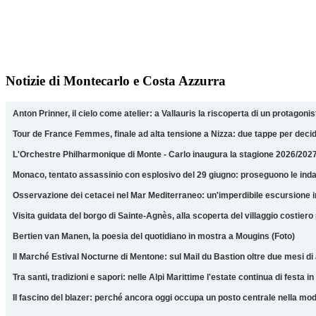
Notizie di Montecarlo e Costa Azzurra
Anton Prinner, il cielo come atelier: a Vallauris la riscoperta di un protagon
Tour de France Femmes, finale ad alta tensione a Nizza: due tappe per decid
L'Orchestre Philharmonique di Monte - Carlo inaugura la stagione 2026/2027 a
Monaco, tentato assassinio con esplosivo del 29 giugno: proseguono le indagi
Osservazione dei cetacei nel Mar Mediterraneo: un'imperdibile escursione i
Visita guidata del borgo di Sainte-Agnès, alla scoperta del villaggio costiero
Bertien van Manen, la poesia del quotidiano in mostra a Mougins (Foto)
Il Marché Estival Nocturne di Mentone: sul Mail du Bastion oltre due mesi di 
Tra santi, tradizioni e sapori: nelle Alpi Marittime l'estate continua di festa in
Il fascino del blazer: perché ancora oggi occupa un posto centrale nella mo