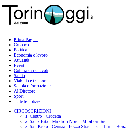
Prima Pagina
Cronaca
Politica
Economia e lavoro
Attualità
Eventi
Cultura e spettacoli
Sanità
Viabilità e trasporti
Scuola e formazione
Al Direttore
Sport
Tutte le notizie
CIRCOSCRIZIONI
1. Centro - Crocetta
2. Santa Rita - Mirafiori Nord - Mirafiori Sud
3. San Paolo - Cenisia - Pozzo Strada - Cit Turin - Borg