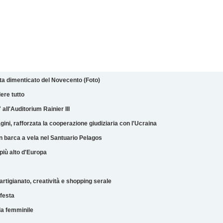
ista dimenticato del Novecento (Foto)
ere tutto
ll'Auditorium Rainier III
ni, rafforzata la cooperazione giudiziaria con l'Ucraina
n barca a vela nel Santuario Pelagos
 più alto d'Europa
artigianato, creatività e shopping serale
 festa
da femminile