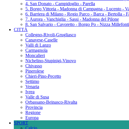
4. San Donato - Campidoglio - Parella
5. Borgo Vittoria - Madonna di Campagna - Lucento - Va
6. Barriera di Milano - Regio Parco - Barca - Bertolla - 
7. Aurora - Vanchiglia - Sassi - Madonna del Pilone
8. San Salvario - Cavoretto - Borgo Po - Nizza Millefonti 
CITTÀ
Collegno-Rivoli-Grugliasco
Canavese-Caselle
Valli di Lanzo
Carmagnola
Moncalieri
Nichelino-Stupinigi-Vinovo
Chivasso
Pinerolese
Chieri-Pino-Pecetto
Settimo
Venaria
Ivrea
Valle di Susa
Orbassano-Beinasco-Rivalta
Provincia
Regione
Europa
SPORT
Calcio