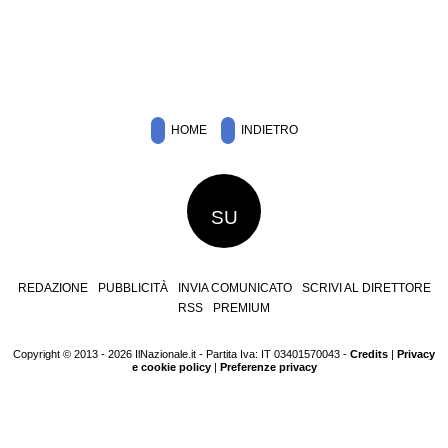
HOME
INDIETRO
SU
REDAZIONE
PUBBLICITÀ
INVIA COMUNICATO
SCRIVI AL DIRETTORE
RSS
PREMIUM
Copyright © 2013 - 2026 IlNazionale.it - Partita Iva: IT 03401570043 -
Credits
|
Privacy
e cookie policy
|
Preferenze privacy