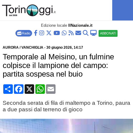
Edizione locale
IlNazionale.it
Radio
ABBONATI
AURORA / VANCHIGLIA
-
30 giugno 2026
, 14:17
Temporale al Meisino, un fulmine
colpisce il lampione del campo:
partita sospesa nel buio
Condividi
Facebook
X
WhatsApp
Email
Seconda serata di fila di maltempo a Torino, paura
a due passi dal terreno di gioco