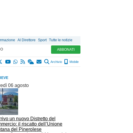
ormazione
Al Direttore
Sport
Tutte le notizie
MO
ABBONATI
Archivio
Mobile
REVE
vedì 06 agosto
rrivo un nuovo Distretto del
ercio: il riscatto dell’Unione
tana del Pinerolese