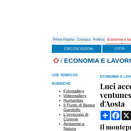
Prima Pagina
Cronaca
Politica
Economia e la
CIRCOSCRIZIONI
CITTÀ
/
ECONOMIA E LAVOR
CHE TEMPO FA
ECONOMIA E LA
Luci acce
RUBRICHE
Fotogallery
ventunes
Videogallery
Humanitas
d'Aosta
Il Punto di Beppe
Gandolfo
Condividi
Face
L'oroscopo di
Corinne
Ambiente e
Il montep
Natura