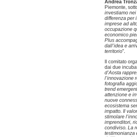
Andrea Tronz
Piemonte, sotto
investiamo nei 
differenza per i
imprese ad alto
occupazione qua
economico piem
Plus accompagn
dall’idea e arr
territorio
”.
Il comitato or
dai due incuba
d’Aosta rappre
l’innovazione r
fotografia aggi
trend emergenti
attenzione e i
nuove connessi
ecosistema sem
impatto. Il valo
stimolare l’in
imprenditori, ri
condiviso. La r
testimonianza 