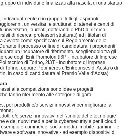
gruppo di individui e finalizzati alla nascita di una startup
ndividualmente o in gruppo, tutti gli aspiranti
giorenni, universitari e strutturati di atenei e centri di
i universitari, laureati, dottorandi o PhD di ricerca,
isti di ricerca, professori strutturati) ed i titolari di
 avviate come specificato sul Regolamento della
urante il processo online di candidatura, i proponenti
duare un Incubatore di riferimento, scegliendolo tra gli
mprese degli Enti Promotori (I3P - Incubatore di Imprese
Politecnico di Torino, 2i3T - Incubatore di Imprese
 di Torino, oppure Pépinières d’Entreprises di Aosta o di
in, in caso di candidatura al Premio Valle d’Aosta).
gara
ssi alla competizione sono idee e progetti
 che fanno riferimento alle categorie di gara:
, per prodotti e/o servizi innovativi per migliorare la
rsone;
dotti e/o servizi innovativi nell’ambito delle tecnologie
ne e dei nuovi media per la cybersecurity e per il cloud
 esempio e-commerce, social media, mobile, gaming - e
ware e software innovative - ad esempio dispositivi di