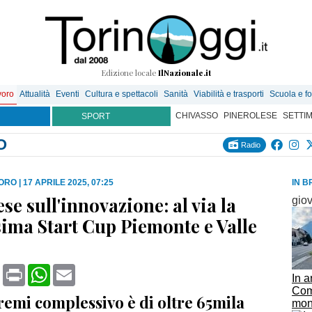
Edizione locale
IlNazionale.it
voro
Attualità
Eventi
Cultura e spettacoli
Sanità
Viabilità e trasporti
Scuola e f
CHIVASSO
PINEROLESE
SETTI
SPORT
O
Radio
VORO
|
17 APRILE 2025, 07:25
IN B
se sull'innovazione: al via la
gio
ima Start Cup Piemonte e Valle
book
X
Print
WhatsApp
Email
In a
Comm
remi complessivo è di oltre 65mila
mon