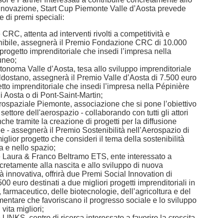
innovazione, Start Cup Piemonte Valle d’Aosta prevede
e di premi speciali:
C, attenta ad interventi rivolti a competitività e
nibile, assegnerà il Premio Fondazione CRC di 10.000
 progetto imprenditoriale che insedi l’impresa nella
uneo;
noma Valle d’Aosta, tesa allo sviluppo imprenditoriale
valdostano, assegnerà il Premio Valle d’Aosta di 7.500 euro
etto imprenditoriale che insedi l’impresa nella Pépinière
i Aosta o di Pont-Saint-Martin;
rospaziale Piemonte, associazione che si pone l’obiettivo
 settore dell'aerospazio - collaborando con tutti gli attori
nche tramite la creazione di progetti per la diffusione
e - assegnerà il Premio Sostenibilità nell’Aerospazio di
iglior progetto che consideri il tema della sostenibilità
a e nello spazio;
Laura & Franco Beltramo ETS, ente interessato a
cretamente alla nascita e allo sviluppo di nuova
tà innovativa, offrirà due Premi Social Innovation di
00 euro destinati a due migliori progetti imprenditoriali in
armaceutico, delle biotecnologie, dell’agricoltura e del
mentare che favoriscano il progresso sociale e lo sviluppo
 vita migliori;
NKS, centro di ricerca interessato a favorire la crescita