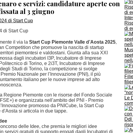
enaro e servizi: candidature aperte con
issata al 3 giugno
Inte
Risp
di e
4 di Start Cup
mente il via la
Start Cup Piemonte Valle d’Aosta 2025
,
an Competition che promuove la nascita di startup
Musi
territori piemontesi e valdostani. Giunta alla sua XXI
spet
mossa dagli incubatori I3P, Incubatore di Imprese
nel
Politecnico di Torino, e 2i3T, Incubatore di Imprese
 degli Studi di Torino, la competizione si svolge
 Premio Nazionale per l’Innovazione (PNI), il più
Fili
untamento italiano per le nuove imprese ad alto
fili
onoscenza.
la Regione Piemonte con le risorse del Fondo Sociale
Le 
FSE+) e organizzata nell'ambito del PNI - Premio
com
l'Innovazione promosso da PNICube, la Start Cup
d'Aosta si articola in due tappe.
Ddl 
dee
ris
Concorso delle Idee, che premia le migliori idee
in servizi gratuiti di supporto erogati dagli Incubatori di