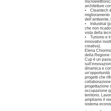
microelettronic
architetture co
• Cleantech & E
miglioramento d
dell’ambiente, 
• Industrial (p
che non ricadon
vista della tec
• Turismo e Ind
innovativi rivol
creativa).
Elena Chiorino
della Regione 
Cup è un passo
sull'innovazio
dinamica e com
un'opportunità
progetti che ri
collaborazione 
progettazione s
occupazione qua
territorio. Lav
ampliamo il ven
sistema econom