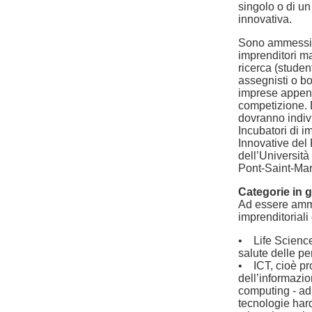
singolo o di un 
innovativa.
Sono ammessi, i
imprenditori mag
ricerca (student
assegnisti o bors
imprese appena
competizione. D
dovranno indivi
Incubatori di i
Innovative del 
dell’Università
Pont-Saint-Mart
Categorie in 
Ad essere amme
imprenditoriali
• Life Sciences
salute delle pe
• ICT, cioè pro
dell’informazio
computing - ad
tecnologie hard