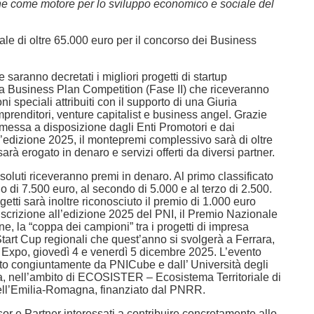
ne come motore per lo sviluppo economico e sociale del
le di oltre 65.000 euro per il concorso dei Business
saranno decretati i migliori progetti di startup
lla Business Plan Competition (Fase II) che riceveranno
i speciali attribuiti con il supporto di una Giuria
renditori, venture capitalist e business angel. Grazie
 messa a disposizione dagli Enti Promotori e dai
l’edizione 2025, il montepremi complessivo sarà di oltre
arà erogato in denaro e servizi offerti da diversi partner.
assoluti riceveranno premi in denaro. Al primo classificato
 di 7.500 euro, al secondo di 5.000 e al terzo di 2.500.
ogetti sarà inoltre riconosciuto il premio di 1.000 euro
iscrizione all’edizione 2025 del PNI, il Premio Nazionale
ne, la “coppa dei campioni” tra i progetti di impresa
 Start Cup regionali che quest’anno si svolgerà a Ferrara,
 Expo, giovedì 4 e venerdì 5 dicembre 2025. L’evento
to congiuntamente da PNICube e dall’ Università degli
ra, nell’ambito di ECOSISTER – Ecosistema Territoriale di
ll’Emilia-Romagna, finanziato dal PNRR.
r e Partner interessati a contribuire concretamente allo