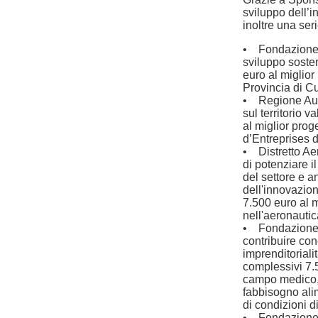
sviluppo dell’
inoltre una seri
• Fondazione CR
sviluppo soste
euro al miglior
Provincia di C
• Regione Auto
sul territorio 
al miglior prog
d’Entreprises d
• Distretto Ae
di potenziare il
del settore e a
dell'innovazion
7.500 euro al m
nell'aeronautic
• Fondazione 
contribuire con
imprenditoriali
complessivi 7.5
campo medico, f
fabbisogno ali
di condizioni di
• Fondazione LI