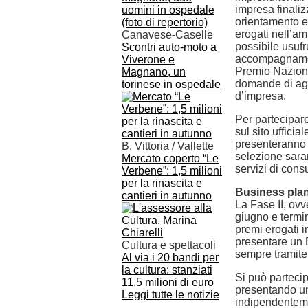
impresa finaliz
orientamento e
erogati nell’am
Canavese-Caselle
possibile usufr
Scontri auto-moto a
accompagnamento
Viverone e
Premio Naziona
Magnano, un
domande di age
torinese in ospedale
d’impresa.
Per partecipar
sul sito uffici
presenteranno l
B. Vittoria / Vallette
selezione saran
Mercato coperto “Le
servizi di cons
Verbene”: 1,5 milioni
per la rinascita e
Business plan
cantieri in autunno
La Fase II, ovv
giugno e termin
premi erogati i
presentare un 
Cultura e spettacoli
sempre tramite
Al via i 20 bandi per
la cultura: stanziati
Si può partecip
11,5 milioni di euro
presentando un
Leggi tutte le notizie
indipendentemen