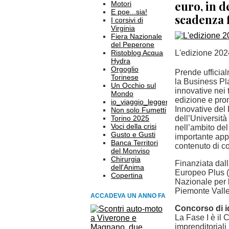
euro, in d
Motori
E poe...sia!
scadenza f
I corsivi di
Virginia
Fiera Nazionale
del Peperone
Ristoblog Acqua
L'edizione 202
Hydra
Orgoglio
Prende ufficial
Torinese
la Business Pl
Un Occhio sul
innovative nei 
Mondo
edizione e pro
io_viaggio_leggero
Innovative del 
Non solo Fumetti
Torino 2025
dell’Università
Voci della crisi
nell’ambito del
Gusto e Gusti
importante app
Banca Territori
contenuto di c
del Monviso
Chirurgia
Finanziata dal
dell'Anima
Europeo Plus (
Copertina
Nazionale per 
Piemonte Valle 
ACCADEVA UN ANNO FA
Concorso di i
La Fase I è il 
imprenditoriali 