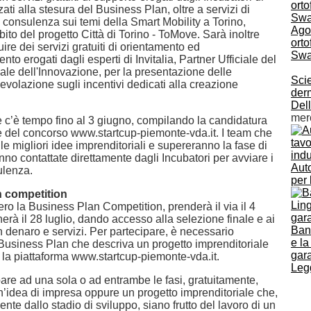
zati alla stesura del Business Plan, oltre a servizi di
 consulenza sui temi della Smart Mobility a Torino,
Agos
bito del progetto Città di Torino - ToMove. Sarà inoltre
orto
uire dei servizi gratuiti di orientamento ed
Swa
 erogati dagli esperti di Invitalia, Partner Ufficiale del
le dell'Innovazione, per la presentazione delle
Scie
volazione sugli incentivi dedicati alla creazione
der
Dell
mer
e c’è tempo fino al 3 giugno, compilando la candidatura
ale del concorso www.startcup-piemonte-vda.it. I team che
e migliori idee imprenditoriali e supereranno la fase di
no contattate direttamente dagli Incubatori per avviare i
Auto
ulenza.
per 
 competition
ero la Business Plan Competition, prenderà il via il 4
erà il 28 luglio, dando accesso alla selezione finale e ai
Banc
n denaro e servizi. Per partecipare, è necessario
e la
Business Plan che descriva un progetto imprenditoriale
gar
 la piattaforma www.startcup-piemonte-vda.it.
Legg
are ad una sola o ad entrambe le fasi, gratuitamente,
’idea di impresa oppure un progetto imprenditoriale che,
te dallo stadio di sviluppo, siano frutto del lavoro di un