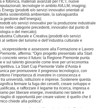
a e fotonica, materiali avanzati per l’ICT, nuove
mputazionali, tecnologie in ambito AI/LLM, imaging;
nergy (prodotti e/o servizi innovativi orientati al
ella sostenibilità ambientale, la salvaguardia
la gestione dell’energia);
rodotti e/o servizi innovativi per la produzione industriale
o nelle categorie precedenti, innovativi dal punto di
nologia o del mercato);
ustria Culturale e Creativa (prodotti e/o servizi
ti al settore del turismo e dell’industria culturale e
, vicepresidente e assessore alla Formazione e Lavoro
Piemonte, afferma: “Ogni progetto presentato alla Start
 concreto verso il futuro: la Regione Piemonte punta
ne e sul talento giovanile come leve per un'economia
petitiva. La Start Cup Piemonte Valle d'Aosta è
 unica per promuovere il progresso tecnologico, con
flettono l’importanza di investire in conoscenza e
tra università, istituzioni e imprese. Sostenere questa
ignifica fermare la fuga dei cervelli, creare sviluppo e
lificata, e rafforzare il legame tra ricerca, impresa e
oriamo per liberare energie, investiamo nei talenti e
taglio di opportunità per creare valore: è quello che il
ico chiede alla politica”.