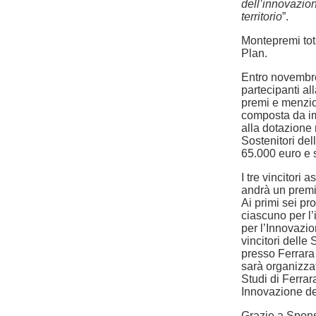
dell’innovazio
territorio
”.
Montepremi tota
Plan.
Entro novembre 
partecipanti a
premi e menzion
composta da imp
alla dotazione
Sostenitori del
65.000 euro e s
I tre vincitori 
andrà un premio
Ai primi sei pr
ciascuno per l’
per l’Innovazio
vincitori delle
presso Ferrara
sarà organizza
Studi di Ferra
Innovazione de
Grazie a Sponso