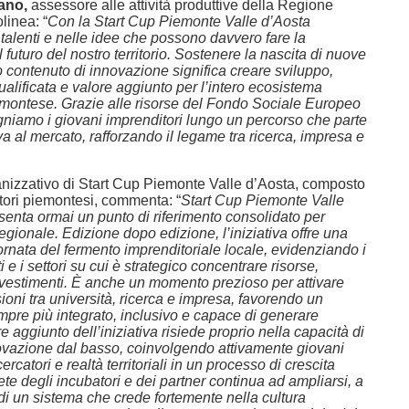
ano,
assessore alle attività produttive della Regione
linea: “
Con la Start Cup Piemonte Valle d’Aosta
talenti e nelle idee che possono davvero fare la
l futuro del nostro territorio. Sostenere la nascita di nuove
 contenuto di innovazione significa creare sviluppo,
lificata e valore aggiunto per l’intero ecosistema
ontese. Grazie alle risorse del Fondo Sociale Europeo
iamo i giovani imprenditori lungo un percorso che parte
iva al mercato, rafforzando il legame tra ricerca, impresa e
ganizzativo di Start Cup Piemonte Valle d’Aosta, composto
tori piemontesi, commenta: “
Start Cup Piemonte Valle
senta ormai un punto di riferimento consolidato per
egionale. Edizione dopo edizione, l’iniziativa offre una
ornata del fermento imprenditoriale locale, evidenziando i
 e i settori su cui è strategico concentrare risorse,
nvestimenti. È anche un momento prezioso per attivare
oni tra università, ricerca e impresa, favorendo un
pre più integrato, inclusivo e capace di generare
re aggiunto dell’iniziativa risiede proprio nella capacità di
novazione dal basso, coinvolgendo attivamente giovani
cercatori e realtà territoriali in un processo di crescita
ete degli incubatori e dei partner continua ad ampliarsi, a
di un sistema che crede fortemente nella cultura