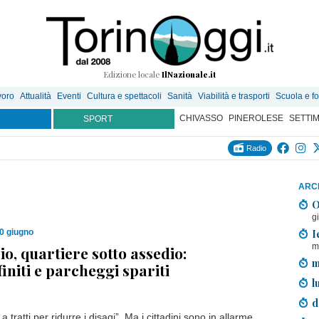
Edizione locale
IlNazionale.it
voro
Attualità
Eventi
Cultura e spettacoli
Sanità
Viabilità e trasporti
Scuola e f
CHIVASSO
PINEROLESE
SETTI
SPORT
Radio
ARCH
O
g
I
0 giugno
m
io, quartiere sotto assedio:
m
finiti e parcheggi spariti
l
d
 tratti per ridurre i disagi”. Ma i cittadini sono in allarme