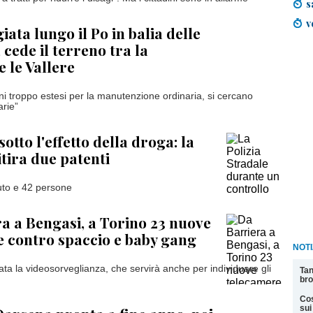
s
v
ata lungo il Po in balia delle
cede il terreno tra la
 le Vallere
i troppo estesi per la manutenzione ordinaria, si cercano
arie”
sotto l'effetto della droga: la
itira due patenti
uto e 42 persone
a a Bengasi, a Torino 23 nuove
 contro spaccio e baby gang
NOTI
ta la videosorveglianza, che servirà anche per individuare gli
Tan
bro
Cos
sui