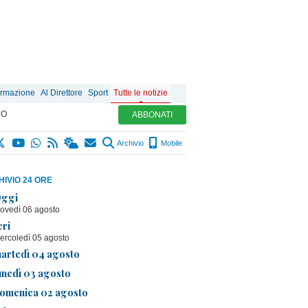
ormazione
Al Direttore
Sport
Tutte le notizie
MO
ABBONATI
Archivio
Mobile
IVIO 24 ORE
ggi
iovedì 06 agosto
eri
ercoledì 05 agosto
artedì 04 agosto
unedì 03 agosto
omenica 02 agosto