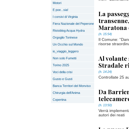
Motori
E poe...sia!
La passeggi
I corsivi di Virginia
transenne, 
Fiera Nazionale del Peperone
Maratona e
Ristoblog Acqua Hydra
(h. 15:54)
Orgoglio Torinese
Il Comune: “Dann
risorse straordin
Un Occhio sul Mondo
io_viaggio_leggero
Al volante 
Non solo Fumetti
Stradale r
Torino 2025
(h. 14:24)
Voci della crisi
Controllate 25 a
Gusto e Gusti
Banca Territori del Monviso
Da Barrier
Chirurgia dell'Anima
telecamere
Copertina
(h. 13:50)
Verrà implementa
autori dei reati