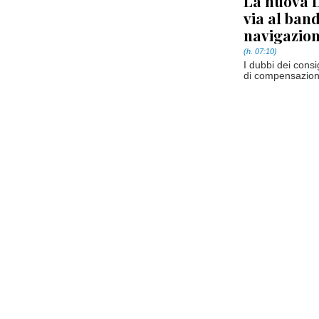
La nuova D
via al band
navigazio
(h. 07:10)
I dubbi dei consi
di compensazion