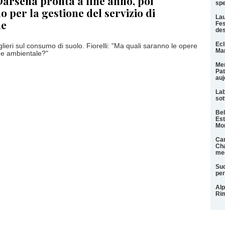
arsena pronta a fine anno, poi
spe
o per la gestione del servizio di
Lau
ne
Fes
des
Ecl
glieri sul consumo di suolo. Fiorelli: "Ma quali saranno le opere
Mar
e ambientale?"
Men
Pat
auj
Lab
sot
Bel
Est
Mo
Can
Cha
med
Suc
per
Alp
Rim