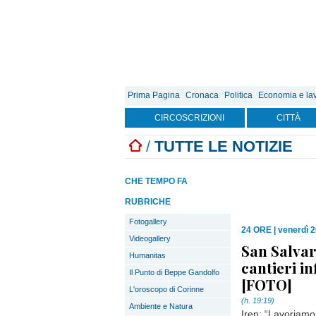
Prima Pagina
Cronaca
Politica
Economia e la
CIRCOSCRIZIONI
CITTÀ
/
TUTTE LE NOTIZIE
CHE TEMPO FA
RUBRICHE
Fotogallery
24 ORE
|
venerdì 2
Videogallery
San Salvar
Humanitas
cantieri in
Il Punto di Beppe Gandolfo
[FOTO]
L'oroscopo di Corinne
(h. 19:19)
Ambiente e Natura
Iren: “Lavoriamo a