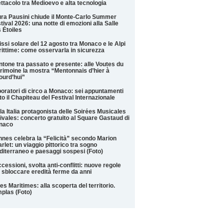
ttacolo tra Medioevo e alta tecnologia
ra Pausini chiude il Monte-Carlo Summer
tival 2026: una notte di emozioni alla Salle
 Étoiles
issi solare del 12 agosto tra Monaco e le Alpi
ittime: come osservarla in sicurezza
tone tra passato e presente: alle Voutes du
rimoine la mostra “Mentonnais d’hier à
ourd’hui”
oratori di circo a Monaco: sei appuntamenti
to il Chapiteau del Festival Internazionale
la Italia protagonista delle Soirées Musicales
ivales: concerto gratuito al Square Gastaud di
naco
nes celebra la “Felicità” secondo Marion
rlet: un viaggio pittorico tra sogno
iterraneo e paesaggi sospesi (Foto)
cessioni, svolta anti-conflitti: nuove regole
 sbloccare eredità ferme da anni
es Maritimes: alla scoperta del territorio.
plas (Foto)