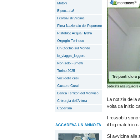
Motori
E poe...sia!
I corsivi di Virginia
Fiera Nazionale del Peperone
Ristoblog Acqua Hydra
Orgoglio Torinese
Un Occhio sul Mondo
io_viaggio_leggero
Non solo Fumetti
Torino 2025
Voci della crisi
Gusto e Gusti
Banca Territori del Monviso
La notizia della
Chirurgia dell'Anima
volta da inizio 
Copertina
I rossoblu sono s
il big match in 
ACCADEVA UN ANNO FA
Si avvicina alla