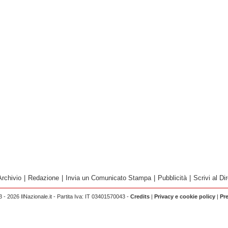
Archivio
|
Redazione
|
Invia un Comunicato Stampa
|
Pubblicità
|
Scrivi al Dir
 - 2026 IlNazionale.it - Partita Iva: IT 03401570043 -
Credits
|
Privacy e cookie policy
|
Pr