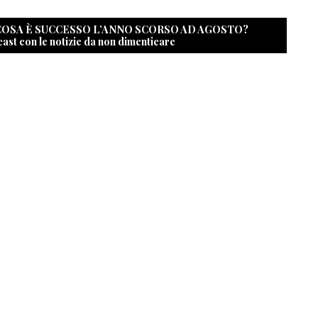
 COSA È SUCCESSO L’ANNO SCORSO AD AGOSTO?
cast con le notizie da non dimenticare