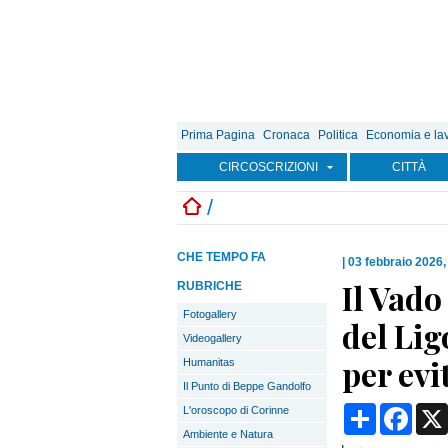
Prima Pagina
Cronaca
Politica
Economia e la
CIRCOSCRIZIONI
CITTÀ
/
CHE TEMPO FA
|
03 febbraio 2026,
Il Vado
RUBRICHE
Fotogallery
del Lig
Videogallery
per evi
Humanitas
Il Punto di Beppe Gandolfo
Condividi
Face
L'oroscopo di Corinne
Ambiente e Natura