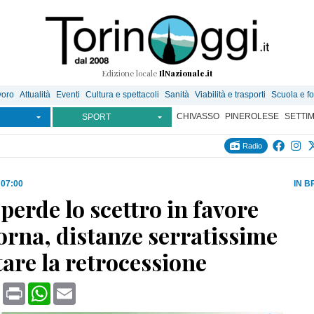
Edizione locale
IlNazionale.it
voro
Attualità
Eventi
Cultura e spettacoli
Sanità
Viabilità e trasporti
Scuola e f
CHIVASSO
PINEROLESE
SETTI
SPORT
Radio
 07:00
IN B
 perde lo scettro in favore
orna, distanze serratissime
tare la retrocessione
book
X
Print
WhatsApp
Email