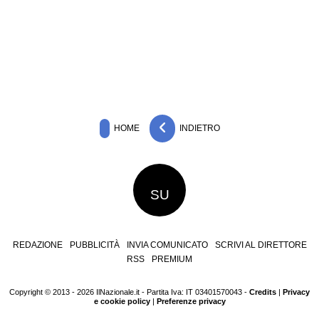
HOME
INDIETRO
SU
REDAZIONE
PUBBLICITÀ
INVIA COMUNICATO
SCRIVI AL DIRETTORE
RSS
PREMIUM
Copyright © 2013 - 2026 IlNazionale.it - Partita Iva: IT 03401570043 -
Credits
|
Privacy
e cookie policy
|
Preferenze privacy