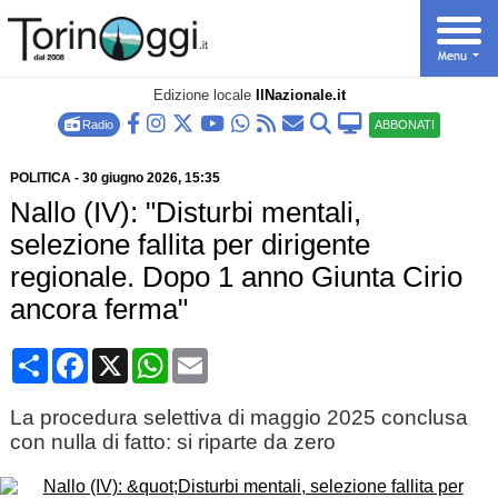
Edizione locale
IlNazionale.it
Radio
ABBONATI
POLITICA
-
30 giugno 2026
, 15:35
Nallo (IV): "Disturbi mentali,
selezione fallita per dirigente
regionale. Dopo 1 anno Giunta Cirio
ancora ferma"
Condividi
Facebook
X
WhatsApp
Email
La procedura selettiva di maggio 2025 conclusa
con nulla di fatto: si riparte da zero