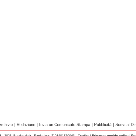
Archivio
|
Redazione
|
Invia un Comunicato Stampa
|
Pubblicità
|
Scrivi al Dir
 - 2026 IlNazionale.it - Partita Iva: IT 03401570043 -
Credits
|
Privacy e cookie policy
|
Pr