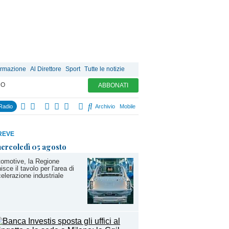
ormazione
Al Direttore
Sport
Tutte le notizie
MO
ABBONATI
Radio
Archivio
Mobile
REVE
ercoledì 05 agosto
omotive, la Regione
nisce il tavolo per l'area di
elerazione industriale