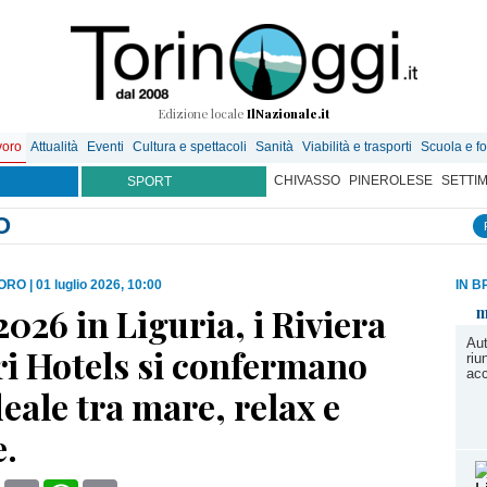
Edizione locale
IlNazionale.it
voro
Attualità
Eventi
Cultura e spettacoli
Sanità
Viabilità e trasporti
Scuola e f
CHIVASSO
PINEROLESE
SETTI
SPORT
O
VORO
|
01 luglio 2026, 10:00
IN B
2026 in Liguria, i Riviera
m
Aut
ri Hotels si confermano
riu
acc
eale tra mare, relax e
.