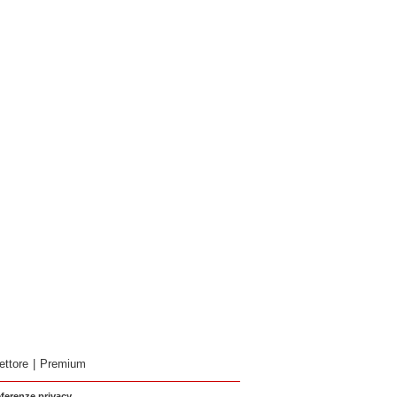
ettore
|
Premium
eferenze privacy