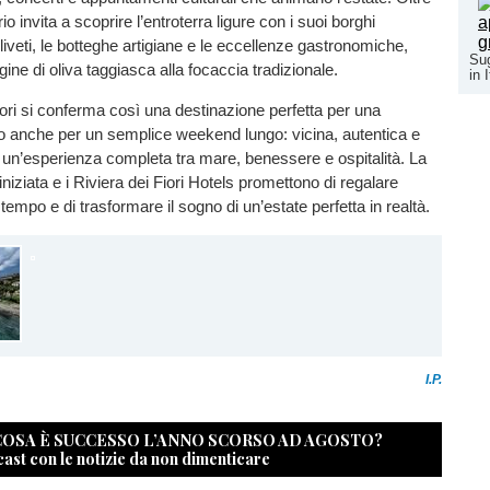
orio invita a scoprire l’entroterra ligure con i suoi borghi
liveti, le botteghe artigiane e le eccellenze gastronomiche,
Sug
rgine di oliva taggiasca alla focaccia tradizionale.
in 
iori si conferma così una destinazione perfetta per una
o anche per un semplice weekend lungo: vicina, autentica e
e un’esperienza completa tra mare, benessere e ospitalità. La
iniziata e i Riviera dei Fiori Hotels promettono di regalare
empo e di trasformare il sogno di un’estate perfetta in realtà.
I.P.
 COSA È SUCCESSO L’ANNO SCORSO AD AGOSTO?
cast con le notizie da non dimenticare