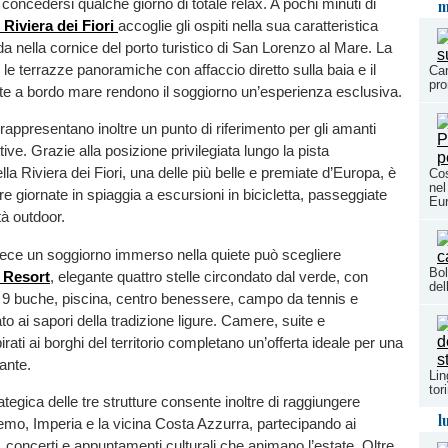
 concedersi qualche giorno di totale relax. A pochi minuti di
m
 Riviera dei Fiori
accoglie gli ospiti nella sua caratteristica
da nella cornice del porto turistico di San Lorenzo al Mare. La
 le terrazze panoramiche con affaccio diretto sulla baia e il
Car
pro
ante a bordo mare rendono il soggiorno un’esperienza esclusiva.
 rappresentano inoltre un punto di riferimento per gli amanti
ive. Grazie alla posizione privilegiata lungo la pista
la Riviera dei Fiori, una delle più belle e premiate d’Europa, è
Cos
nel
re giornate in spiaggia a escursioni in bicicletta, passeggiate
Eu
tà outdoor.
vece un soggiorno immerso nella quiete può scegliere
Bol
f Resort
, elegante quattro stelle circondato dal verde, con
del
 9 buche, piscina, centro benessere, campo da tennis e
to ai sapori della tradizione ligure. Camere, suite e
rati ai borghi del territorio completano un’offerta ideale per una
ante.
Lin
tor
tegica delle tre strutture consente inoltre di raggiungere
l
mo, Imperia e la vicina Costa Azzurra, partecipando ai
 concerti e appuntamenti culturali che animano l’estate. Oltre