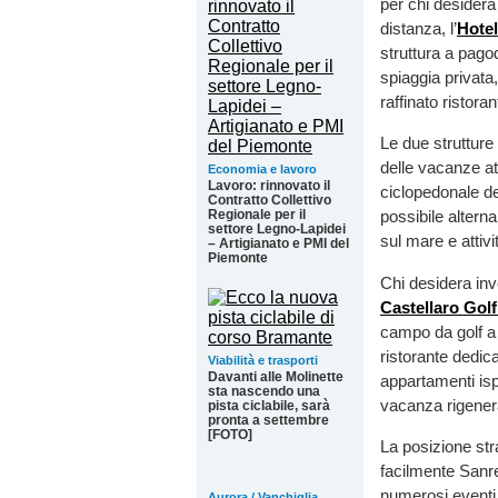
per chi desidera
distanza, l’
Hotel
struttura a pago
spiaggia privata,
raffinato ristor
Le due strutture
delle vacanze att
Economia e lavoro
Lavoro: rinnovato il
ciclopedonale del
Contratto Collettivo
Regionale per il
possibile alterna
settore Legno-Lapidei
sul mare e attivi
– Artigianato e PMI del
Piemonte
Chi desidera in
Castellaro Gol
campo da golf a
ristorante dedica
Viabilità e trasporti
Davanti alle Molinette
appartamenti ispi
sta nascendo una
vacanza rigener
pista ciclabile, sarà
pronta a settembre
[FOTO]
La posizione stra
facilmente Sanre
numerosi eventi,
Aurora / Vanchiglia