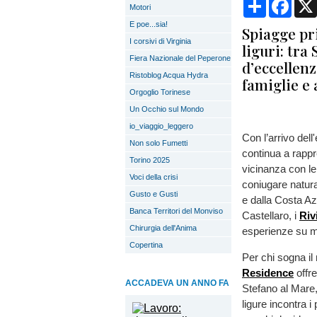
Condividi
Face
Motori
E poe...sia!
Spiagge pri
I corsivi di Virginia
liguri: tra
Fiera Nazionale del Peperone
d’eccellenz
Ristoblog Acqua Hydra
famiglie e 
Orgoglio Torinese
Un Occhio sul Mondo
io_viaggio_leggero
Con l’arrivo dell
Non solo Fumetti
continua a rappr
Torino 2025
vicinanza con le 
Voci della crisi
coniugare natura
Gusto e Gusti
e dalla Costa Az
Banca Territori del Monviso
Castellaro, i
Riv
Chirurgia dell'Anima
esperienze su mi
Copertina
Per chi sogna il
Residence
offre
ACCADEVA UN ANNO FA
Stefano al Mare,
ligure incontra i