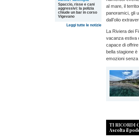
Spaccio, risse e cani
al mare, il territ
aggressivi: la polizia
panoramici, gli u
chiude un bar in corso
Vigevano
dall’olio extrave
Leggi tutte le notizie
La Riviera dei F
vacanza estiva 
capace di offrir
bella stagione è 
emozioni senza t
TI RICORDI
Ascolta il pod