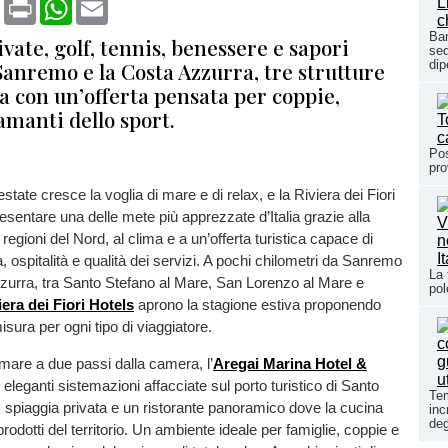
book
X
Print
WhatsApp
Email
Ban
vate, golf, tennis, benessere e sapori
sed
 Sanremo e la Costa Azzurra, tre strutture
dip
a con un’offerta pensata per coppie,
amanti dello sport.
Pos
pro
'estate cresce la voglia di mare e di relax, e la Riviera dei Fiori
esentare una delle mete più apprezzate d’Italia grazie alla
regioni del Nord, al clima e a un’offerta turistica capace di
, ospitalità e qualità dei servizi. A pochi chilometri da Sanremo
La 
zurra, tra Santo Stefano al Mare, San Lorenzo al Mare e
pol
iera dei Fiori Hotels
aprono la stagione estiva proponendo
sura per ogni tipo di viaggiatore.
 mare a due passi dalla camera, l’
Aregai Marina Hotel &
 eleganti sistemazioni affacciate sul porto turistico di Santo
Tem
 spiaggia privata e un ristorante panoramico dove la cucina
inc
deg
 prodotti del territorio. Un ambiente ideale per famiglie, coppie e