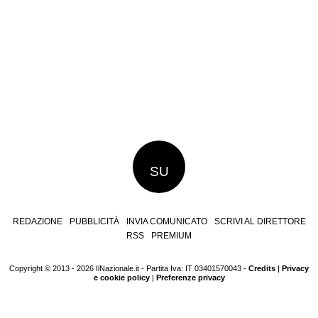
SU
REDAZIONE
PUBBLICITÀ
INVIA COMUNICATO
SCRIVI AL DIRETTORE
RSS
PREMIUM
Copyright © 2013 - 2026 IlNazionale.it - Partita Iva: IT 03401570043 -
Credits
|
Privacy
e cookie policy
|
Preferenze privacy