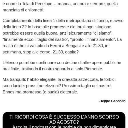
è come la Tela di Penelope… manca, ancora e sempre, quella
manciata di chilometri.
Completamento della linea 1 della metropolitana di Torino, e avvio
della linea 2? In base alle promesse elettorali ogni stagione
potrebbe essere quella buona, anzi sicuramente “ci siamo”,
“finalmente ecco il taglio del nastro”, “pronto il finanziamento”. La
realtà è che si va solo da Fermi a Bengasi e alle 21.30, in
settimana, stop alle corse. 21.30, capite?
L’elenco potrebbe continuare con decine di altre opere pubbliche
mai finite, limitando il nostro sguardo al solo Piemonte.
Ma tranquilli: l’ abito elegante, la cravatta azzeccata, le forbici
sono lucide: prossime elezioni? Prossimo taglio del nastro!
Ennesima promessa (o bugia) elettorale.
Beppe Gandolfo
TI RICORDI COSA È SUCCESSO L’ANNO SCORSO
AD AGOSTO?
Ascolta il podcast con le notizie da non dimenticare