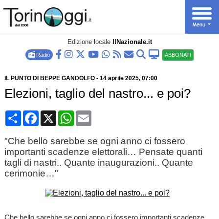
Edizione locale
IlNazionale.it
Radio
ABBONATI
IL PUNTO DI BEPPE GANDOLFO
-
14 aprile 2025
, 07:00
Elezioni, taglio del nastro... e poi?
Condividi
Facebook
X
WhatsApp
Email
"Che bello sarebbe se ogni anno ci fossero
importanti scadenze elettorali… Pensate quanti
tagli di nastri.. Quante inaugurazioni.. Quante
cerimonie…"
Che bello sarebbe se ogni anno ci fossero importanti scadenze