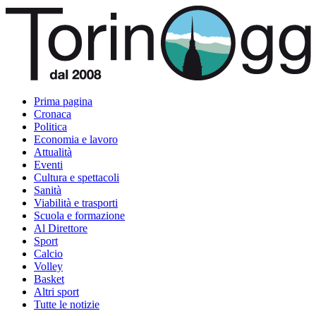
Prima pagina
Cronaca
Politica
Economia e lavoro
Attualità
Eventi
Cultura e spettacoli
Sanità
Viabilità e trasporti
Scuola e formazione
Al Direttore
Sport
Calcio
Volley
Basket
Altri sport
Tutte le notizie