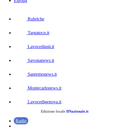
Europa
Rubriche
Targatocn.it
Lavocediasti.it
Savonanews.it
Sanremonews.it
Montecarlonews.it
Lavocedigenova.it
Edizione locale
IlNazionale.it
Radio