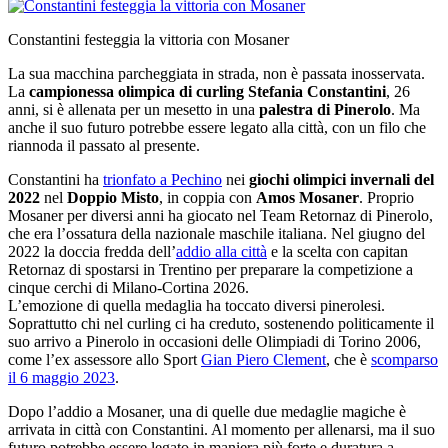
Constantini festeggia la vittoria con Mosaner
La sua macchina parcheggiata in strada, non è passata inosservata.
La
campionessa olimpica di curling
Stefania Constantini
, 26
anni, si è allenata per un mesetto in una
palestra di
Pinerolo
. Ma
anche il suo futuro potrebbe essere legato alla città, con un filo che
riannoda il passato al presente.
Constantini ha
trionfato a Pechino
nei
giochi olimpici invernali del
2022
nel
Doppio Misto
, in coppia con
Amos Mosaner
. Proprio
Mosaner per diversi anni ha giocato nel Team Retornaz di Pinerolo,
che era l’ossatura della nazionale maschile italiana. Nel giugno del
2022 la doccia fredda dell’
addio alla città
e la scelta con capitan
Retornaz di spostarsi in Trentino per preparare la competizione a
cinque cerchi di Milano-Cortina 2026.
L’emozione di quella medaglia ha toccato diversi pinerolesi.
Soprattutto chi nel curling ci ha creduto, sostenendo politicamente il
suo arrivo a Pinerolo in occasioni delle Olimpiadi di Torino 2006,
come l’ex assessore allo Sport
Gian Piero Clement
, che è
scomparso
il 6 maggio 2023
.
Dopo l’addio a Mosaner, una di quelle due medaglie magiche è
arrivata in città con Constantini. Al momento per allenarsi, ma il suo
futuro potrebbe essere legato in maniera più forte e duratura a