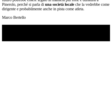
Pinerolo, perché si parla di
una società
locale
che la vedrebbe come
dirigente e probabilmente anche in pista come atleta.
Marco Bertello
TI RICORDI COSA È SUCCESSO L’ANNO
SCORSO AD AGOSTO?
Ascolta il podcast con le notizie da non dimenticare