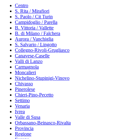
Centro
S. Rita / Mirafiori
S. Paolo / Cit Turin
Campidoglio / Parella
B. Vittoria / Vallette
B. di Milano / Falchera
Aurora / Vanchiglia
S. Salvario / Lingotto
Collegno-Rivoli-Grugliasco
Canavese-Caselle
Valli di Lanzo
Carmagnola
Moncalieri
Nichelino-Stupinigi-Vinovo
Chivasso
Pinerolese
Chieri-Pino-Pecetto
Settimo
Venaria
Ivrea
Valle di Susa
Orbassano-Beinasco-Rivalta
Provincia
Regione