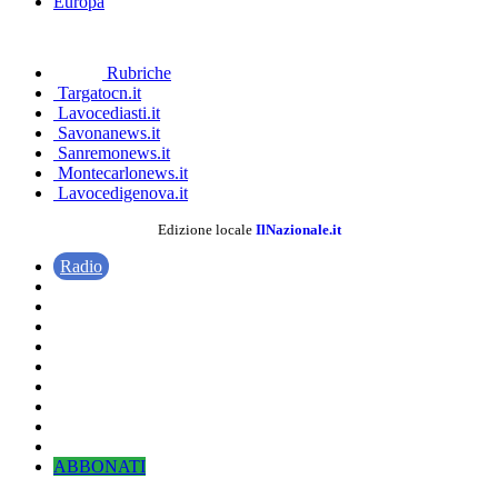
Europa
Rubriche
Targatocn.it
Lavocediasti.it
Savonanews.it
Sanremonews.it
Montecarlonews.it
Lavocedigenova.it
Edizione locale
IlNazionale.it
Radio
ABBONATI