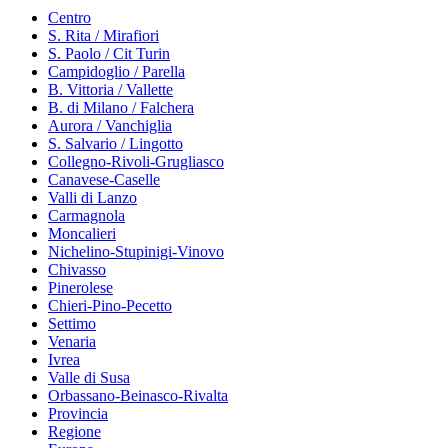
Centro
S. Rita / Mirafiori
S. Paolo / Cit Turin
Campidoglio / Parella
B. Vittoria / Vallette
B. di Milano / Falchera
Aurora / Vanchiglia
S. Salvario / Lingotto
Collegno-Rivoli-Grugliasco
Canavese-Caselle
Valli di Lanzo
Carmagnola
Moncalieri
Nichelino-Stupinigi-Vinovo
Chivasso
Pinerolese
Chieri-Pino-Pecetto
Settimo
Venaria
Ivrea
Valle di Susa
Orbassano-Beinasco-Rivalta
Provincia
Regione