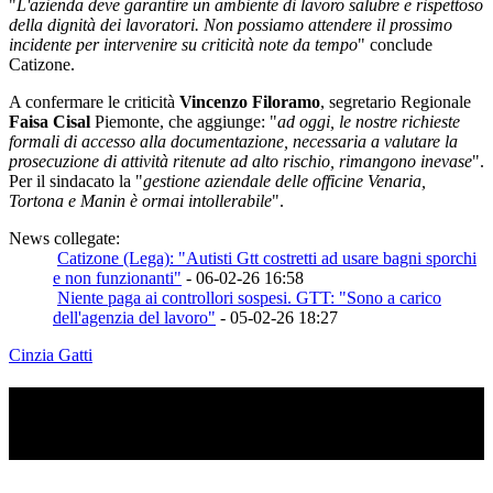
"
L'azienda deve garantire un ambiente di lavoro salubre e rispettoso
della dignità dei lavoratori. Non possiamo attendere il prossimo
incidente per intervenire su criticità note da tempo
" conclude
Catizone.
A confermare le criticità
Vincenzo Filoramo
, segretario Regionale
Faisa Cisal
Piemonte, che aggiunge: "
ad oggi, le nostre richieste
formali di accesso alla documentazione, necessaria a valutare la
prosecuzione di attività ritenute ad alto rischio, rimangono inevase
".
Per il sindacato la "
gestione aziendale delle officine Venaria,
Tortona e Manin è ormai intollerabile
".
News collegate:
Catizone (Lega): "Autisti Gtt costretti ad usare bagni sporchi
e non funzionanti"
- 06-02-26 16:58
Niente paga ai controllori sospesi. GTT: "Sono a carico
dell'agenzia del lavoro"
- 05-02-26 18:27
Cinzia Gatti
TI RICORDI COSA È SUCCESSO L’ANNO
SCORSO AD AGOSTO?
Ascolta il podcast con le notizie da non dimenticare