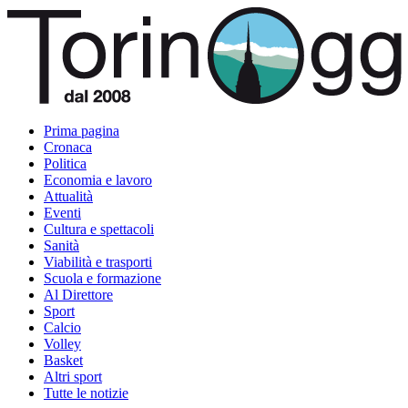
Prima pagina
Cronaca
Politica
Economia e lavoro
Attualità
Eventi
Cultura e spettacoli
Sanità
Viabilità e trasporti
Scuola e formazione
Al Direttore
Sport
Calcio
Volley
Basket
Altri sport
Tutte le notizie