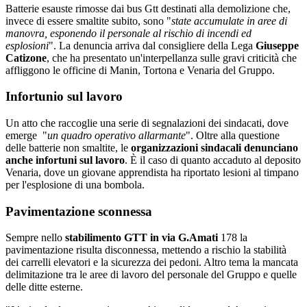
Batterie esauste rimosse dai bus Gtt destinati alla demolizione che,
invece di essere smaltite subito, sono "
state accumulate in aree di
manovra, esponendo il personale al rischio di incendi ed
esplosioni
". La denuncia arriva dal consigliere della Lega
Giuseppe
Catizone
, che ha presentato un'interpellanza sulle gravi criticità che
affliggono le officine di Manin, Tortona e Venaria del Gruppo.
Infortunio sul lavoro
Un atto che raccoglie una serie di segnalazioni dei sindacati, dove
emerge "
un quadro operativo allarmante
". Oltre alla questione
delle batterie non smaltite, le
organizzazioni sindacali denunciano
anche infortuni sul lavoro
. È il caso di quanto accaduto al deposito
Venaria, dove un giovane apprendista ha riportato lesioni al timpano
per l'esplosione di una bombola.
Pavimentazione sconnessa
Sempre nello
stabilimento GTT in via G.Amati
178 la
pavimentazione risulta disconnessa, mettendo a rischio la stabilità
dei carrelli elevatori e la sicurezza dei pedoni. Altro tema la mancata
delimitazione tra le aree di lavoro del personale del Gruppo e quelle
delle ditte esterne.