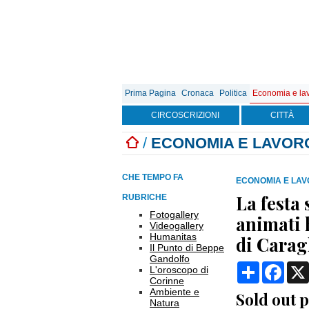
Prima Pagina
Cronaca
Politica
Economia e la
CIRCOSCRIZIONI
CITTÀ
/
ECONOMIA E LAVOR
CHE TEMPO FA
ECONOMIA E LA
La festa 
RUBRICHE
Fotogallery
animati 
Videogallery
Humanitas
di Carag
Il Punto di Beppe
Gandolfo
Condividi
Face
L'oroscopo di
Corinne
Ambiente e
Sold out p
Natura