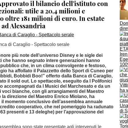
pprovato il bilancio dell’istituto con
zionali: utile a 20,4 milioni e
 oltre 181 milioni di euro. In estate
Don
 ad Alessandria
dire
a di Caraglio - Spettacolo serale
Iren
ore più note dell’universo Disney e le sigle dei
Egea
ti che hanno segnato intere generazioni hanno
100
 pubblico che, in un clima coinvolgente e festoso,
io ha affollato il Palazzetto dello Sport di Cuneo per
ibbidi, Bobbidi Boo!” offerto dalla Banca di Caraglio,
ato il sold out. Lo spettacolo, eseguito da I Polifonici
Vitt
o accompagnati da I Musici del Marchesato e da un
ha v
i voci bianche, con gli arrangiamenti del Maestro
e la direzione del Maestro Enrico Miolano, ha
 il momento conclusivo dell’assemblea annuale
Una 
di credito cooperativo, che nel pomeriggio ha radunato
di 
563 presenti e 13 deleghe) per l’approvazione del
Tori
assemblea sono state presentate agli intervenuti le