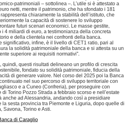
mico-patrimoniali – sottolinea –. L’utile si è attestato a
 euro netti, mentre il patrimonio, che ha sfondato i 181
 rappresenta chiaramente la stabilità dell’istituto, che
lteriormente la capacità di sostenere lo sviluppo
affrontare futuri scenari economici. Le masse gestite,
o i 4 miliardi di euro, a testimonianza della concreta
itorio e della clientela nei confronti della banca.
significativo, infine, è il livello di CET1 ratio, pari al
ra la solidità patrimoniale della banca e si attesta su un
te superiore ai requisiti normativi”.
quindi, questi risultati delineano un profilo di crescita
ostenibile, fondato su solidità patrimoniale, fiducia della
acità di generare valore. Nel corso del 2025 poi la Banca
continuato nel suo percorso di sviluppo territoriale con
rugliasco e a Cuneo (Confreria), per proseguire con
 di Torino Pozzo Strada a febbraio scorso e nell’estate
 anche ad Alessandria, andando così a presidiare
la sesta provincia tra Piemonte e Liguria, dopo quelle di
, Savona, Torino e Asti.