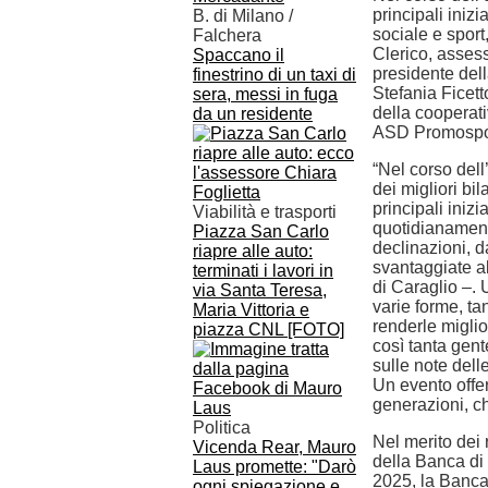
principali iniz
B. di Milano /
sociale e sport
Falchera
Clerico, asses
Spaccano il
presidente del
finestrino di un taxi di
Stefania Ficett
sera, messi in fuga
della cooperati
da un residente
ASD Promospor
“Nel corso dell
dei migliori bi
principali iniz
Viabilità e trasporti
quotidianamente
Piazza San Carlo
declinazioni, d
riapre alle auto:
svantaggiate a
terminati i lavori in
di Caraglio –.
via Santa Teresa,
varie forme, ta
Maria Vittoria e
renderle miglio
piazza CNL [FOTO]
così tanta gen
sulle note dell
Un evento offer
generazioni, c
Politica
Nel merito dei r
Vicenda Rear, Mauro
della Banca di
Laus promette: "Darò
2025, la Banca
ogni spiegazione e