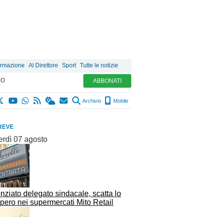
ormazione
Al Direttore
Sport
Tutte le notizie
MO
ABBONATI
Archivio
Mobile
REVE
erdì 07 agosto
nziato delegato sindacale, scatta lo
pero nei supermercati Mito Retail