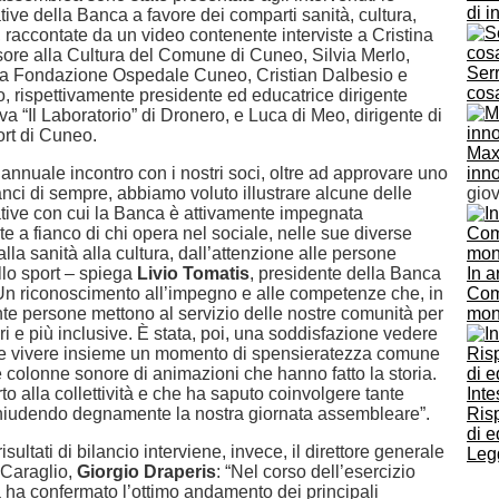
di i
iative della Banca a favore dei comparti sanità, cultura,
, raccontate da un video contenente interviste a Cristina
sore alla Cultura del Comune di Cuneo, Silvia Merlo,
Serr
la Fondazione Ospedale Cuneo, Cristian Dalbesio e
cosa
o, rispettivamente presidente ed educatrice dirigente
va “Il Laboratorio” di Dronero, e Luca di Meo, dirigente di
t di Cuneo.
Max 
’annuale incontro con i nostri soci, oltre ad approvare uno
inno
lanci di sempre, abbiamo voluto illustrare alcune delle
gio
iative con cui la Banca è attivamente impegnata
 a fianco di chi opera nel sociale, nelle sue diverse
alla sanità alla cultura, dall’attenzione alle persone
llo sport – spiega
Livio Tomatis
, presidente della Banca
In a
 Un riconoscimento all’impegno e alle competenze che, in
Comm
nte persone mettono al servizio delle nostre comunità per
mon
ri e più inclusive. È stata, poi, una soddisfazione vedere
te vivere insieme un momento di spensieratezza comune
e colonne sonore di animazioni che hanno fatto la storia.
to alla collettività e che ha saputo coinvolgere tante
Inte
hiudendo degnamente la nostra giornata assembleare”.
Risp
di e
isultati di bilancio interviene, invece, il direttore generale
Legg
 Caraglio,
Giorgio Draperis
: “Nel corso dell’esercizio
 ha confermato l’ottimo andamento dei principali