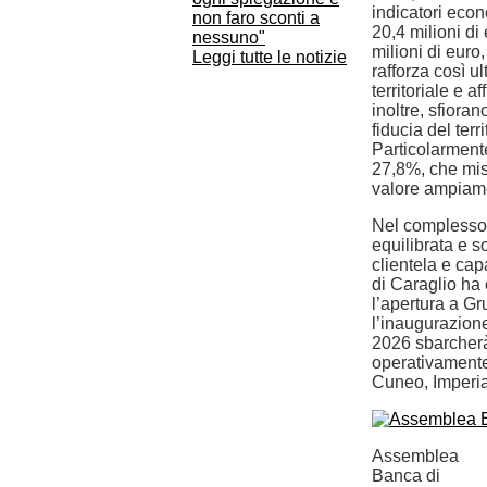
indicatori econo
non faro sconti a
20,4 milioni di
nessuno"
milioni di euro,
Leggi tutte le notizie
rafforza così u
territoriale e 
inoltre, sfioran
fiducia del terr
Particolarmente 
27,8%, che misu
valore ampiamen
Nel complesso, 
equilibrata e s
clientela e cap
di Caraglio ha 
l’apertura a G
l’inaugurazione
2026 sbarcherà
operativamente 
Cuneo, Imperia
Assemblea
Banca di