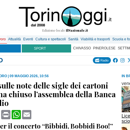
Edizione locale
IlNazionale.it
voro
Attualità
Eventi
Cultura e spettacoli
Sanità
Viabilità e trasporti
Scuola e f
CHIVASSO
PINEROLESE
SETTI
SPORT
O
Radio
VORO
|
09 MAGGIO 2026, 10:56
IN B
sulle note delle sigle dei cartoni
ven
ha chiuso l’assemblea della Banca
lio
book
X
Print
WhatsApp
Email
Lice
scio
er il concerto “Bibbidi, Bobbidi Boo!”