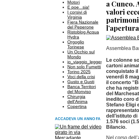
a Cuneo. A
Motori
E poe...sia!
valori ecce
I corsivi di
Virginia
patrimonio
Fiera Nazionale
l’apertura
del Peperone
Ristoblog Acqua
Hydra
Orgoglio
Torinese
Assemblea Banc
Un Occhio sul
Mondo
Le colonne son
io_viaggio_leggero
cartoni anima
Non solo Fumetti
conquistato il
Torino 2025
Voci della crisi
venerdì 8 magg
Gusto e Gusti
il concerto “B
Banca Territori
che ha registr
del Monviso
del Marchesat
Chirurgia
inedito coro d
dell'Anima
Stefano Eligi 
Copertina
rappresentato
dell’istituto 
ACCADEVA UN ANNO FA
1.576 soci (1.
Bilancio.
Nel corso dell’