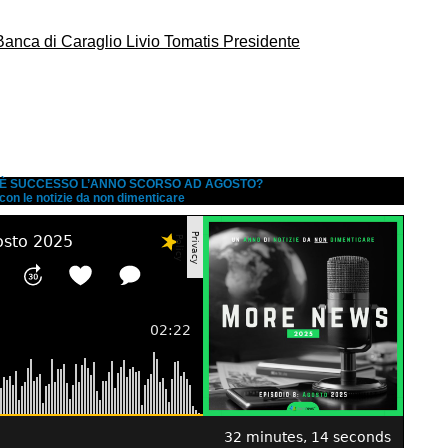
A È SUCCESSO L’ANNO SCORSO AD AGOSTO?
 con le notizie da non dimenticare