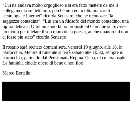
“Lui ne andava molto orgoglioso e si era fatto mettere da me il
collegamento sul telefono, perché non era molto pratico di
tecnologia e Internet” ricorda Senestro, che ne riconosce “la
saggezza contadina”. “Lui era un filosofo del mondo contadino, una
figura delicata. Oltre un anno fa ho proposto al Comune si trovasse
un modo per tutelare il suo muro della poesia, anche quando lui non
ci fosse più stato” ricorda Senestro.
Il rosario sarà recitato domani sera, venerdì 19 giugno, alle 18, in
parrocchia. Mentre il funerale si terrà sabato alle 10,30, sempre in
parrocchia, partendo dal Pensionato Regina Elena, di cui era ospite.
La famiglia chiede opere di bene e non fiori.
Marco Bertello
TI RICORDI COSA È SUCCESSO L’ANNO
SCORSO AD AGOSTO?
Ascolta il podcast con le notizie da non dimenticare