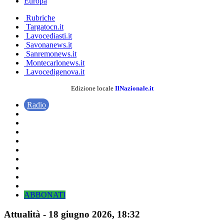
Europa
Rubriche
Targatocn.it
Lavocediasti.it
Savonanews.it
Sanremonews.it
Montecarlonews.it
Lavocedigenova.it
Edizione locale
IlNazionale.it
Radio
ABBONATI
Attualità
-
18 giugno 2026
, 18:32