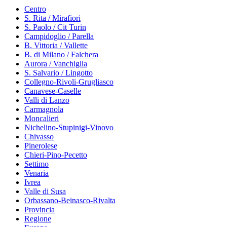
Centro
S. Rita / Mirafiori
S. Paolo / Cit Turin
Campidoglio / Parella
B. Vittoria / Vallette
B. di Milano / Falchera
Aurora / Vanchiglia
S. Salvario / Lingotto
Collegno-Rivoli-Grugliasco
Canavese-Caselle
Valli di Lanzo
Carmagnola
Moncalieri
Nichelino-Stupinigi-Vinovo
Chivasso
Pinerolese
Chieri-Pino-Pecetto
Settimo
Venaria
Ivrea
Valle di Susa
Orbassano-Beinasco-Rivalta
Provincia
Regione