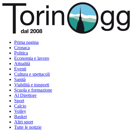
Prima pagina
Cronaca
Politica
Economia e lavoro
Attualità
Eventi
Cultura e spettacoli
Sanità
Viabilità e trasporti
Scuola e formazione
Al Direttore
Sport
Calcio
Volley
Basket
Altri sport
Tutte le notizie