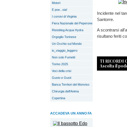
Motori
E poe...sia!
Incidente nel tar
I corsivi di Virginia
Santorre.
Fiera Nazionale del Peperone
A scontrarsi all
Ristoblog Acqua Hydra
risultano feriti c
Orgoglio Torinese
Un Occhio sul Mondo
io_viaggio_leggero
Non solo Fumetti
TI RICORDI
Torino 2025
Ascolta il pod
Voci della crisi
Gusto e Gusti
Banca Territori del Monviso
Chirurgia dell'Anima
Copertina
ACCADEVA UN ANNO FA