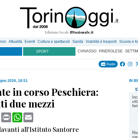
Edizione locale
IlNazionale.it
voro
Attualità
Eventi
Cultura e spettacoli
Sanità
Viabilità e trasporti
Scuola e f
CHIVASSO
PINEROLESE
SETTI
SPORT
Radio
ugno 2026, 18:51
IN B
te in corso Peschiera:
g
Inc
ti due mezzi
vit
fer
book
X
Print
WhatsApp
Email
davanti all'Istituto Santorre
Ris
san