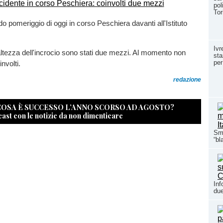
pol
To
do pomeriggio di oggi in corso Peschiera davanti all'Istituto
Ivr
'altezza dell'incrocio sono stati due mezzi. Al momento non
sta
per
oinvolti.
redazione
 COSA È SUCCESSO L’ANNO SCORSO AD AGOSTO?
cast con le notizie da non dimenticare
Sma
“bl
Inf
due