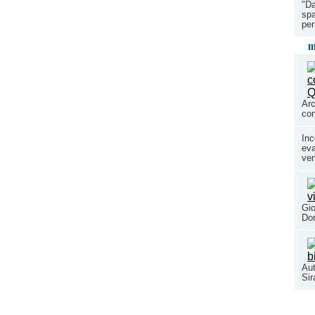
"Da
spa
per
m
Arc
con
Inc
eva
ven
Gio
Don
Aut
Si