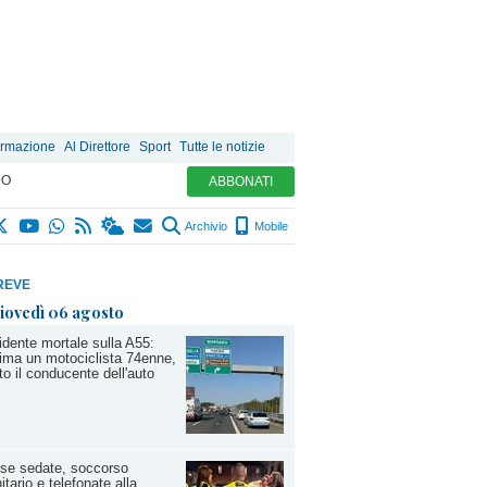
ormazione
Al Direttore
Sport
Tutte le notizie
MO
ABBONATI
Archivio
Mobile
REVE
iovedì 06 agosto
idente mortale sulla A55:
tima un motociclista 74enne,
ito il conducente dell'auto
se sedate, soccorso
itario e telefonate alla