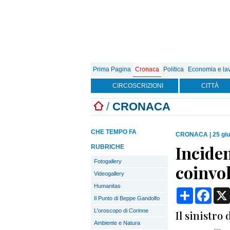
Prima Pagina
Cronaca
Politica
Economia e la
CIRCOSCRIZIONI
CITTÀ
/
CRONACA
CHE TEMPO FA
CRONACA
|
25 gi
Inciden
RUBRICHE
Fotogallery
coinvol
Videogallery
Humanitas
Condividi
Face
Il Punto di Beppe Gandolfo
L'oroscopo di Corinne
Il sinistro 
Ambiente e Natura