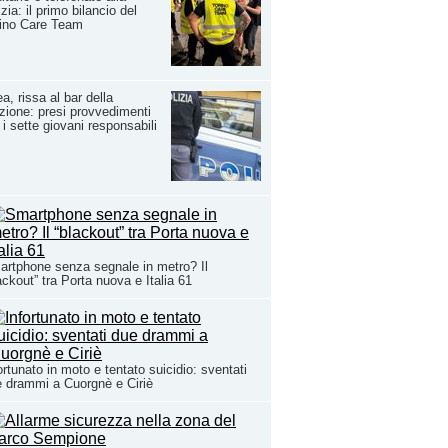
izia: il primo bilancio del
rino Care Team
ea, rissa al bar della
zione: presi provvedimenti
 i sette giovani responsabili
rtphone senza segnale in metro? Il
ackout” tra Porta nuova e Italia 61
ortunato in moto e tentato suicidio: sventati
 drammi a Cuorgnè e Ciriè