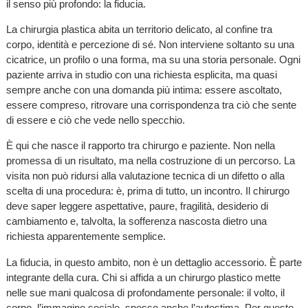
il senso più profondo: la fiducia.
La chirurgia plastica abita un territorio delicato, al confine tra
corpo, identità e percezione di sé. Non interviene soltanto su una
cicatrice, un profilo o una forma, ma su una storia personale. Ogni
paziente arriva in studio con una richiesta esplicita, ma quasi
sempre anche con una domanda più intima: essere ascoltato,
essere compreso, ritrovare una corrispondenza tra ciò che sente
di essere e ciò che vede nello specchio.
È qui che nasce il rapporto tra chirurgo e paziente. Non nella
promessa di un risultato, ma nella costruzione di un percorso. La
visita non può ridursi alla valutazione tecnica di un difetto o alla
scelta di una procedura: è, prima di tutto, un incontro. Il chirurgo
deve saper leggere aspettative, paure, fragilità, desiderio di
cambiamento e, talvolta, la sofferenza nascosta dietro una
richiesta apparentemente semplice.
La fiducia, in questo ambito, non è un dettaglio accessorio. È parte
integrante della cura. Chi si affida a un chirurgo plastico mette
nelle sue mani qualcosa di profondamente personale: il volto, il
corpo, l’immagine sociale, spesso anche l’autostima. Per questo