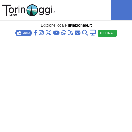
Edizione locale
IlNazionale.it
Radio
ABBONATI