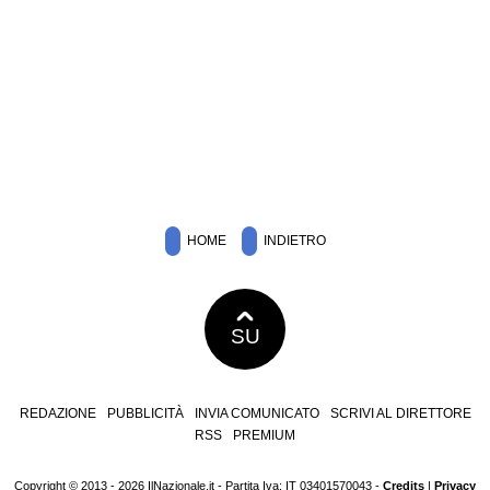
HOME
INDIETRO
SU
REDAZIONE
PUBBLICITÀ
INVIA COMUNICATO
SCRIVI AL DIRETTORE
RSS
PREMIUM
Copyright © 2013 - 2026 IlNazionale.it - Partita Iva: IT 03401570043 -
Credits
|
Privacy