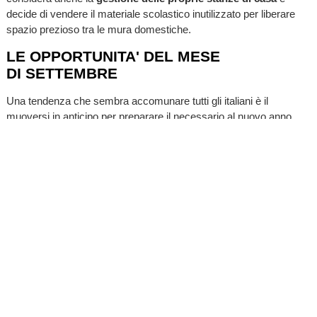
decide di vendere il materiale scolastico inutilizzato per liberare
spazio prezioso tra le mura domestiche.
LE OPPORTUNITA' DEL MESE
DI SETTEMBRE
Una tendenza che sembra accomunare tutti gli italiani è il
muoversi in anticipo per preparare il necessario al nuovo anno
scolastico. Quest’anno le ricerche dei libri di testo sulla
piattaforma hanno infatti registrato un incremento a giugno e luglio,
rispettivamente del 150% e del 72% in confronto al 2023.
La fine dello scorso anno accademico ha coinciso anche con il
periodo in cui sono stati pubblicati più annunci sulla piattaforma, a
partire proprio da giugno. Il riutilizzo del materiale scolastico è una
prassi ormai consolidata per gran parte dei
piemontesi:
quest'anno 7 intervistati su 10 affermano di voler
dare una seconda vita agli articoli che non usano più
.
Nonostante molti italiani giochino d’anticipo per prepararsi al Back
to School, Wallapop prevede che il picco più alto di interesse per