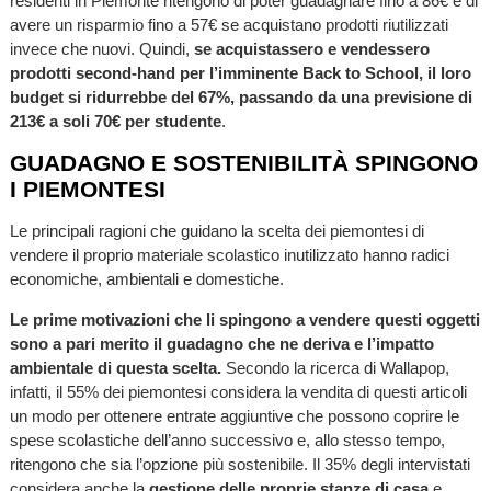
residenti in Piemonte ritengono di poter guadagnare fino a 86€ e di
avere un risparmio fino a 57€ se acquistano prodotti riutilizzati
invece che nuovi. Quindi,
se acquistassero e vendessero
prodotti second-hand per l’imminente Back to School, il loro
budget si ridurrebbe del 67%,
passando da una previsione di
213€ a soli 70€ per studente
.
GUADAGNO E SOSTENIBILITÀ SPINGONO
I PIEMONTESI
Le principali ragioni che guidano la scelta dei piemontesi di
vendere il proprio materiale scolastico inutilizzato hanno radici
economiche, ambientali e domestiche.
Le prime motivazioni che li spingono a vendere questi oggetti
sono a pari merito il guadagno che ne deriva e l’impatto
ambientale di questa scelta.
Secondo la ricerca di Wallapop,
infatti, il 55% dei piemontesi considera la vendita di questi articoli
un modo per ottenere entrate aggiuntive che possono coprire le
spese scolastiche dell’anno successivo e, allo stesso tempo,
ritengono che sia l’opzione più sostenibile. Il 35% degli intervistati
considera anche la
gestione delle proprie stanze di casa
e