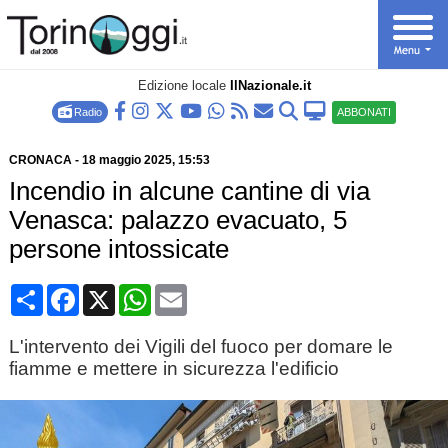
Edizione locale
IlNazionale.it
Radio
ABBONATI
CRONACA
-
18 maggio 2025
, 15:53
Incendio in alcune cantine di via
Venasca: palazzo evacuato, 5
persone intossicate
Condividi
Facebook
X
WhatsApp
Email
L'intervento dei Vigili del fuoco per domare le
fiamme e mettere in sicurezza l'edificio