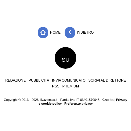
HOME
INDIETRO
SU
REDAZIONE
PUBBLICITÀ
INVIA COMUNICATO
SCRIVI AL DIRETTORE
RSS
PREMIUM
Copyright © 2013 - 2026 IlNazionale.it - Partita Iva: IT 03401570043 -
Credits
|
Privacy
e cookie policy
|
Preferenze privacy