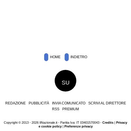
HOME
INDIETRO
SU
REDAZIONE
PUBBLICITÀ
INVIA COMUNICATO
SCRIVI AL DIRETTORE
RSS
PREMIUM
Copyright © 2013 - 2026 IlNazionale.it - Partita Iva: IT 03401570043 -
Credits
|
Privacy
e cookie policy
|
Preferenze privacy