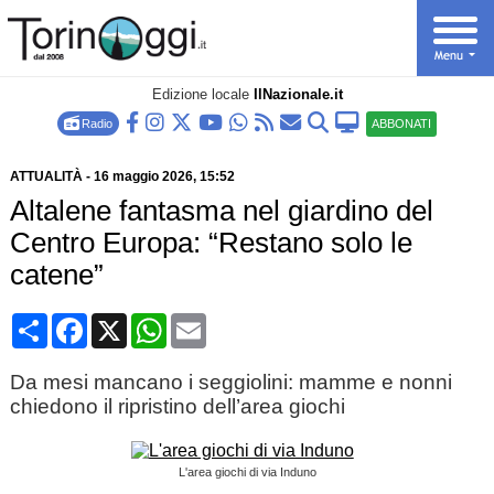
Edizione locale
IlNazionale.it
Radio
ABBONATI
ATTUALITÀ
-
16 maggio 2026
, 15:52
Altalene fantasma nel giardino del
Centro Europa: “Restano solo le
catene”
Condividi
Facebook
X
WhatsApp
Email
Da mesi mancano i seggiolini: mamme e nonni
chiedono il ripristino dell’area giochi
L'area giochi di via Induno