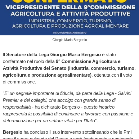
Giorgio Maria Bergesio
Il
Senatore della Lega Giorgio Maria Bergesio
è stato
confermato nel ruolo della
9° Commissione Agricoltura e
Attività Produttive del Senato (industria, commercio, turismo,
agricoltura e produzione agroalimentare)
, ottenuta con il voto
di commissione.
"
E' un segnale importante di fiducia, da parte della Lega
-
Salvini
Premier e dei colleghi, che accolgo con grande senso di
responsabilità
- ha dichiarato Bergesio - q
uesto incarico
rappresenta la possibilità di continuare a lavorare con passione e
determinazione per un settore vitale per l'Italia
".
Bergesio
ha concluso il suo intervento sottolineando che le Pmi
sono il cuore pulsante del Paese e sarà fondamentale sostenerle