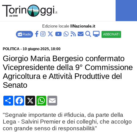
Edizione locale
IlNazionale.it
Radio
ABBONATI
POLITICA
-
10 giugno 2025
, 18:00
Giorgio Maria Bergesio confermato
Vicepresidente della 9° Commissione
Agricoltura e Attività Produttive del
Senato
Condividi
Facebook
X
WhatsApp
Email
"Segnale importante di #fiducia, da parte della
Lega - Salvini Premier e dei colleghi, che accolgo
con grande senso di responsabilità"