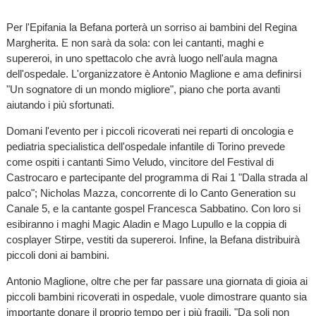
Per l'Epifania la Befana porterà un sorriso ai bambini del Regina
Margherita. E non sarà da sola: con lei cantanti, maghi e
supereroi, in uno spettacolo che avrà luogo nell'aula magna
dell'ospedale. L'organizzatore è Antonio Maglione e ama definirsi
"Un sognatore di un mondo migliore", piano che porta avanti
aiutando i più sfortunati.
Domani l'evento per i piccoli ricoverati nei reparti di oncologia e
pediatria specialistica dell'ospedale infantile di Torino prevede
come ospiti i cantanti Simo Veludo, vincitore del Festival di
Castrocaro e partecipante del programma di Rai 1 "Dalla strada al
palco"; Nicholas Mazza, concorrente di Io Canto Generation su
Canale 5, e la cantante gospel Francesca Sabbatino. Con loro si
esibiranno i maghi Magic Aladin e Mago Lupullo e la coppia di
cosplayer Stirpe, vestiti da supereroi. Infine, la Befana distribuirà
piccoli doni ai bambini.
Antonio Maglione, oltre che per far passare una giornata di gioia ai
piccoli bambini ricoverati in ospedale, vuole dimostrare quanto sia
importante donare il proprio tempo per i più fragili. "Da soli non