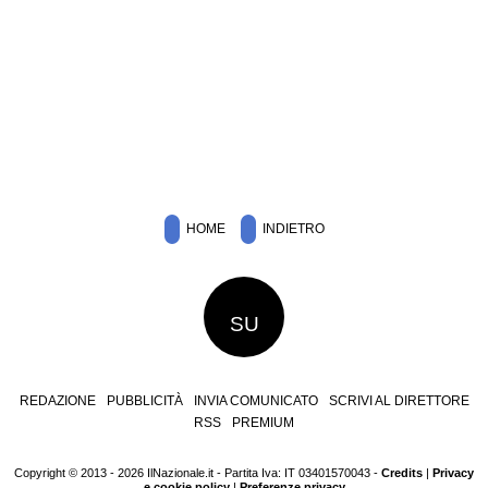
HOME
INDIETRO
SU
REDAZIONE
PUBBLICITÀ
INVIA COMUNICATO
SCRIVI AL DIRETTORE
RSS
PREMIUM
Copyright © 2013 - 2026 IlNazionale.it - Partita Iva: IT 03401570043 -
Credits
|
Privacy
e cookie policy
|
Preferenze privacy