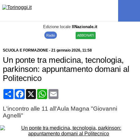
Edizione locale
IlNazionale.it
Radio
ABBONATI
SCUOLA E FORMAZIONE
-
21 gennaio 2026
, 11:58
Un ponte tra medicina, tecnologia,
parkinson: appuntamento domani al
Politecnico
Condividi
Facebook
X
WhatsApp
Email
L'incontro alle 11 all'Aula Magna "Giovanni
Agnelli"