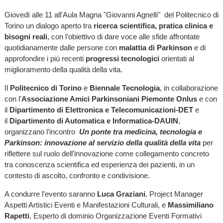
Giovedì alle 11 all'Aula Magna "Giovanni Agnelli" del Politecnico di
Torino un dialogo aperto tra
ricerca scientifica, pratica clinica e
bisogni reali
, con l’obiettivo di dare voce alle sfide affrontate
quotidianamente dalle persone con
malattia di Parkinson
e di
approfondire i più recenti
progressi tecnologici
orientati al
miglioramento della qualità della vita.
Il
Politecnico di Torino
e
Biennale Tecnologia
, in collaborazione
con l’
Associazione Amici Parkinsoniani Piemonte Onlus
e con
il
Dipartimento di Elettronica e Telecomunicazioni-DET
e
il
Dipartimento di Automatica e Informatica-DAUIN
,
organizzano l’incontro
Un ponte tra medicina, tecnologia e
Parkinson: innovazione al servizio della qualità della vita
per
riflettere sul ruolo dell’innovazione come collegamento concreto
tra conoscenza scientifica ed esperienza dei pazienti, in un
contesto di ascolto, confronto e condivisione.
A condurre l’evento saranno
Luca Graziani
, Project Manager
Aspetti Artistici Eventi e Manifestazioni Culturali, e
Massimiliano
Rapetti
, Esperto di dominio Organizzazione Eventi Formativi