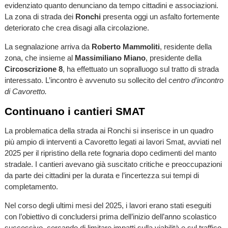
evidenziato quanto denunciano da tempo cittadini e associazioni.
La zona di strada dei
Ronchi
presenta oggi un asfalto fortemente
deteriorato che crea disagi alla circolazione.
La segnalazione arriva da
Roberto Mammoliti
, residente della
zona, che insieme al
Massimiliano Miano
, presidente della
Circoscrizione 8
, ha effettuato un sopralluogo sul tratto di strada
interessato. L’incontro è avvenuto su sollecito del c
entro d’incontro
di Cavoretto.
Continuano i cantieri SMAT
La problematica della strada ai Ronchi si inserisce in un quadro
più ampio di interventi a Cavoretto legati ai lavori Smat, avviati nel
2025 per il ripristino della rete fognaria dopo cedimenti del manto
stradale. I cantieri avevano già suscitato critiche e preoccupazioni
da parte dei cittadini per la durata e l’incertezza sui tempi di
completamento.
Nel corso degli ultimi mesi del 2025, i lavori erano stati eseguiti
con l’obiettivo di concludersi prima dell’inizio dell’anno scolastico
successivo, cercando di limitare impatti sulla viabilità e sul traffico