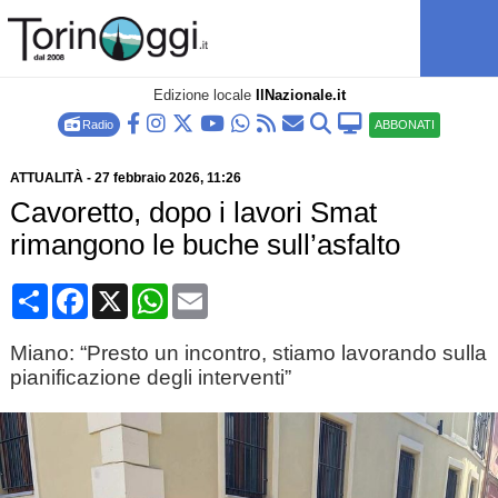
Edizione locale
IlNazionale.it
Radio
ABBONATI
ATTUALITÀ
-
27 febbraio 2026
, 11:26
Cavoretto, dopo i lavori Smat
rimangono le buche sull’asfalto
Condividi
Facebook
X
WhatsApp
Email
Miano: “Presto un incontro, stiamo lavorando sulla
pianificazione degli interventi”