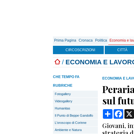
Prima Pagina
Cronaca
Politica
Economia e la
CIRCOSCRIZIONI
CITTÀ
/
ECONOMIA E LAVOR
CHE TEMPO FA
ECONOMIA E LA
Peraria
RUBRICHE
Fotogallery
sul fut
Videogallery
Humanitas
Condividi
Face
Il Punto di Beppe Gandolfo
L'oroscopo di Corinne
Giovani, in
Ambiente e Natura
strategia d