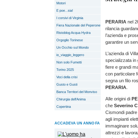
Motori
E poe...sia!
I corsivi di Virginia
PERARIA
nel 2
Fiera Nazionale del Peperone
rilancia guardan
Ristoblog Acqua Hydra
l’azienda e pros
Orgoglio Torinese
garantire un ser
Un Occhio sul Mondo
L’azienda di Vill
io_viaggio_leggero
specializzata in 
Non solo Fumetti
fiere e grandi ma
Torino 2025
con particolare f
Voci della crisi
segna un filo ro
Gusto e Gusti
PERARIA
.
Banca Territori del Monviso
Alle origini di
PE
Chirurgia dell'Anima
che
Severino 
Copertina
Cismondi padre re
agli impianti elet
ACCADEVA UN ANNO FA
immaginare solu
attrezzi e lavor