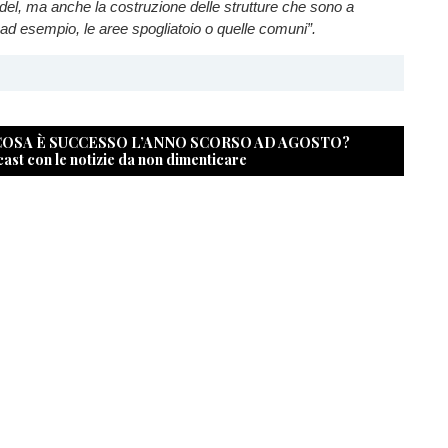
adel, ma anche la costruzione delle strutture che sono a
ad esempio, le aree spogliatoio o quelle comuni”.
 COSA È SUCCESSO L’ANNO SCORSO AD AGOSTO?
cast con le notizie da non dimenticare