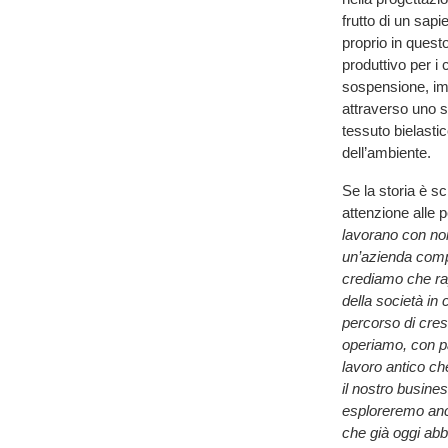
frutto di un sap
proprio in ques
produttivo per i 
sospensione, imp
attraverso uno sc
tessuto bielasti
dell’ambiente.
Se la storia è scr
attenzione alle 
lavorano con noi
un’azienda compo
crediamo che rap
della società in
percorso di cres
operiamo, con pa
lavoro antico c
il nostro busines
esploreremo anch
che già oggi ab