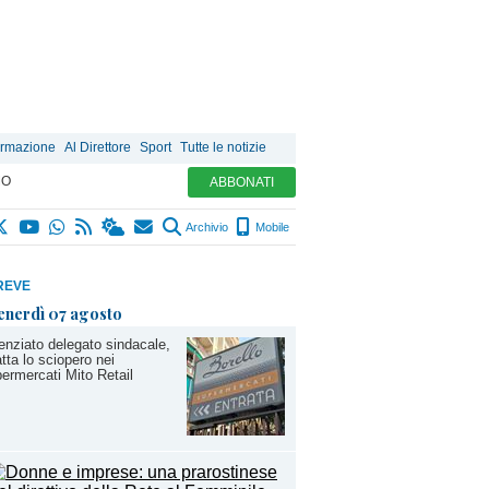
ormazione
Al Direttore
Sport
Tutte le notizie
MO
ABBONATI
Archivio
Mobile
REVE
enerdì 07 agosto
enziato delegato sindacale,
tta lo sciopero nei
ermercati Mito Retail