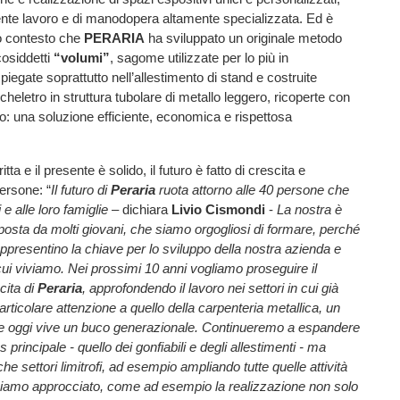
iente lavoro e di manodopera altamente specializzata. Ed è
to contesto che
PERARIA
ha sviluppato un originale metodo
cosiddetti
“volumi”
, sagome utilizzate per lo più in
iegate soprattutto nell’allestimento di stand e costruite
heletro in struttura tubolare di metallo leggero, ricoperte con
co: una soluzione efficiente, economica e rispettosa
itta e il presente è solido, il futuro è fatto di crescita e
persone: “
Il futuro di
Peraria
ruota attorno alle 40 persone che
 e alle loro famiglie
– dichiara
Livio Cismondi
-
La nostra è
sta da molti giovani, che siamo orgogliosi di formare, perché
presentino la chiave per lo sviluppo della nostra azienda e
 cui viviamo. Nei prossimi 10 anni vogliamo proseguire il
cita di
Peraria
, approfondendo il lavoro nei settori in cui già
rticolare attenzione a quello della carpenteria metallica, un
he oggi vive un buco generazionale. Continueremo a espandere
s principale - quello dei gonfiabili e degli allestimenti - ma
e settori limitrofi, ad esempio ampliando tutte quelle attività
biamo approcciato, come ad esempio la realizzazione non solo