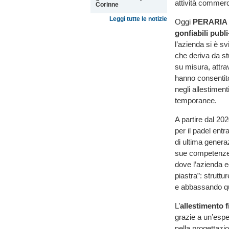
attività commerci
Corinne
Leggi tutte le notizie
Oggi
PERARIA
gonfiabili publ
l’azienda si è s
che deriva da st
su misura, attrav
hanno consentito
negli allestiment
temporanee.
A partire dal 202
per il padel ent
di ultima generaz
sue competenze, 
dove l’azienda ec
piastra”: strutt
e abbassando qui
L’
allestimento f
grazie a un’espe
nella progettazio