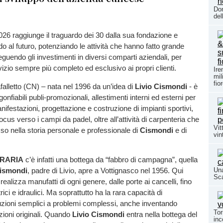
Don
del
026 raggiunge il traguardo dei 30 dalla sua fondazione e
do al futuro, potenziando le attività che hanno fatto grande
eguendo gli investimenti in diversi comparti aziendali, per
vizio sempre più completo ed esclusivo ai propri clienti.
Ire
mil
fio
afalletto (CN) – nata nel 1996 da un’idea di
Livio Cismondi
- è
gonfiabili publi-promozionali, allestimenti interni ed esterni per
nifestazioni, progettazione e costruzione di impianti sportivi,
ocus verso i campi da padel, oltre all’attività di carpenteria che
Vit
sso nella storia personale e professionale di
Cismondi
e di
vin
RARIA
c’è infatti una bottega da “fabbro di campagna”, quella
Una
Cismondi
, padre di Livio, apre a Vottignasco nel 1956. Qui
Sc
alizza manufatti di ogni genere, dalle porte ai cancelli, fino
trici e idraulici. Ma soprattutto ha la rara capacità di
zioni semplici a problemi complessi, anche inventando
Tor
azioni originali. Quando
Livio Cismondi
entra nella bottega del
inc