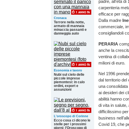
padre, all’età di
carpenteria meta
efficace per ragg
Cronaca
Dalla madre
Ine
Terrore nella notte,
armato di mannaia
commerciale, imp
minaccia passanti e
consigliandoli c
danneggia auto
PERARIA
compi
anche la crescit
ventina di collab
milioni di euro.
Economia e lavoro
Nel 1996 prende q
Nubi sul cielo delle
piccole imprese
dal territorio d
piemontesi: in calo
una consolidata 
ordini, export e
assunzioni
ai desideri dei 
abilità hanno con
di vita in salut
difficilissimo p
L'oroscopo di Corinne
business nell’all
Ecco cosa ci dicono le
Covid 19, che per
stelle per i prossimi
giorni: l’Oroscopo di