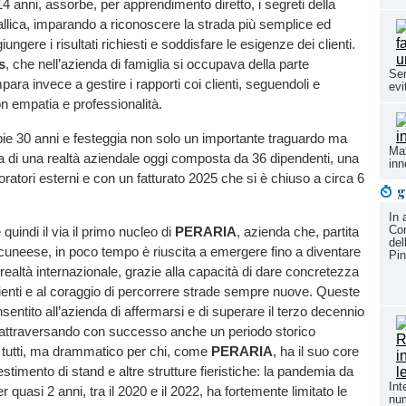
 14 anni, assorbe, per apprendimento diretto, i segreti della
llica, imparando a riconoscere la strada più semplice ed
iungere i risultati richiesti e soddisfare le esigenze dei clienti.
s
, che nell’azienda di famiglia si occupava della parte
Ser
ara invece a gestire i rapporti coi clienti, seguendoli e
evi
on empatia e professionalità.
e 30 anni e festeggia non solo un importante traguardo ma
Max
a di una realtà aziendale oggi composta da 36 dipendenti, una
inn
oratori esterni e con un fatturato 2025 che si è chiuso a circa 6
g
In 
Com
uindi il via il primo nucleo di
PERARIA
, azienda che, partita
del
el cuneese, in poco tempo è riuscita a emergere fino a diventare
Pin
realtà internazionale, grazie alla capacità di dare concretezza
clienti e al coraggio di percorrere strade sempre nuove. Queste
sentito all’azienda di affermarsi e di superare il terzo decennio
e, attraversando con successo anche un periodo storico
er tutti, ma drammatico per chi, come
PERARIA
, ha il suo core
estimento di stand e altre strutture fieristiche: la pandemia da
Int
 quasi 2 anni, tra il 2020 e il 2022, ha fortemente limitato le
num