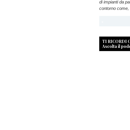
di impianti da p
contorno come, 
TI RICORDI
Ascolta il pod