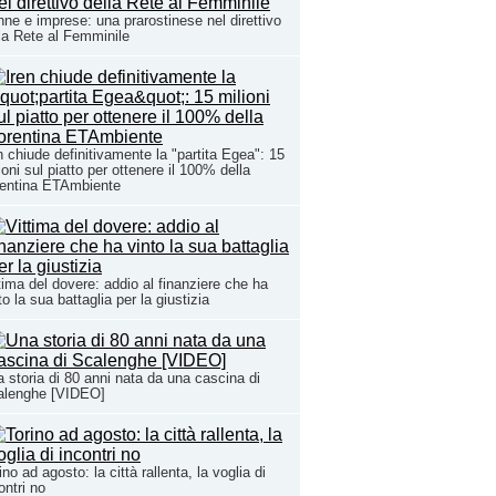
ne e imprese: una prarostinese nel direttivo
la Rete al Femminile
n chiude definitivamente la "partita Egea": 15
ioni sul piatto per ottenere il 100% della
rentina ETAmbiente
tima del dovere: addio al finanziere che ha
to la sua battaglia per la giustizia
 storia di 80 anni nata da una cascina di
alenghe [VIDEO]
ino ad agosto: la città rallenta, la voglia di
ontri no