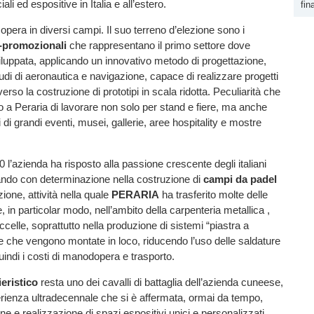
ali ed espositive in Italia e all’estero.
fin
opera in diversi campi. Il suo terreno d’elezione sono i
i-promozionali
che rappresentano il primo settore dove
viluppata, applicando un innovativo metodo di progettazione,
udi di aeronautica e navigazione, capace di realizzare progetti
erso la costruzione di prototipi in scala ridotta. Peculiarità che
 a Peraria di lavorare non solo per stand e fiere, ma anche
i di grandi eventi, musei, gallerie, aree hospitality e mostre
0 l’azienda ha risposto alla passione crescente degli italiani
rando con determinazione nella costruzione di
campi da padel
ione, attività nella quale
PERARIA
ha trasferito molte delle
in particolar modo, nell’ambito della carpenteria metallica ,
celle, soprattutto nella produzione di sistemi “piastra a
ure che vengono montate in loco, riducendo l’uso delle saldature
ndi i costi di manodopera e trasporto.
ieristico
resta uno dei cavalli di battaglia dell’azienda cuneese,
rienza ultradecennale che si è affermata, ormai da tempo,
ne e realizzazione di spazi espositivi unici e personalizzati,