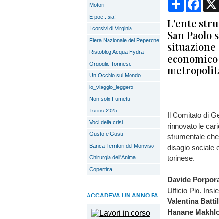
Condividi
Face
Motori
E poe...sia!
L'ente str
I corsivi di Virginia
San Paolo s
Fiera Nazionale del Peperone
situazione 
Ristoblog Acqua Hydra
economico 
Orgoglio Torinese
metropolit
Un Occhio sul Mondo
io_viaggio_leggero
Non solo Fumetti
Torino 2025
Il Comitato di G
Voci della crisi
rinnovato le cari
Gusto e Gusti
strumentale che s
Banca Territori del Monviso
disagio sociale 
torinese.
Chirurgia dell'Anima
Copertina
Davide Porpor
Ufficio Pio. Ins
ACCADEVA UN ANNO FA
Valentina Batti
Hanane Makhlo