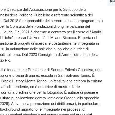
fin
.
ro è Direttrice dell’Associazione per lo Sviluppo della
nalisi delle Politiche Pubbliche e referente scientifica del
. Dal 2018 è responsabile del percorso di accompagnamento
 per la Consulta delle Fondazioni di origine bancaria del
Liguria. Dal 2021 è docente a contratto per il corso di “Analisi
pubbliche” presso l’Università di Milano Bicocca. Esperta nel
gestione di progetti di ricerca, è costantemente impegnata in
e sulla valutazione delle politiche pubbliche e autrice di
uti sul tema. Dal 2023 Consigliera di Amministrazione della
io Pio.
 è fondatrice e Presidente di Sanduq Edicola Collettiva, uno
razione urbana di una ex edicola in San Salvario Torino. È
l Black History Month Torino, un festival che celebra la cultura
 afrodiscendente, ed è curatrice di mostre d’arte
on una predilezione per la fotografia. È autrice di poesie e
a ultima pubblicazione dentro l’antologia Oceani allo specchio
2026). Attiva nella promozione dei diritti umani, in particolare
 background migratorio, è impegnata nei processi di
e narrazioni obsolete e nel superamento dei pregiudizi.