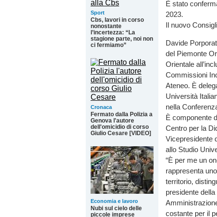
È stato confermat
Sport
2023.
Cbs, lavori in corso
Il nuovo Consigl
nonostante
l’incertezza: “La
stagione parte, noi non
Davide Porporato
ci fermiamo”
del Piemonte Ori
Orientale all’incl
Commissioni Incl
Ateneo. È delega
Università Itali
nella Conferenza
Cronaca
Fermato dalla Polizia a
È componente del
Genova l'autore
dell'omicidio di corso
Centro per la Di
Giulio Cesare [VIDEO]
Vicepresidente de
allo Studio Univ
“È per me un on
rappresenta uno 
territorio, disti
presidente della
Economia e lavoro
Amministrazione
Nubi sul cielo delle
costante per il p
piccole imprese