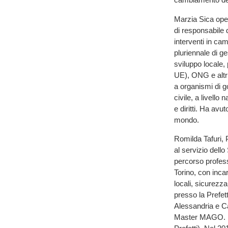
Marzia Sica ope
di responsabile d
interventi in ca
pluriennale di g
sviluppo locale,
UE), ONG e altr
a organismi di g
civile, a livell
e diritti. Ha avu
mondo.
Romilda Tafuri, 
al servizio dello
percorso professi
Torino, con incar
locali, sicurezza
presso la Prefet
Alessandria e Ca
Master MAGO. È 