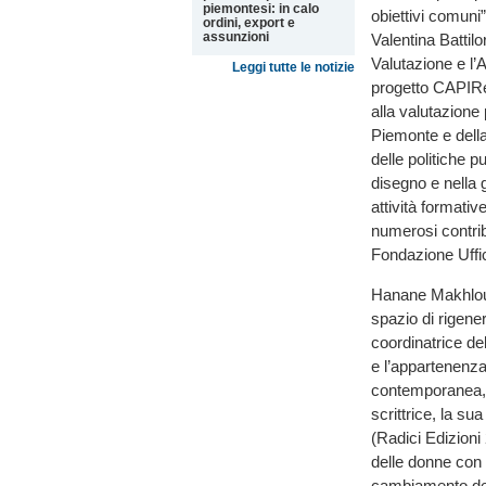
piemontesi: in calo
obiettivi comuni”
ordini, export e
assunzioni
Valentina Battilo
Valutazione e l’A
Leggi tutte le notizie
progetto CAPIRe
alla valutazione
Piemonte e della 
delle politiche 
disegno e nella 
attività formativ
numerosi contrib
Fondazione Uffic
Hanane Makhloufi
spazio di rigene
coordinatrice de
e l’appartenenza
contemporanea, c
scrittrice, la su
(Radici Edizioni 
delle donne con
cambiamento dell