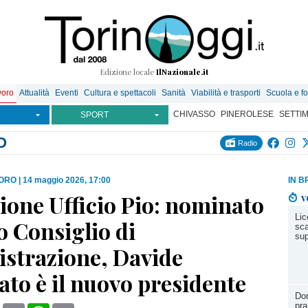
Edizione locale
IlNazionale.it
voro
Attualità
Eventi
Cultura e spettacoli
Sanità
Viabilità e trasporti
Scuola e f
CHIVASSO
PINEROLESE
SETTI
SPORT
O
Radio
VORO
|
14 maggio 2026, 17:00
IN B
ione Ufficio Pio: nominato
v
Lic
o Consiglio di
sca
sup
strazione, Davide
to è il nuovo presidente
Do
pra