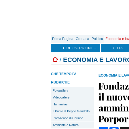
Prima Pagina
Cronaca
Politica
Economia e la
CIRCOSCRIZIONI
CITTÀ
/
ECONOMIA E LAVOR
CHE TEMPO FA
ECONOMIA E LA
Fondaz
RUBRICHE
Fotogallery
il nuov
Videogallery
ammini
Humanitas
Il Punto di Beppe Gandolfo
Porpora
L'oroscopo di Corinne
Ambiente e Natura