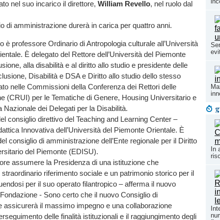
inc
o nel suo incarico il direttore,
William Revello
, nel ruolo dal
io di amministrazione durerà in carica per quattro anni.
 è professore Ordinario di Antropologia culturale all’Università
Ser
evi
entale. È delegato del Rettore dell’Università del Piemonte
usione, alla disabilità e al diritto allo studio e presidente delle
usione, Disabilità e DSA e Diritto allo studio dello stesso
to nelle Commissioni della Conferenza dei Rettori delle
Max
inn
ane (CRUI) per le Tematiche di Genere, Housing Universitario e
g
 Nazionale dei Delegati per la Disabilità.
 consiglio direttivo del Teaching and Learning Center –
dattica Innovativa dell’Università del Piemonte Orientale. È
l consiglio di amministrazione dell’Ente regionale per il Diritto
In 
ersitario del Piemonte (EDISU).
ris
ore assumere la Presidenza di una istituzione che
straordinario riferimento sociale e un patrimonio storico per il
nguendosi per il suo operato filantropico – afferma il nuovo
 Fondazione - Sono certo che il nuovo Consiglio di
 assicurerà il massimo impegno e una collaborazione
Int
num
erseguimento delle finalità istituzionali e il raggiungimento degli