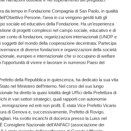
ra da tempo in Fondazione Compagnia di San Paolo, in qualità
ell’Obiettivo Persone, l’area in cui vengono gestiti tutti gli
mpo sociale ed educativo della Fondazione. Ha un’esperienza
estione di progetti complessi nel campo sociale, educativo e di
 per conto di fondazioni, organizzazioni internazionali (UNDP e
i soggetti del mondo della cooperazione decentrata. Partecipa
overnance di diverse fondazioni e organizzazioni della società
o nazionale, europeo e internazionale che si occupano di welfare
to l’opportunità di vivere e lavorare in numerosi Paesi del
Prefetto della Repubblica in quiescenza, ha dedicato la sua vita
 Stato nel Ministero dell’Interno. Nel corso del suo lungo
onale ha diretto la quasi totalità degli Uﬃci della Prefettura di
ichi in vari settori strategici, quali rapporti con autonomie
, immigrazione ed enti non profit. È stata Vice Prefetto Vicario
tura di Genova e, successivamente, Prefetto di Rovigo,
gliari. Ha svolto incarichi di docenza presso la Luiss nel
Consigliere Nazionale dell’ANFACI (associazione dei