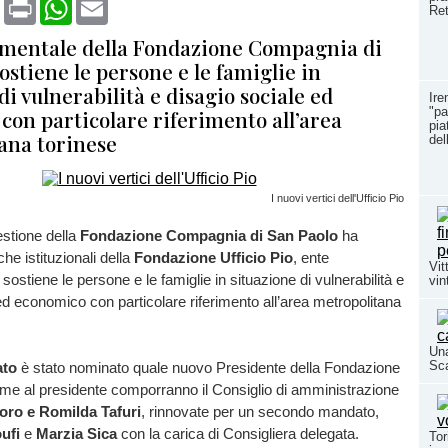
book
X
Print
WhatsApp
Email
Ret
umentale della Fondazione Compagnia di
ostiene le persone e le famiglie in
di vulnerabilità e disagio sociale ed
Ire
"pa
con particolare riferimento all’area
pia
ana torinese
del
I nuovi vertici dell'Ufficio Pio
estione della
Fondazione Compagnia di San Paolo
ha
che istituzionali della
Fondazione Ufficio Pio
, ente
Vit
ostiene le persone e le famiglie in situazione di vulnerabilità e
vin
ed economico con particolare riferimento all’area metropolitana
Una
Sc
ato
è stato nominato quale nuovo Presidente della Fondazione
ieme al presidente comporranno il Consiglio di amministrazione
loro e Romilda Tafuri
, rinnovate per un secondo mandato,
ufi
e
Marzia Sica
con la carica di Consigliera delegata.
Tor