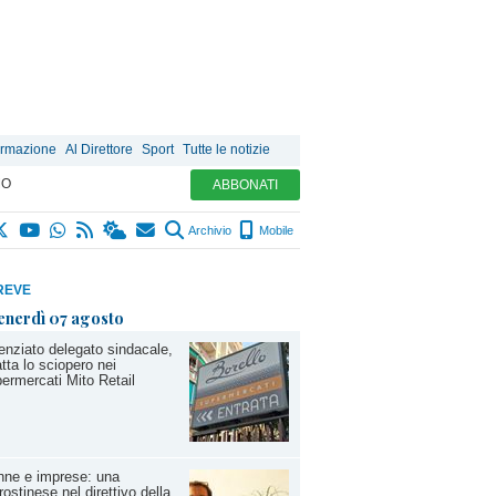
ormazione
Al Direttore
Sport
Tutte le notizie
MO
ABBONATI
Archivio
Mobile
REVE
enerdì 07 agosto
enziato delegato sindacale,
tta lo sciopero nei
ermercati Mito Retail
nne e imprese: una
rostinese nel direttivo della