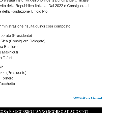
019 è stata insignita dell’onorificenza di Grande Uﬃciale
rito della Repubblica Italiana. Dal 2022 è Consigliera di
della Fondazione Ufficio Pio.
Amministrazione risulta quindi così composto:
rporato (Presidente)
 Sica (Consigliere Delegato)
na Battiloro
e Makhloufi
 Tafuri
ale
zzi (Presidente)
a Fornero
Zucchetto
comunicato stampa
 COSA È SUCCESSO L’ANNO SCORSO AD AGOSTO?