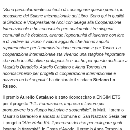
“Sono particolarmente contento di consegnare questo premio, in
occasione del Salone Internazionale del Libro. Sono qui in qualità
di Sindaco e Vicepresidente Anci con delega alla Cooperazione
Internazionale e ho conosciuto personalmente i tre dirigenti
comunali cui è dedicato, avendo l’opportunità di lavorare con loro
e di vedere da vicino il valore aggiunto che hanno saputo
rappresentare per l’amministrazione comunale e per Torino. La
cooperazione internazionale sta vivendo una stagione importante
che vede le città attive protagoniste e anche per questo dedicare a
Maurizio Baradello, Aurelio Catalano e Anna Tornoni un
riconoscimento per progetti di cooperazione internazionale è
davvero un bel segnale”
ha dichiarato il sindaco
Stefano Lo
Russo
.
Il premio
Aurelio Catalano
è stato riconosciuto a ENGIM ETS
per il progetto
“FIL. Formazione, Impresa e Lavoro per
promuovere lo sviluppo inclusivo e sostenibile”
, in Mali. Il premio
Maurizio Baradello è andato al Comune di San Nazzaro Sesia per
il progetto
“Abe Hebo-Kò. Il percorso del riso per collegare genti
lontane in fraternità”
, in Costa d’Avorio. Il premio Anna Tornoni a