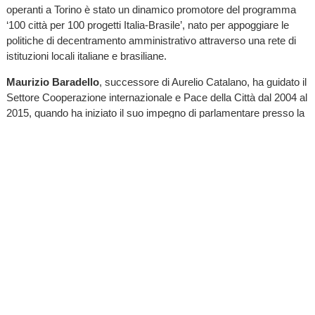
operanti a Torino è stato un dinamico promotore del programma
‘100 città per 100 progetti Italia-Brasile’, nato per appoggiare le
politiche di decentramento amministrativo attraverso una rete di
istituzioni locali italiane e brasiliane.
Maurizio Baradello
, successore di Aurelio Catalano, ha guidato il
Settore Cooperazione internazionale e Pace della Città dal 2004 al
2015, quando ha iniziato il suo impegno di parlamentare presso la
Camera dei Deputati. Ha ampliato le partnership istituzionali e
dato impulso all’organizzazione di grandi eventi di cooperazione e
per la pace: dalla Tregua Olimpica (2005) sino al Forum mondiale
sullo sviluppo locale dell’UNDP organizzato a Torino nel 2015,
trasformando un partenariato essenzialmente basato sui Tavoli-
città (luoghi di concertazione tra organizzazioni della società civile,
aziende partecipate, enti locali) in un’azione legata a progetti
cofinanziati da istituzioni regionali, nazionali ed europee,
direttamente gestiti dalla Città di Torino in qualità di capofila o di
partner pubblico. Anche nel periodo in cui ha diretto il Comitato
Ostensione Sindone ha sempre avuto a cuore le possibili sinergie
tra i due ambiti, arrivando a promuovere progetti di cooperazione
allo sviluppo in partenariato con la Custodia di Terra Santa.