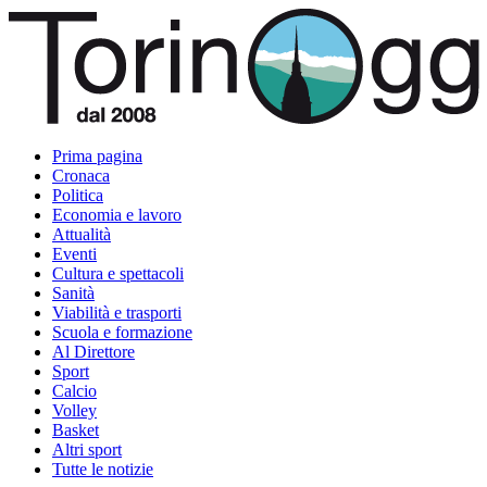
Prima pagina
Cronaca
Politica
Economia e lavoro
Attualità
Eventi
Cultura e spettacoli
Sanità
Viabilità e trasporti
Scuola e formazione
Al Direttore
Sport
Calcio
Volley
Basket
Altri sport
Tutte le notizie