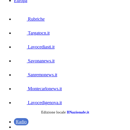
Europa
Rubriche
Targatocn.it
Lavocediasti.it
Savonanews.it
Sanremonews.it
Montecarlonews.it
Lavocedigenova.it
Edizione locale
IlNazionale.it
Radio