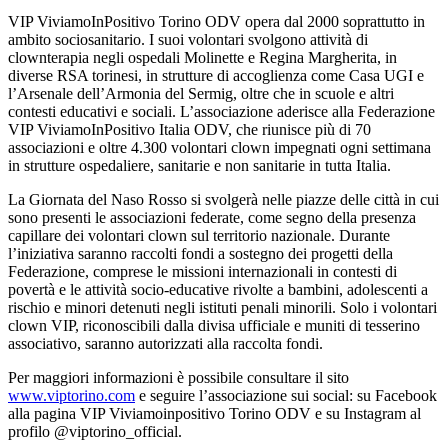
VIP ViviamoInPositivo Torino ODV opera dal 2000 soprattutto in
ambito sociosanitario. I suoi volontari svolgono attività di
clownterapia negli ospedali Molinette e Regina Margherita, in
diverse RSA torinesi, in strutture di accoglienza come Casa UGI e
l’Arsenale dell’Armonia del Sermig, oltre che in scuole e altri
contesti educativi e sociali. L’associazione aderisce alla Federazione
VIP ViviamoInPositivo Italia ODV, che riunisce più di 70
associazioni e oltre 4.300 volontari clown impegnati ogni settimana
in strutture ospedaliere, sanitarie e non sanitarie in tutta Italia.
La Giornata del Naso Rosso si svolgerà nelle piazze delle città in cui
sono presenti le associazioni federate, come segno della presenza
capillare dei volontari clown sul territorio nazionale. Durante
l’iniziativa saranno raccolti fondi a sostegno dei progetti della
Federazione, comprese le missioni internazionali in contesti di
povertà e le attività socio-educative rivolte a bambini, adolescenti a
rischio e minori detenuti negli istituti penali minorili. Solo i volontari
clown VIP, riconoscibili dalla divisa ufficiale e muniti di tesserino
associativo, saranno autorizzati alla raccolta fondi.
Per maggiori informazioni è possibile consultare il sito
www.viptorino.com
e seguire l’associazione sui social: su Facebook
alla pagina VIP Viviamoinpositivo Torino ODV e su Instagram al
profilo @viptorino_official.