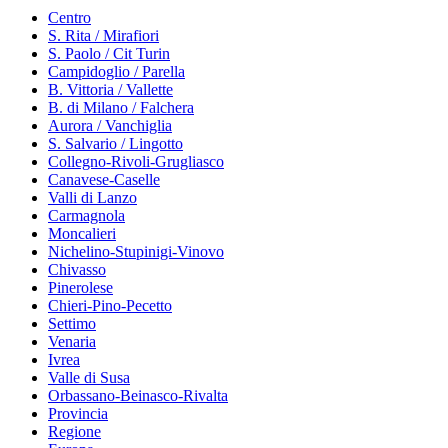
Centro
S. Rita / Mirafiori
S. Paolo / Cit Turin
Campidoglio / Parella
B. Vittoria / Vallette
B. di Milano / Falchera
Aurora / Vanchiglia
S. Salvario / Lingotto
Collegno-Rivoli-Grugliasco
Canavese-Caselle
Valli di Lanzo
Carmagnola
Moncalieri
Nichelino-Stupinigi-Vinovo
Chivasso
Pinerolese
Chieri-Pino-Pecetto
Settimo
Venaria
Ivrea
Valle di Susa
Orbassano-Beinasco-Rivalta
Provincia
Regione