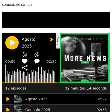
comunicato stampa
TI RICORDI COSA È SUCCESSO L’ANNO
SCORSO AD AGOSTO?
Ascolta il podcast con le notizie da non dimenticare