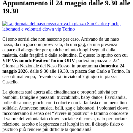
Appuntamento il 24 maggio dalle 9.30 alle
19.30
Ci sono sorrisi che non nascono per caso. Arrivano da un naso
rosso, da un gioco improvvisato, da una gag, da una presenza
capace di alleggerire per qualche minuto luoghi segnati dalla
malattia, dalla fragilità o dalla solitudine. È questo lo spirito con cui
VIP ViviamoInPositivo Torino ODV
porterà in piazza la 22ª
Giornata Nazionale del Naso Rosso, in programma
domenica 24
maggio 2026
, dalle 9.30 alle 19.30, in piazza San Carlo a Torino. In
caso di maltempo, l’evento sarà rinviato al 7 giugno in piazza
Castello.
La giornata sarà aperta alla cittadinanza e proporrà attività per
bambini, famiglie e passanti: truccabimbi, baby dance, Favolandia,
bolle di sapone, giochi con i colori e con la fantasia e un mercatino
solidale. Attraverso musica, balli, gag e laboratori, i volontari clown
racconteranno il senso del “Vivere in positivo” e faranno conoscere
il valore del volontariato clown sociale e di corsia, nato per portare
relazione, ascolto e leggerezza nei luoghi in cui il disagio fisico o
psichico può rendere più difficile la quotidianità.