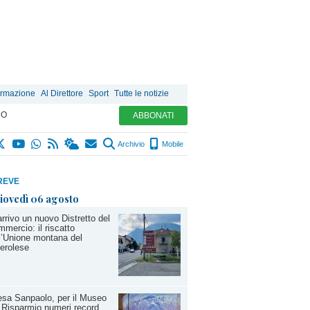
ormazione
Al Direttore
Sport
Tutte le notizie
MO
ABBONATI
Archivio
Mobile
REVE
iovedì 06 agosto
arrivo un nuovo Distretto del
mercio: il riscatto
l’Unione montana del
erolese
esa Sanpaolo, per il Museo
 Risparmio numeri record