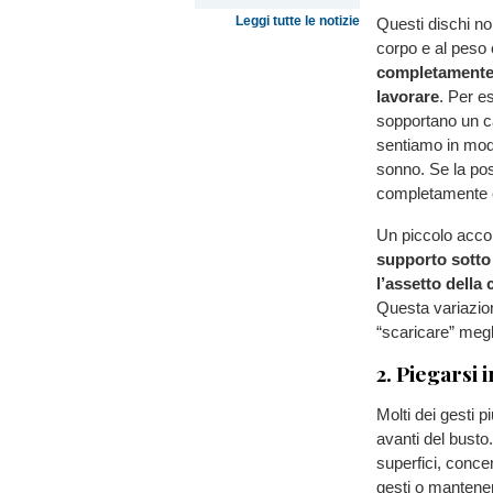
Leggi tutte le notizie
Questi dischi no
corpo e al peso
completamente 
lavorare
. Per e
sopportano un ca
sentiamo in modo
sonno. Se la pos
completamente e
Un piccolo acco
supporto sotto
l’assetto della 
Questa variazio
“scaricare” megl
2. Piegarsi 
Molti dei gesti 
avanti del busto.
superfici, concen
gesti o mantener