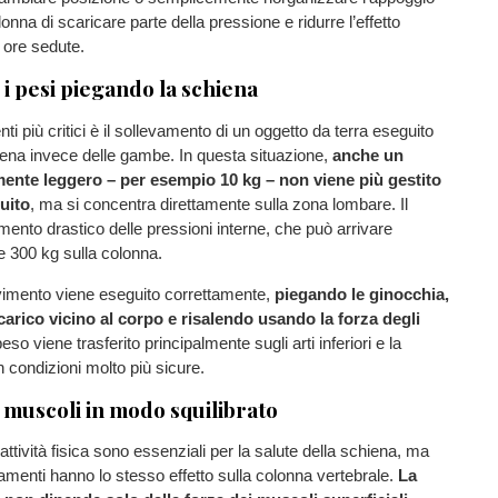
onna di scaricare parte della pressione e ridurre l’effetto
 ore sedute.
 i pesi piegando la schiena
i più critici è il sollevamento di un oggetto da terra eseguito
iena invece delle gambe. In questa situazione,
anche un
mente leggero – per esempio 10 kg – non viene più gestito
uito
, ma si concentra direttamente sulla zona lombare. Il
umento drastico delle pressioni interne, che può arrivare
re 300 kg sulla colonna.
vimento viene eseguito correttamente,
piegando le ginocchia,
arico vicino al corpo e risalendo usando la forza degli
 peso viene trasferito principalmente sugli arti inferiori e la
n condizioni molto più sicure.
i muscoli in modo squilibrato
attività fisica sono essenziali per la salute della schiena, ma
enamenti hanno lo stesso effetto sulla colonna vertebrale.
La