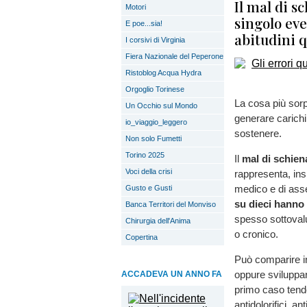
Il mal di s
Motori
singolo eve
E poe...sia!
abitudini q
I corsivi di Virginia
Fiera Nazionale del Peperone
Ristoblog Acqua Hydra
Orgoglio Torinese
La cosa più sor
Un Occhio sul Mondo
generare carichi 
io_viaggio_leggero
sostenere.
Non solo Fumetti
Torino 2025
Il
mal di schien
Voci della crisi
rappresenta, insi
medico e di ass
Gusto e Gusti
su dieci hanno
Banca Territori del Monviso
spesso sottovalut
Chirurgia dell'Anima
o cronico.
Copertina
Può comparire i
oppure sviluppar
ACCADEVA UN ANNO FA
primo caso tende
antidolorifici, a