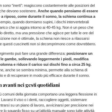
n sono “inerti”: reagiscono costantemente alle posizioni del
 che devono sostenere.
Anche quando pensiamo di essere
a riposo, come durante il sonno, la schiena continua a
sempio, quando dormiamo supini, i dischi intervertebrali
rico che si aggira intorno ai 40-45 kg. Non è un peso che
 diretto, ma una pressione che agisce per tutte le ore del
izione non è ottimale, la schiena non riesce a rilassarsi
 questi cuscinetti non si decomprimono come dovrebbero.
rgimento può fare una grande differenza:
posizionare un
 le gambe, sollevando leggermente i piedi, modifica
colonna e riduce il carico sui dischi fino a circa 25 kg
.
ne, anche se sembra minima, permette alla schiena di
io e di recuperare in modo più efficace durante il sonno.
in avanti nei gesti quotidiani
più comuni della giornata comportano una leggera flessione in
 Lavarsi il viso o i denti, raccogliere oggetti, sistemare
trarsi su un piano di lavoro, avvicinarsi per precisione nei
e lo sguardo fisso su un’attività manuale sono tutte attività