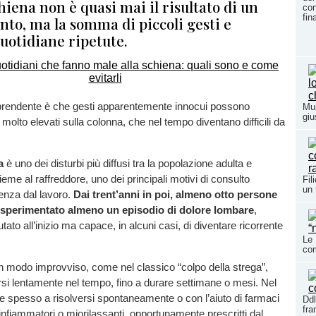
chiena non è quasi mai il risultato di un
con
fin
nto, ma la somma di piccoli gesti e
uotidiane ripetute.
prendente è che gesti apparentemente innocui possono
Mus
giu
molto elevati sulla colonna, che nel tempo diventano difficili da
a
è uno dei disturbi più diffusi tra la popolazione adulta e
eme al raffreddore, uno dei principali motivi di consulto
Fil
un 
enza dal lavoro.
Dai trent’anni in poi, almeno otto persone
 sperimentato almeno un episodio di dolore lombare
,
ato all’inizio ma capace, in alcuni casi, di diventare ricorrente
Le 
co
n modo improvviso, come nel classico “colpo della strega”,
si lentamente nel tempo, fino a durare settimane o mesi. Nel
 spesso a risolversi spontaneamente o con l’aiuto di farmaci
Ddl
fr
ntinfiammatori o miorilassanti, opportunamente prescritti dal