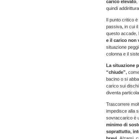
carico elevato
,
quindi addirittur
Il punto critico
passiva, in cui 
questo accade,
e il carico non
situazione peggi
colonna e il sis
La situazione 
“chiude”,
come a
bacino o si abba
carico sui disch
diventa particol
Trascorrere molt
impedisce alla sc
sovraccarico è 
minimo di soste
soprattutto, in
brevi.
Alzarsi, 