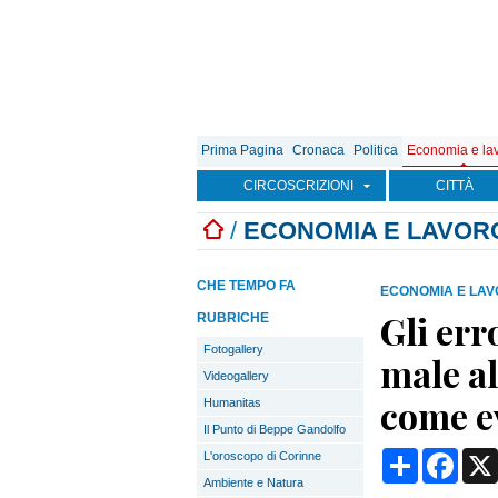
Prima Pagina
Cronaca
Politica
Economia e la
CIRCOSCRIZIONI
CITTÀ
/
ECONOMIA E LAVOR
CHE TEMPO FA
ECONOMIA E LA
Gli err
RUBRICHE
Fotogallery
male al
Videogallery
come ev
Humanitas
Il Punto di Beppe Gandolfo
Condividi
Face
L'oroscopo di Corinne
Ambiente e Natura