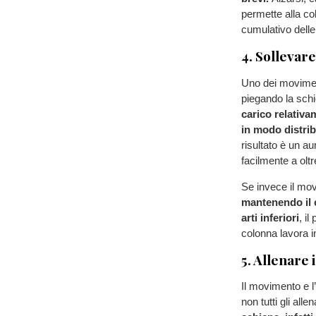
permette alla col
cumulativo delle
4. Sollevare
Uno dei moviment
piegando la sch
carico relativa
in modo distrib
risultato è un a
facilmente a olt
Se invece il mo
mantenendo il c
arti inferiori
, il
colonna lavora i
5. Allenare 
Il movimento e l’
non tutti gli all