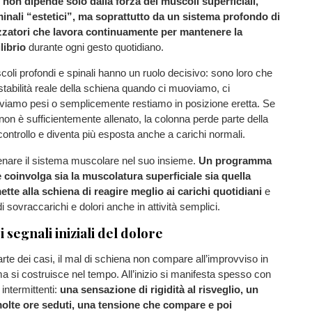
, non dipende solo dalla forza dei muscoli superficiali,
nali “estetici”, ma soprattutto da un sistema profondo di
izzatori che lavora continuamente per mantenere la
librio
durante ogni gesto quotidiano.
scoli profondi e spinali hanno un ruolo decisivo: sono loro che
stabilità reale della schiena quando ci muoviamo, ci
eviamo pesi o semplicemente restiamo in posizione eretta. Se
on è sufficientemente allenato, la colonna perde parte della
controllo e diventa più esposta anche a carichi normali.
lenare il sistema muscolare nel suo insieme.
Un programma
e coinvolga sia la muscolatura superficiale sia quella
tte alla schiena di reagire meglio ai carichi quotidiani
e
 di sovraccarichi e dolori anche in attività semplici.
i segnali iniziali del dolore
rte dei casi, il mal di schiena non compare all’improvviso in
a si costruisce nel tempo. All’inizio si manifesta spesso con
 intermittenti:
una sensazione di rigidità al risveglio, un
molte ore seduti, una tensione che compare e poi