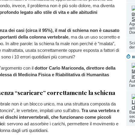
ndo, invece, il problema non è più solo dolore, ma diventa
rofondo legato allo stile di vita e alle abitudini
Ago
arr
za dei casi (circa il 95%), il mal di schiena non è causato
Do
portanti della colonna vertebrale
, ma da un uso scorretto e
Sci
po. In altre parole: la schiena fa male non perché è “malata”,
der
maltrattata, usata scorrettamente oppure esposta a fattori di
m
 sono i 10 errori quotidiani più comuni?
’argomento con il
dottor Carlo Mariconda, direttore della
essa di Medicina Fisica e Riabilitativa di Humanitas
Aut
l'a
senza “scaricare” correttamente la schiena
ebrale non è un blocco unico, ma una struttura composta da
toncini”, le vertebre, impilati uno sull’altro.
Tra una vertebra e
Ban
sed
 dei dischi intervertebrali, che funzionano come piccoli
dip
ici
: servono ad assorbire i carichi, permettere il movimento e
onna dagli urti quotidiani.