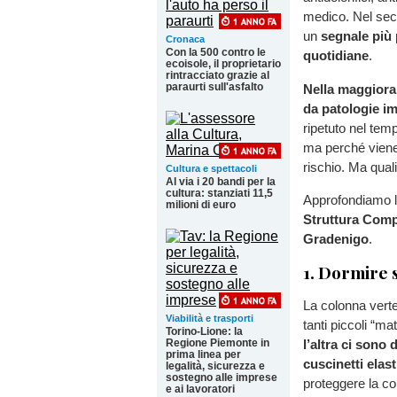
medico. Nel seco
un
segnale più p
Cronaca
Con la 500 contro le
quotidiane
.
ecoisole, il proprietario
rintracciato grazie al
paraurti sull'asfalto
Nella maggioran
da patologie im
ripetuto nel tem
ma perché viene 
rischio. Ma quali
Cultura e spettacoli
Al via i 20 bandi per la
cultura: stanziati 11,5
Approfondiamo l
milioni di euro
Struttura Compl
Gradenigo
.
1. Dormire 
La colonna vert
Viabilità e trasporti
tanti piccoli “mat
Torino-Lione: la
Regione Piemonte in
l’altra ci sono
prima linea per
cuscinetti elast
legalità, sicurezza e
sostegno alle imprese
proteggere la col
e ai lavoratori