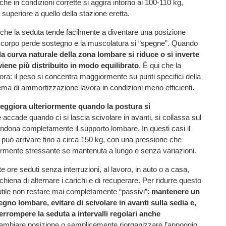
 che in condizioni corrette si aggira intorno ai 100-110 kg,
a superiore a quello della stazione eretta.
 è che la seduta tende facilmente a diventare una posizione
il corpo perde sostegno e la muscolatura si “spegne”. Quando
la curva naturale della zona lombare si riduce o si inverte
 viene più distribuito in modo equilibrato
. È qui che la
ora: il peso si concentra maggiormente su punti specifici della
tema di ammortizzazione lavora in condizioni meno efficienti.
peggiora ulteriormente quando la postura si
ccade quando ci si lascia scivolare in avanti, si collassa sul
ndona completamente il supporto lombare. In questi casi il
i può arrivare fino a circa 150 kg, con una pressione che
armente stressante se mantenuta a lungo e senza variazioni.
e ore seduti senza interruzioni, al lavoro, in auto o a casa,
hiena di alternare i carichi e di recuperare. Per ridurre questo
utile non restare mai completamente “passivi”:
mantenere un
gno lombare, evitare di scivolare in avanti sulla sedia e,
terrompere la seduta a intervalli regolari anche
cambiare posizione o semplicemente riorganizzare l’appoggio