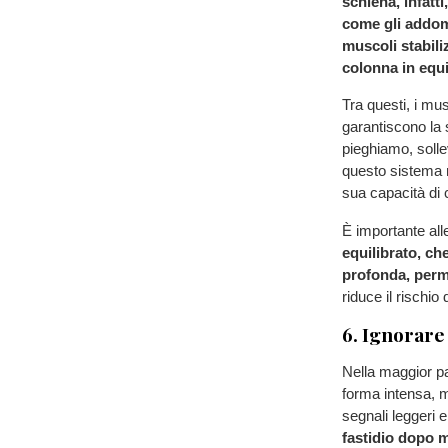
schiena, infatti
come gli addomi
muscoli stabil
colonna in equi
Tra questi, i mu
garantiscono la 
pieghiamo, soll
questo sistema n
sua capacità di 
È importante al
equilibrato, ch
profonda, perme
riduce il rischio
6. Ignorare 
Nella maggior pa
forma intensa, m
segnali leggeri e
fastidio dopo 