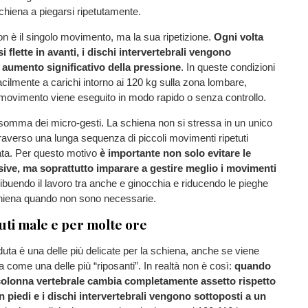
chiena a piegarsi ripetutamente.
non è il singolo movimento, ma la sua ripetizione.
Ogni volta
i flette in avanti, i dischi intervertebrali vengono
 aumento significativo della pressione
. In queste condizioni
facilmente a carichi intorno ai 120 kg sulla zona lombare,
l movimento viene eseguito in modo rapido o senza controllo.
 somma dei micro-gesti. La schiena non si stressa in un unico
raverso una lunga sequenza di piccoli movimenti ripetuti
ata. Per questo motivo
è importante non solo evitare le
sive, ma soprattutto imparare a gestire meglio i movimenti
tribuendo il lavoro tra anche e ginocchia e riducendo le pieghe
schiena quando non sono necessarie.
duti male e per molte ore
uta è una delle più delicate per la schiena, anche se viene
 come una delle più “riposanti”. In realtà non è così:
quando
 colonna vertebrale cambia completamente assetto rispetto
in piedi e i dischi intervertebrali vengono sottoposti a un