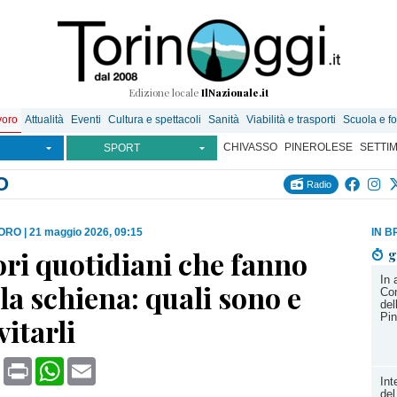
Edizione locale
IlNazionale.it
voro
Attualità
Eventi
Cultura e spettacoli
Sanità
Viabilità e trasporti
Scuola e f
CHIVASSO
PINEROLESE
SETTI
SPORT
O
Radio
VORO
|
21 maggio 2026, 09:15
IN B
ori quotidiani che fanno
g
In 
la schiena: quali sono e
Com
del
Pin
itarli
book
X
Print
WhatsApp
Email
Int
del