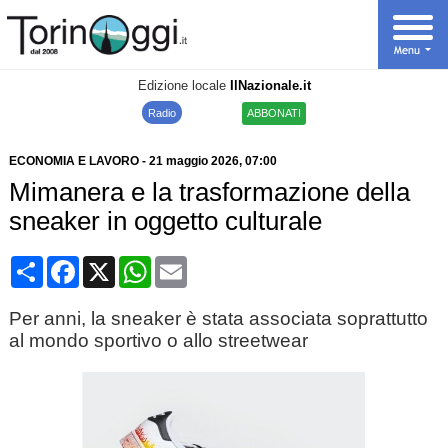
Edizione locale
IlNazionale.it
Radio
ABBONATI
ECONOMIA E LAVORO
-
21 maggio 2026
, 07:00
Mimanera e la trasformazione della
sneaker in oggetto culturale
Condividi
Facebook
X
WhatsApp
Email
Per anni, la sneaker è stata associata soprattutto
al mondo sportivo o allo streetwear