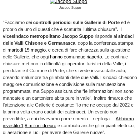
Jacopo Suppo
“Facciamo dei
controlli periodici sulle Gallerie di Porte
ed è
proprio da uno di questi che è scaturita l’ultima chiusura”. Il
vicesindaco metropolitano Jacopo Suppo
risponde ai
sindaci
delle Valli Chisone e Germanasca
, dopo la conferenza stampa
di
martedì 19 maggio
, e cerca di fare chiarezza sulla questione
delle Gallerie, che oggi
hanno comunque riaperto
. Le continue
chiusure mettono in difficoltà gli operatori turistici della Valle, i
pendolari e il Comune di Porte, che si vede invaso dalle auto,
creando malumore tra gli abitanti delle due Valli. I sindaci chiedono
maggiore comunicazione e condivisione sulla manutenzione
programmata, ma Suppo assicura che “le informazioni non sono
mancate e un cantoniere abita pure in valle”. Inoltre rimarca che
l’attenzione alle Gallerie è costante: “Io me ne occupo dal 2022 e
la prima volta erano caduti dei calcinacci. Un evento non
prevedibile, a cui dovevamo porre rimedio – riepiloga –.
Abbiamo
investito 1,8 milioni di euro
e cambiato anche gli impianti elettrico,
di aerazione e luci, per avere delle Gallerie nuove”.