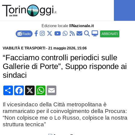
Edizione locale
IlNazionale.it
Radio
ABBONATI
VIABILITÀ E TRASPORTI
-
21 maggio 2026
, 15:06
“Facciamo controlli periodici sulle
Gallerie di Porte”, Suppo risponde ai
sindaci
Condividi
Facebook
X
WhatsApp
Email
Il vicesindaco della Città metropolitana è
rammaricato per il coinvolgimento della Procura:
“Non colpisce me o Lo Russo, colpisce la nostra
struttura tecnica”