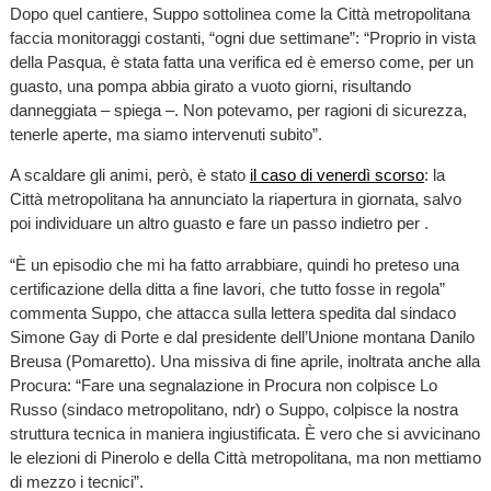
Dopo quel cantiere, Suppo sottolinea come la Città metropolitana
faccia monitoraggi costanti, “ogni due settimane”: “Proprio in vista
della Pasqua, è stata fatta una verifica ed è emerso come, per un
guasto, una pompa abbia girato a vuoto giorni, risultando
danneggiata – spiega –. Non potevamo, per ragioni di sicurezza,
tenerle aperte, ma siamo intervenuti subito”.
A scaldare gli animi, però, è stato
il caso di venerdì scorso
: la
Città metropolitana ha annunciato la riapertura in giornata, salvo
poi individuare un altro guasto e fare un passo indietro per .
“È un episodio che mi ha fatto arrabbiare, quindi ho preteso una
certificazione della ditta a fine lavori, che tutto fosse in regola”
commenta Suppo, che attacca sulla lettera spedita dal sindaco
Simone Gay di Porte e dal presidente dell’Unione montana Danilo
Breusa (Pomaretto). Una missiva di fine aprile, inoltrata anche alla
Procura: “Fare una segnalazione in Procura non colpisce Lo
Russo (sindaco metropolitano, ndr) o Suppo, colpisce la nostra
struttura tecnica in maniera ingiustificata. È vero che si avvicinano
le elezioni di Pinerolo e della Città metropolitana, ma non mettiamo
di mezzo i tecnici”.