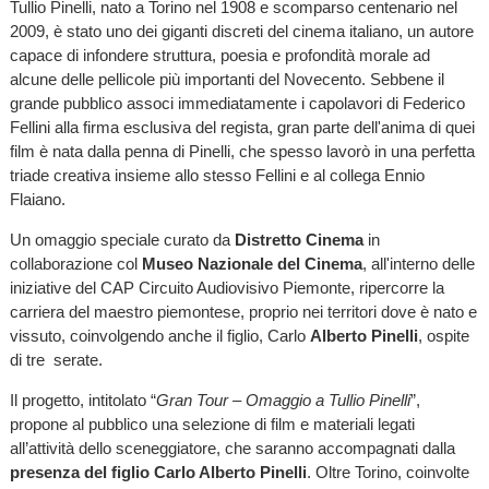
Tullio Pinelli, nato a Torino nel 1908 e scomparso centenario nel
2009, è stato uno dei giganti discreti del cinema italiano, un autore
capace di infondere struttura, poesia e profondità morale ad
alcune delle pellicole più importanti del Novecento. Sebbene il
grande pubblico associ immediatamente i capolavori di Federico
Fellini alla firma esclusiva del regista, gran parte dell'anima di quei
film è nata dalla penna di Pinelli, che spesso lavorò in una perfetta
triade creativa insieme allo stesso Fellini e al collega Ennio
Flaiano.
Un omaggio speciale curato da
Distretto Cinema
in
collaborazione col
Museo Nazionale del Cinema
, all'interno delle
iniziative del CAP Circuito Audiovisivo Piemonte, ripercorre la
carriera del maestro piemontese, proprio nei territori dove è nato e
vissuto, coinvolgendo anche il figlio, Carlo
Alberto Pinelli
, ospite
di tre serate.
Il progetto, intitolato “
Gran Tour – Omaggio a Tullio Pinelli
”,
propone al pubblico una selezione di film e materiali legati
all’attività dello sceneggiatore, che saranno accompagnati dalla
presenza del figlio Carlo Alberto Pinelli
. Oltre Torino, coinvolte