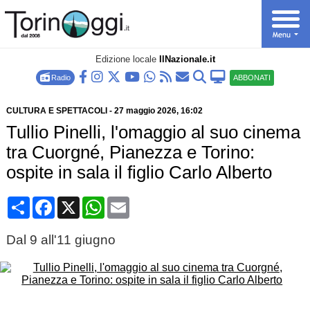
Edizione locale
IlNazionale.it
Radio
ABBONATI
CULTURA E SPETTACOLI
-
27 maggio 2026
, 16:02
Tullio Pinelli, l'omaggio al suo cinema
tra Cuorgné, Pianezza e Torino:
ospite in sala il figlio Carlo Alberto
Condividi
Facebook
X
WhatsApp
Email
Dal 9 all'11 giugno