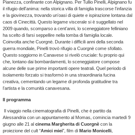
Pianezza, confinante con Alpignano. Per Tullio Pinelli, Alpignano fu
il rifugio dell'anima: nella storica villa di famiglia trascorse l'infanzia
e la giovinezza, trovando un'oasi di quiete e ispirazione lontana dal
caos di Cinecittà. Questo legame viscerale si è suggellato nel
2009 quando, scomparso a cent'anni, lo sceneggiatore felliniano
ha scelto di farsi seppellire nella tomba di famiglia locale.
Coinvolta anche Cuorgnè. Durante i difficili anni della seconda
guerra mondiale, Pinelli trovò rifugio a Cuorgnè come sfollato.
Questo soggiorno in Canavese si rivelò cruciale: fu proprio qui
che, lontano dai bombardamenti, lo sceneggiatore compose
alcune delle sue prime importanti opere teatrali. Quel periodo di
isolamento forzato si trasformò in una straordinaria fucina
creativa, cementando un legame di profonda gratitudine tra
l'artista e la comunità canavesana.
Il programma
Il viaggio nella cinematografia di Pinelli, che è partito da
Alessandria con un appuntamento al Momas, comincia martedì 9
giugno alle 21 al
cinema Margherita di Cuorgnè
con la
proiezione del cult “
Amici miei
”, film di
Mario Monicelli
,