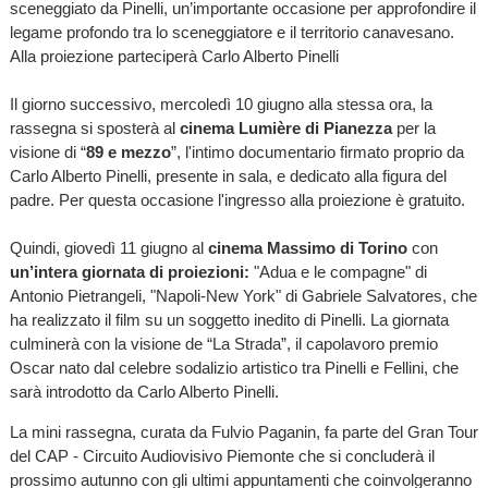
sceneggiato da Pinelli, un’importante occasione per approfondire il
legame profondo tra lo sceneggiatore e il territorio canavesano.
Alla proiezione parteciperà Carlo Alberto Pinelli
Il giorno successivo, mercoledì 10 giugno alla stessa ora, la
rassegna si sposterà al
cinema Lumière di Pianezza
per la
visione di “
89 e mezzo
”, l'intimo documentario firmato proprio da
Carlo Alberto Pinelli, presente in sala, e dedicato alla figura del
padre. Per questa occasione l'ingresso alla proiezione è gratuito.
Quindi, giovedì 11 giugno al
cinema Massimo di Torino
con
un’intera giornata di proiezioni:
"Adua e le compagne" di
Antonio Pietrangeli, "Napoli-New York" di Gabriele Salvatores, che
ha realizzato il film su un soggetto inedito di Pinelli. La giornata
culminerà con la visione de “La Strada”, il capolavoro premio
Oscar nato dal celebre sodalizio artistico tra Pinelli e Fellini, che
sarà introdotto da Carlo Alberto Pinelli.
La mini rassegna, curata da Fulvio Paganin, fa parte del Gran Tour
del CAP - Circuito Audiovisivo Piemonte che si concluderà il
prossimo autunno con gli ultimi appuntamenti che coinvolgeranno