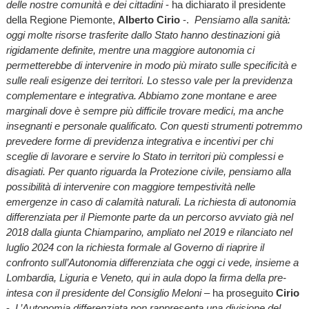
delle nostre comunità e dei cittadini
- ha dichiarato il presidente
della Regione Piemonte,
Alberto Cirio
-.
Pensiamo alla sanità:
oggi molte risorse trasferite dallo Stato hanno destinazioni già
rigidamente definite, mentre una maggiore autonomia ci
permetterebbe di intervenire in modo più mirato sulle specificità e
sulle reali esigenze dei territori. Lo stesso vale per la previdenza
complementare e integrativa. Abbiamo zone montane e aree
marginali dove è sempre più difficile trovare medici, ma anche
insegnanti e personale qualificato. Con questi strumenti potremmo
prevedere forme di previdenza integrativa e incentivi per chi
sceglie di lavorare e servire lo Stato in territori più complessi e
disagiati. Per quanto riguarda la Protezione civile, pensiamo alla
possibilità di intervenire con maggiore tempestività nelle
emergenze in caso di calamità naturali. La richiesta di autonomia
differenziata per il Piemonte parte da un percorso avviato già nel
2018 dalla giunta Chiamparino, ampliato nel 2019 e rilanciato nel
luglio 2024 con la richiesta formale al Governo di riaprire il
confronto sull’Autonomia differenziata che oggi ci vede, insieme a
Lombardia, Liguria e Veneto, qui in aula dopo la firma della pre-
intesa con il presidente del Consiglio Meloni
– ha proseguito
Cirio
-.
L’Autonomia differenziata non rappresenta una divisione del