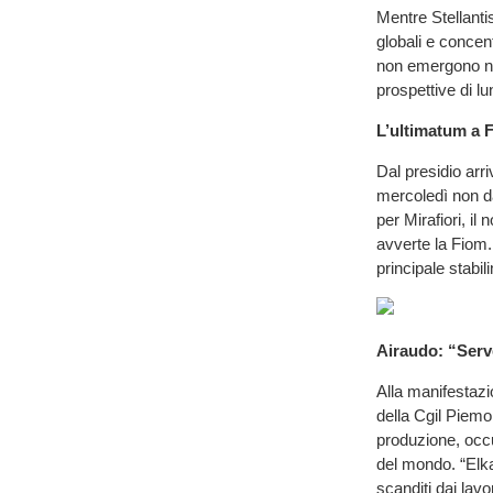
Mentre Stellanti
globali e concent
non emergono nuo
prospettive di l
L’ultimatum a F
Dal presidio arr
mercoledì non d
per Mirafiori, il
avverte la Fiom.
principale stabil
Airaudo: “Serv
Alla manifestazi
della Cgil Piemon
produzione, occ
del mondo. “Elka
scanditi dai lavor