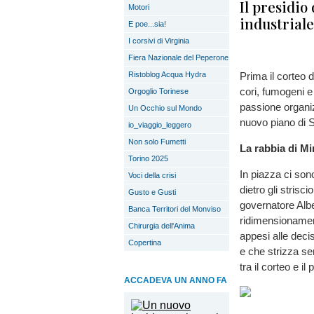
Il presidio
Motori
industrial
E poe...sia!
I corsivi di Virginia
Fiera Nazionale del Peperone
Ristoblog Acqua Hydra
Prima il corteo
cori, fumogeni e 
Orgoglio Torinese
passione organiz
Un Occhio sul Mondo
nuovo piano di S
io_viaggio_leggero
Non solo Fumetti
La rabbia di Mir
Torino 2025
In piazza ci sono
Voci della crisi
dietro gli strisc
Gusto e Gusti
governatore Albe
Banca Territori del Monviso
ridimensionamento
Chirurgia dell'Anima
appesi alle deci
Copertina
e che strizza se
tra il corteo e il 
ACCADEVA UN ANNO FA