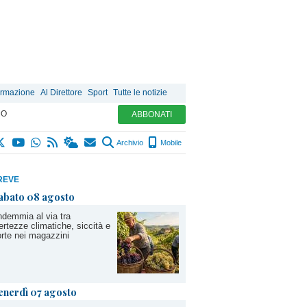
ormazione
Al Direttore
Sport
Tutte le notizie
MO
ABBONATI
Archivio
Mobile
REVE
abato 08 agosto
demmia al via tra
ertezze climatiche, siccità e
rte nei magazzini
enerdì 07 agosto