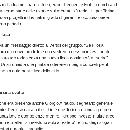
s individua nei marchi Jeep, Ram, Peugeot e Fiat i propri brand
ra gran parte delle risorse sui mercati più redditizi, per Torino
vi progetti industriali in grado di garantire occupazione e
ungo periodo.
ilosa
iva un messaggio diretto ai vertici del gruppo. “Se Filosa
arà un nuovo modello e non vedremo nessun investimento
 nostro territorio senza una nuova linea continuerà a morire”,
 Una richiesta che punta a ottenere impegni concreti per il
imento automobilistico della città.
e una svolta”
one era presente anche Giorgio Airaudo, segretario generale
te. Per il sindacato il rischio è che Torino continui a perdere
upazione e competenze mentre il gruppo investe in altre aree
nn e Stellantis investono solo all’estero”, è uno degli slogan
atori durante il presidio.