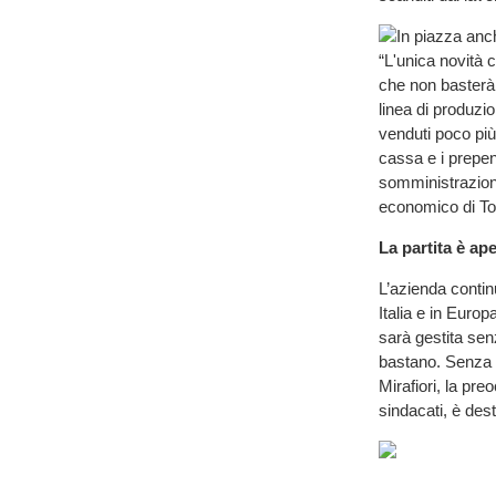
In piazza anc
“L'unica novità c
che non basterà 
linea di produzi
venduti poco più
cassa e i prepen
somministrazione
economico di Tor
La partita è ap
L’azienda contin
Italia e in Europ
sarà gestita senz
bastano. Senza 
Mirafiori, la pre
sindacati, è des