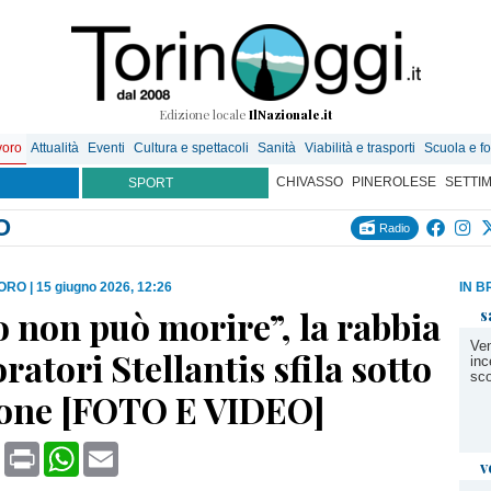
Edizione locale
IlNazionale.it
voro
Attualità
Eventi
Cultura e spettacoli
Sanità
Viabilità e trasporti
Scuola e f
CHIVASSO
PINEROLESE
SETTI
SPORT
O
Radio
VORO
|
15 giugno 2026, 12:26
IN B
 non può morire”, la rabbia
s
Ven
oratori Stellantis sfila sotto
inc
sco
ione [FOTO E VIDEO]
book
X
Print
WhatsApp
Email
v