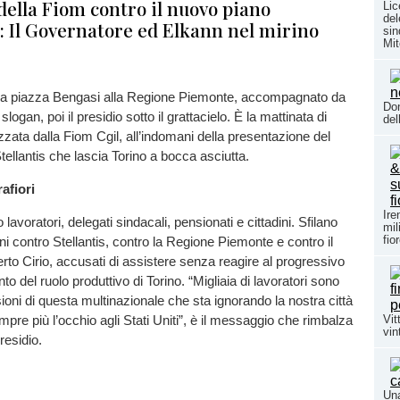
 della Fiom contro il nuovo piano
Lic
del
e: Il Governatore ed Elkann nel mirino
sin
Mit
 da piazza Bengasi alla Regione Piemonte, accompagnato da
Don
slogan, poi il presidio sotto il grattacielo. È la mattinata di
del
zata dalla Fiom Cgil, all’indomani della presentazione del
tellantis che lascia Torino a bocca asciutta.
afiori
Ire
 lavoratori, delegati sindacali, pensionati e cittadini. Sfilano
mil
fio
ioni contro Stellantis, contro la Regione Piemonte e contro il
rto Cirio, accusati di assistere senza reagire al progressivo
 del ruolo produttivo di Torino. “Migliaia di lavoratori sono
sioni di questa multinazionale che sta ignorando la nostra città
Vit
mpre più l’occhio agli Stati Uniti”, è il messaggio che rimbalza
vin
presidio.
Una