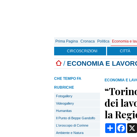
Prima Pagina
Cronaca
Politica
Economia e la
CIRCOSCRIZIONI
CITTÀ
/
ECONOMIA E LAVOR
CHE TEMPO FA
ECONOMIA E LA
“Torino
RUBRICHE
Fotogallery
dei lav
Videogallery
la Reg
Humanitas
Il Punto di Beppe Gandolfo
Condividi
Face
L'oroscopo di Corinne
Ambiente e Natura