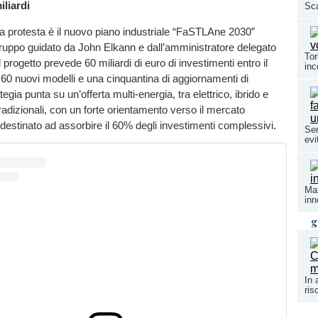
iliardi
Sc
la protesta è il nuovo piano industriale “FaSTLAne 2030”
ruppo guidato da John Elkann e dall’amministratore delegato
Tor
l progetto prevede 60 miliardi di euro di investimenti entro il
inc
di 60 nuovi modelli e una cinquantina di aggiornamenti di
tegia punta su un’offerta multi-energia, tra elettrico, ibrido e
radizionali, con un forte orientamento verso il mercato
estinato ad assorbire il 60% degli investimenti complessivi.
Ser
evi
Max
inn
g
In 
ris