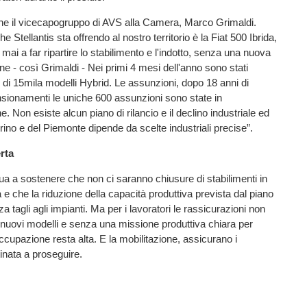
he il vicecapogruppo di AVS alla Camera, Marco Grimaldi.
he Stellantis sta offrendo al nostro territorio è la Fiat 500 Ibrida,
mai a far ripartire lo stabilimento e l'indotto, senza una nuova
one - così Grimaldi - Nei primi 4 mesi dell'anno sono stati
 di 15mila modelli Hybrid. Le assunzioni, dopo 18 anni di
sionamenti le uniche 600 assunzioni sono state in
. Non esiste alcun piano di rilancio e il declino industriale ed
ino e del Piemonte dipende da scelte industriali precise”.
erta
ua a sostenere che non ci saranno chiusure di stabilimenti in
a e che la riduzione della capacità produttiva prevista dal piano
a tagli agli impianti. Ma per i lavoratori le rassicurazioni non
nuovi modelli e senza una missione produttiva chiara per
occupazione resta alta. E la mobilitazione, assicurano i
tinata a proseguire.