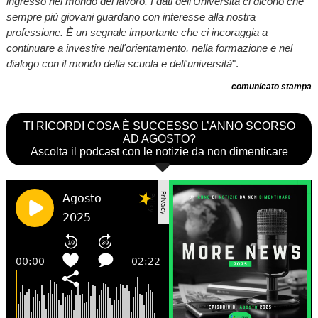
ingresso nel mondo del lavoro. I dati dell'Università ci dicono che
sempre più giovani guardano con interesse alla nostra
professione. È un segnale importante che ci incoraggia a
continuare a investire nell'orientamento, nella formazione e nel
dialogo con il mondo della scuola e dell'università
".
comunicato stampa
TI RICORDI COSA È SUCCESSO L’ANNO SCORSO
AD AGOSTO?
Ascolta il podcast con le notizie da non dimenticare