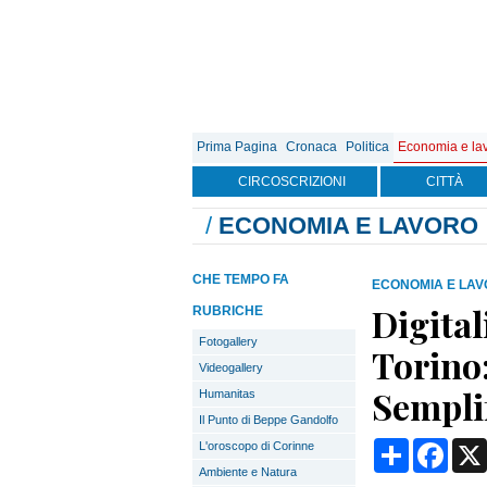
Prima Pagina
Cronaca
Politica
Economia e la
CIRCOSCRIZIONI
CITTÀ
/
ECONOMIA E LAVORO
CHE TEMPO FA
ECONOMIA E LA
Digital
RUBRICHE
Fotogallery
Torino
Videogallery
Sempli
Humanitas
Il Punto di Beppe Gandolfo
Condividi
Face
L'oroscopo di Corinne
Ambiente e Natura