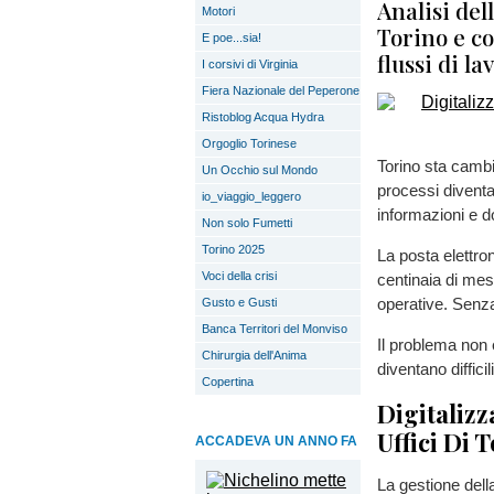
Analisi del
Motori
Torino e co
E poe...sia!
flussi di l
I corsivi di Virginia
Fiera Nazionale del Peperone
Ristoblog Acqua Hydra
Orgoglio Torinese
Torino sta cambia
Un Occhio sul Mondo
processi diventa
io_viaggio_leggero
informazioni e 
Non solo Fumetti
Torino 2025
La posta elettro
Voci della crisi
centinaia di mes
operative. Senza
Gusto e Gusti
Banca Territori del Monviso
Il problema non è
Chirurgia dell'Anima
diventano diffic
Copertina
Digitalizz
Uffici Di 
ACCADEVA UN ANNO FA
La gestione della