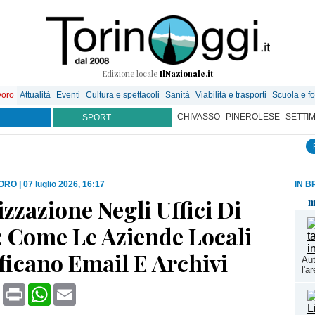
Edizione locale
IlNazionale.it
voro
Attualità
Eventi
Cultura e spettacoli
Sanità
Viabilità e trasporti
Scuola e f
CHIVASSO
PINEROLESE
SETTI
SPORT
VORO
|
07 luglio 2026, 16:17
IN B
izzazione Negli Uffici Di
m
: Come Le Aziende Locali
ficano Email E Archivi
Aut
l'a
book
X
Print
WhatsApp
Email