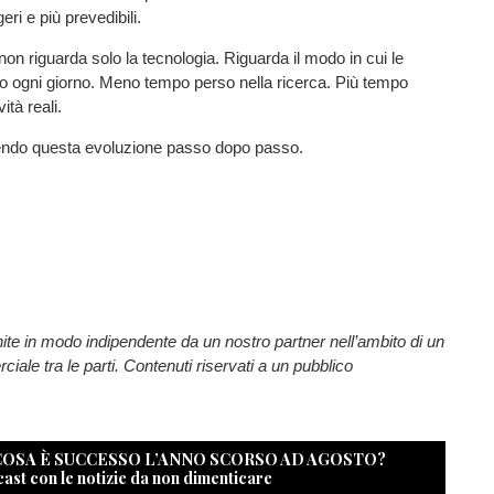
eri e più prevedibili.
on riguarda solo la tecnologia. Riguarda il modo in cui le
o ogni giorno. Meno tempo perso nella ricerca. Più tempo
vità reali.
endo questa evoluzione passo dopo passo.
nite in modo indipendente da un nostro partner nell’ambito di un
ale tra le parti. Contenuti riservati a un pubblico
 COSA È SUCCESSO L’ANNO SCORSO AD AGOSTO?
cast con le notizie da non dimenticare