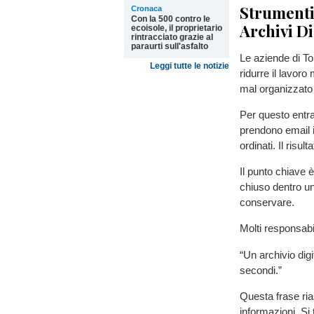
Strumenti
Cronaca
Con la 500 contro le
Archivi Di
ecoisole, il proprietario
rintracciato grazie al
paraurti sull'asfalto
Le aziende di To
Leggi tutte le notizie
ridurre il lavoro
mal organizzato 
Per questo entra
prendono email i
ordinati. Il risu
Il punto chiave 
chiuso dentro un 
conservare.
Molti responsab
“Un archivio digi
secondi.”
Questa frase ria
informazioni. Si t