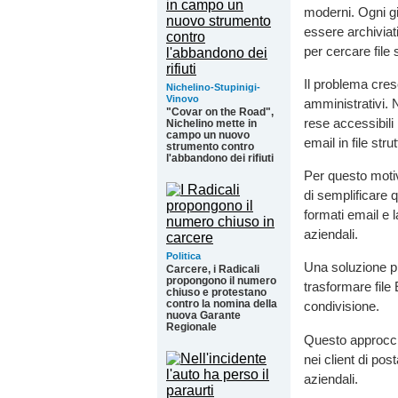
moderni. Ogni g
essere archiviat
per cercare file 
Il problema cres
Nichelino-Stupinigi-
Vinovo
amministrativi. 
"Covar on the Road",
rese accessibil
Nichelino mette in
campo un nuovo
email in file stru
strumento contro
l'abbandono dei rifiuti
Per questo moti
di semplificare
formati email e l
aziendali.
Politica
Una soluzione pr
Carcere, i Radicali
propongono il numero
trasformare file
chiuso e protestano
contro la nomina della
condivisione.
nuova Garante
Regionale
Questo approccio
nei client di pos
aziendali.