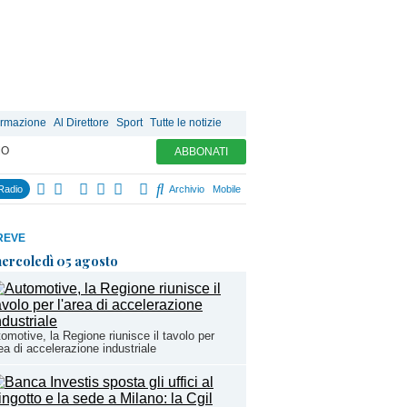
ormazione
Al Direttore
Sport
Tutte le notizie
MO
ABBONATI
Radio
Archivio
Mobile
REVE
ercoledì 05 agosto
omotive, la Regione riunisce il tavolo per
rea di accelerazione industriale