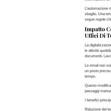
L’automazione ri
sbaglio. Una ema
segue regole chiar
Impatto C
Uffici Di 
La digitalizzazio
le attività quoti
documenti. Lavo
Le email non son
un posto precis
tempo.
Questo modifica 
passaggi manual
I benefici princi
Riduzione del te