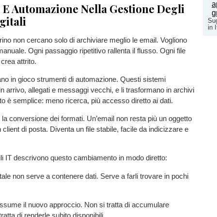
 E Automazione Nella Gestione Degli
gitali
Sug
in 
rino non cercano solo di archiviare meglio le email. Vogliono
 manuale. Ogni passaggio ripetitivo rallenta il flusso. Ogni file
crea attrito.
no in gioco strumenti di automazione. Questi sistemi
n arrivo, allegati e messaggi vecchi, e li trasformano in archivi
ltato è semplice: meno ricerca, più accesso diretto ai dati.
è la conversione dei formati. Un’email non resta più un oggetto
client di posta. Diventa un file stabile, facile da indicizzare e
ili IT descrivono questo cambiamento in modo diretto:
tale non serve a contenere dati. Serve a farli trovare in pochi
ssume il nuovo approccio. Non si tratta di accumulare
ratta di renderle subito disponibili.