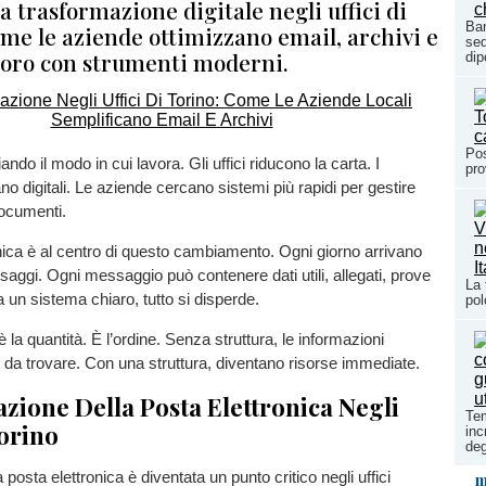
la trasformazione digitale negli uffici di
Ban
me le aziende ottimizzano email, archivi e
sed
avoro con strumenti moderni.
dip
Pos
ndo il modo in cui lavora. Gli uffici riducono la carta. I
pro
no digitali. Le aziende cercano sistemi più rapidi per gestire
documenti.
nica è al centro di questo cambiamento. Ogni giorno arrivano
saggi. Ogni messaggio può contenere dati utili, allegati, prove
La 
 un sistema chiaro, tutto si disperde.
pol
 la quantità. È l’ordine. Senza struttura, le informazioni
ili da trovare. Con una struttura, diventano risorse immediate.
azione Della Posta Elettronica Negli
Tem
Torino
inc
deg
 posta elettronica è diventata un punto critico negli uffici
m