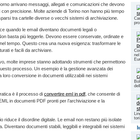
iorno arrivano messaggi, allegati e comunicazioni che devono
i con precisione. Molte aziende di Torino non hanno più tempo
sparsi tra cartelle diverse o vecchi sistemi di archiviazione.
Car
pro
ce quando le email diventano documenti legali o
Non basta più leggerle. Devono essere conservate, ordinate e
i nel tempo. Questo crea una nuova esigenza: trasformare le
tturati e facili da archiviare.
Cos
nel
Eu
vo, molte imprese stanno adottando strumenti che permettono
 questo processo. Un esempio è la gestione avanzata dei
a loro conversione in documenti utilizzabili nei sistemi
Bol
del
atica è il processo di
convertire eml in pdf
, che consente di
 EML in documenti PDF pronti per l’archiviazione e la
Lin
tor
 riduce il disordine digitale. Le email non restano più isolate
ta. Diventano documenti stabili, leggibili e integrabili nei sistemi
l