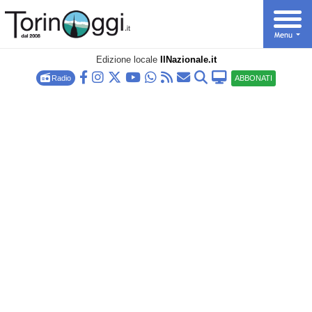
Edizione locale
IlNazionale.it
Radio
ABBONATI